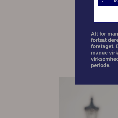
M
7
Alt for ma
fortsat der
foretaget. 
mange virk
virksomhed
periode.