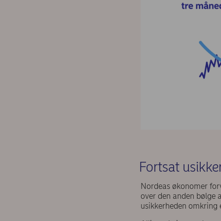
Fortsat usikke
Nordeas økonomer forve
over den anden bølge a
usikkerheden omkring e