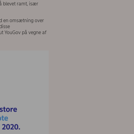
 blevet ramt, især
ed en omsætning over
disse
tut YouGov på vegne af