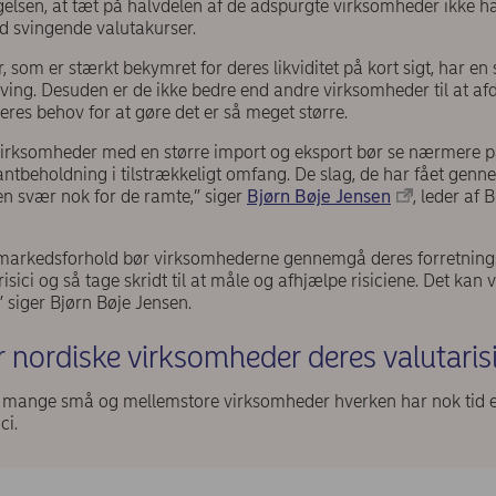
gelsen, at tæt på halvdelen af de adspurgte virksomheder ikke ha
 mod svingende valutakurser.
som er stærkt bekymret for deres likviditet på kort sigt, har en s
ving. Desuden er de ikke bedre end andre virksomheder til at a
eres behov for at gøre det er så meget større.
rksomheder med en større import og eksport bør se nærmere på 
tantbeholdning i tilstrækkeligt omfang. De slag, de har fået genne
nen svær nok for de ramte,” siger
Bjørn Bøje Jensen
, leder af 
arkedsforhold bør virksomhederne gennemgå deres forretnings
sici og så tage skridt til at måle og afhjælpe risiciene. Det kan 
 siger Bjørn Bøje Jensen.
 nordiske virksomheder deres valutarisi
t mange små og mellemstore virksomheder hverken har nok tid e
ci.