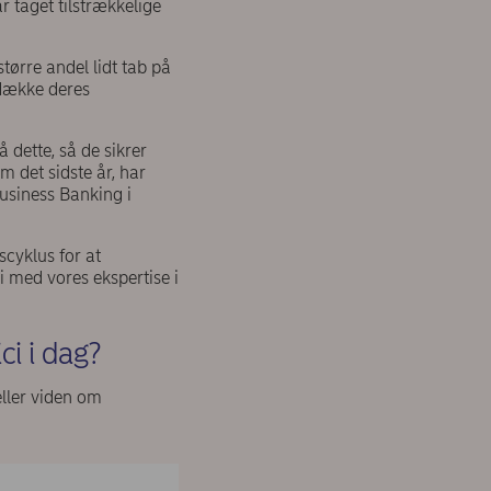
r taget tilstrækkelige
tørre andel lidt tab på
fdække deres
dette, så de sikrer
m det sidste år, har
Business Banking i
cyklus for at
vi med vores ekspertise i
ci i dag?
ller viden om