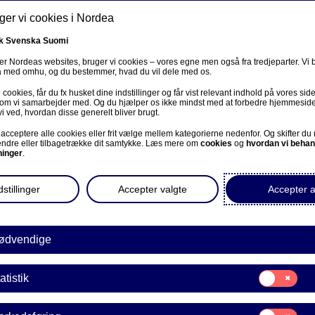
er vi cookies i Nordea
k
Svenska
Suomi
r Nordeas websites, bruger vi cookies – vores egne men også fra tredjeparter. Vi
ta med omhu, og du bestemmer, hvad du vil dele med os.
cookies, får du fx husket dine indstillinger og får vist relevant indhold på vores sid
Om os
Investorer
Nyheder & indblik
Karriere
 som vi samarbejder med. Og du hjælper os ikke mindst med at forbedre hjemmesid
vi ved, hvordan disse generelt bliver brugt.
acceptere alle cookies eller frit vælge mellem kategorierne nedenfor. Og skifter du
ændre eller tilbagetrække dit samtykke. Læs mere om
cookies
og
hvordan vi behan
ninger
.
stillinger
Accepter valgte
Accepter a
Indsigter for virksomheder
ødvendige
sigt til valutauro – små 
Samtykke
atistik
til:
llemstore virksomheder 
Statistik
Samtykke