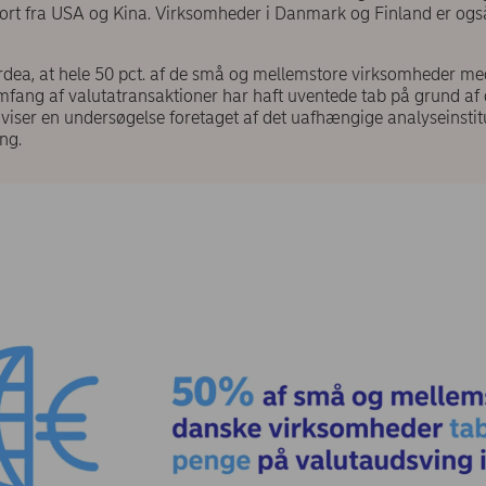
t fra USA og Kina. Virksomheder i Danmark og Finland er også
.
dea, at hele 50 pct. af de små og mellemstore virksomheder m
mfang af valutatransaktioner har haft uventede tab på grund af 
 viser en undersøgelse foretaget af det uafhængige analyseinsti
ing.