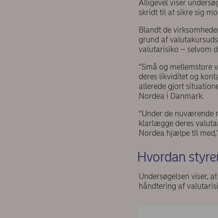
Alligevel viser undersø
skridt til at sikre sig
Blandt de virksomheder, 
grund af valutakursuds
valutarisiko – selvom d
”Små og mellemstore vi
deres likviditet og kon
allerede gjort situatio
Nordea i Danmark.
”Under de nuværende m
klarlægge deres valutari
Nordea hjælpe til med,”
Hvordan styrer
Undersøgelsen viser, a
håndtering af valutarisi