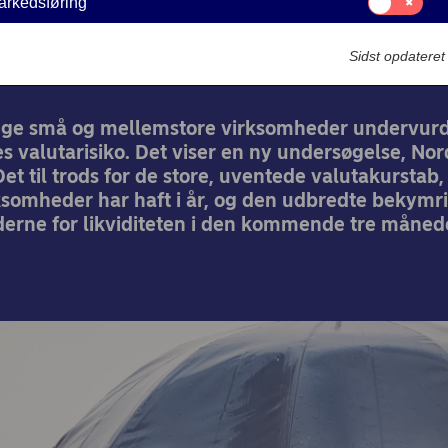
håndtere risikoen nu
arkedsføring
til:
Markedsføring
Sidst opdatere
25-01-2021
nge små og mellemstore virksomheder undervur
es valutarisiko. Det viser en ny undersøgelse, No
Det til trods for de store, uventede valutakurstab
somheder har haft i år, og den udbredte bekymr
erne for likviditeten i den kommende tre måned