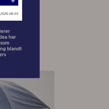
t 2026-08-03
derer
rdea har
, som
ing blandt
ers