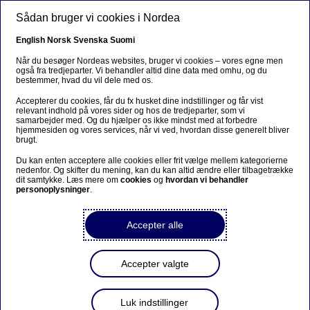
Gå til hovedindhold
Sådan bruger vi cookies i Nordea
DA
English
Norsk
Svenska
Suomi
Når du besøger Nordeas websites, bruger vi cookies – vores egne men
også fra tredjeparter. Vi behandler altid dine data med omhu, og du
bestemmer, hvad du vil dele med os.
Sorry...
Accepterer du cookies, får du fx husket dine indstillinger og får vist
relevant indhold på vores sider og hos de tredjeparter, som vi
This page does not exist in your language. You will
samarbejder med. Og du hjælper os ikke mindst med at forbedre
be taken to a related page.
hjemmesiden og vores services, når vi ved, hvordan disse generelt bliver
brugt.
Stay on this page
|
Continue
Du kan enten acceptere alle cookies eller frit vælge mellem kategorierne
nedenfor. Og skifter du mening, kan du kan altid ændre eller tilbagetrække
dit samtykke. Læs mere om
cookies
og
hvordan vi behandler
personoplysninger
.
Accepter alle
EBA-stresstest bekræfter
Nordeas stærke position
Accepter valgte
Pressemeddelelse | 29-07-2016 22:10
Luk indstillinger