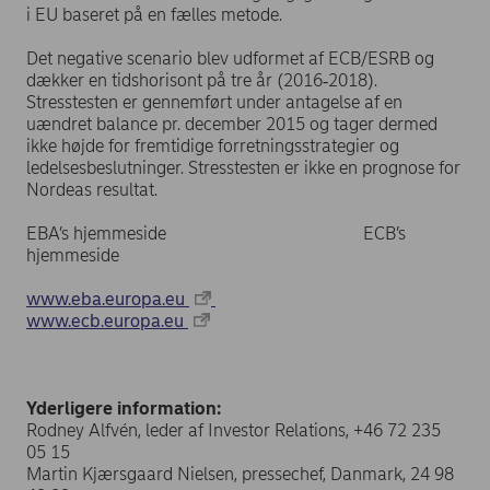
i EU baseret på en fælles metode.
Det negative scenario blev udformet af ECB/ESRB og
dækker en tidshorisont på tre år (2016‐2018).
Stresstesten er gennemført under antagelse af en
uændret balance pr. december 2015 og tager dermed
ikke højde for fremtidige forretningsstrategier og
ledelsesbeslutninger. Stresstesten er ikke en prognose for
Nordeas resultat.
EBA’s hjemmeside ECB’s
hjemmeside
www.eba.europa.eu
www.ecb.europa.eu
Yderligere information:
Rodney Alfvén, leder af Investor Relations, +46 72 235
05 15
Martin Kjærsgaard Nielsen, pressechef, Danmark, 24 98