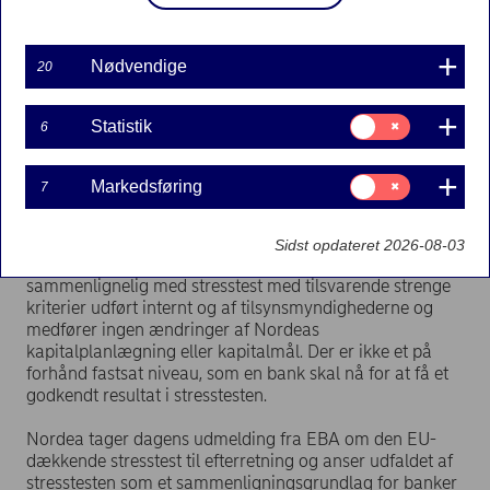
Nordea var omfattet af den EU-dækkende stresstest for
2016, som gennemføres af Den Europæiske
Nødvendige
20
Banktilsynsmyndighed (EBA) i samarbejde med det
svenske finanstilsyn, Europa-Kommissionen og Det
Samtykke
Statistik
6
Europæiske Udvalg for Systemiske Risici (ESRB).
til:
Statistik
Nordeas stærke kapitalposition og forretningsmodel
Samtykke
Markedsføring
7
blev bekræftet af EBA’s EU-dækkende stresstest, der blev
til:
Markedsføring
offentliggjort i dag 29. juli. I det negative scenario faldt
Nordeas egentlige kernekapitalprocent (CET1) fra 16,5
Sidst opdateret 2026-08-03
ultimo 2015 til 14,1 ultimo 2018. Den negative effekt er
sammenlignelig med stresstest med tilsvarende strenge
kriterier udført internt og af tilsynsmyndighederne og
medfører ingen ændringer af Nordeas
kapitalplanlægning eller kapitalmål. Der er ikke et på
forhånd fastsat niveau, som en bank skal nå for at få et
godkendt resultat i stresstesten.
Nordea tager dagens udmelding fra EBA om den EU-
dækkende stresstest til efterretning og anser udfaldet af
stresstesten som et sammenligningsgrundlag for banker