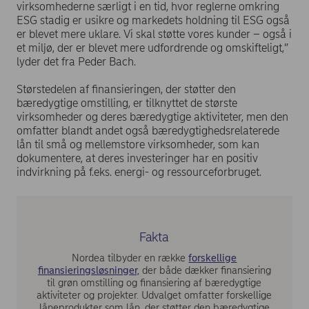
virksomhederne særligt i en tid, hvor reglerne omkring
ESG stadig er usikre og markedets holdning til ESG også
er blevet mere uklare. Vi skal støtte vores kunder – også i
et miljø, der er blevet mere udfordrende og omskifteligt,”
lyder det fra Peder Bach.
Størstedelen af finansieringen, der støtter den
bæredygtige omstilling, er tilknyttet de største
virksomheder og deres bæredygtige aktiviteter, men den
omfatter blandt andet også bæredygtighedsrelaterede
lån til små og mellemstore virksomheder, som kan
dokumentere, at deres investeringer har en positiv
indvirkning på f.eks. energi- og ressourceforbruget.
Fakta
Nordea tilbyder en række
forskellige
finansieringsløsninger,
der både dækker finansiering
til grøn omstilling og finansiering af bæredygtige
aktiviteter og projekter. Udvalget omfatter forskellige
låneprodukter som lån, der støtter den bæredygtige