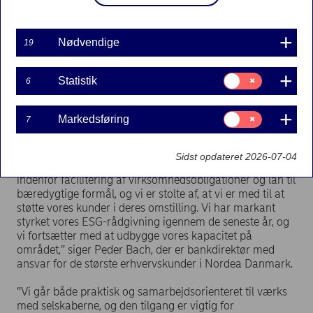
I 2. kvartal i år faciliterede Nordeas afdeling for de
største erhvervskunder – Large Corporates & Institutions
– 16 mia. euro i finansieringsløsninger til grøn omstilling
Nødvendige
19
og bæredygtige aktiviteter og projekter, hvilket har bragt
det samlede beløb op på 202 mia. euro.
Samtykke
Statistik
6
til:
Dermed har Nordea på tværs af de nordiske lande
Statistik
overgået sin
målsætning om mere end 200 mia. euro
i
Samtykke
Markedsføring
7
finansiering, der støtter den bæredygtige omstilling, for
til:
Markedsføring
perioden 2022-2025 – og det er et halvt år før tid.
Sidst opdateret 2026-07-04
”Det understreger, at vi har en stærk position i Norden
indenfor facilitering af virksomhedsobligationer og lån til
bæredygtige formål, og vi er stolte af, at vi er med til at
støtte vores kunder i deres omstilling. Vi har markant
styrket vores ESG-rådgivning igennem de seneste år, og
vi fortsætter med at udbygge vores kapacitet på
området,” siger Peder Bach, der er bankdirektør med
ansvar for de største erhvervskunder i Nordea Danmark.
”Vi går både praktisk og samarbejdsorienteret til værks
med selskaberne, og den tilgang er vigtig for