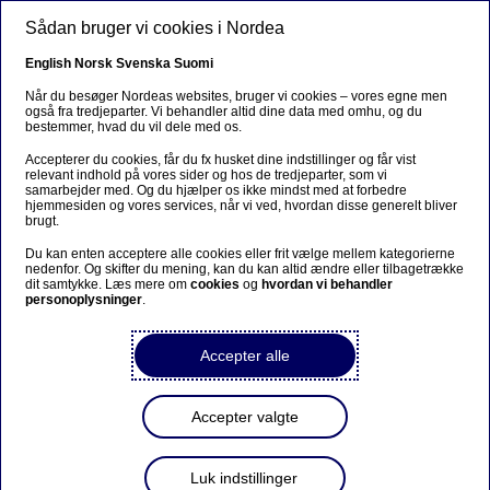
Gå til hovedindhold
Sådan bruger vi cookies i Nordea
DA
English
Norsk
Svenska
Suomi
Når du besøger Nordeas websites, bruger vi cookies – vores egne men
også fra tredjeparter. Vi behandler altid dine data med omhu, og du
bestemmer, hvad du vil dele med os.
Bæredygtighed
Accepterer du cookies, får du fx husket dine indstillinger og får vist
relevant indhold på vores sider og hos de tredjeparter, som vi
Nordea når mål om 200 mia.
samarbejder med. Og du hjælper os ikke mindst med at forbedre
hjemmesiden og vores services, når vi ved, hvordan disse generelt bliver
euro i bæredygtig finansiering
brugt.
før tid
Du kan enten acceptere alle cookies eller frit vælge mellem kategorierne
nedenfor. Og skifter du mening, kan du kan altid ændre eller tilbagetrække
dit samtykke. Læs mere om
cookies
og
hvordan vi behandler
personoplysninger
.
08-09-2025
Accepter alle
Nordea har faciliteret mere end 200 mia. euro i
finansiering til bæredygtige formål og har
dermed opfyldt et af sine vigtigste
Accepter valgte
bæredygtighedsmål et halvt år før planlagt.
Luk indstillinger