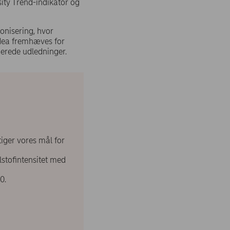
ity Trend-indikator og
onisering, hvor
rdea fremhæves for
ierede udledninger.
iger vores mål for
lstofintensitet med
50.