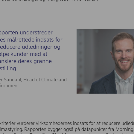
porten understreger
es målrettede indsats for
reducere udledninger og
lpe kunder med at
ansiere deres grønne
tilling.
er Sandahl, Head of Climate and
ironment.
riterier vurderer virksomhedernes indsats for at reducere udle
klimastyring. Rapporten bygger også på datapunkter fra Mornings