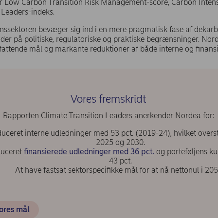
r Low Carbon Transition Risk Management-score, Carbon Intens
 Leaders-indeks.
anssektoren bevæger sig ind i en mere pragmatisk fase af dekarb
der på politiske, regulatoriske og praktiske begrænsninger. No
fattende mål og markante reduktioner af både interne og finans
Vores fremskridt
Rapporten Climate Transition Leaders anerkender Nordea for:
uceret interne udledninger med 53 pct. (2019-24), hvilket overst
2025 og 2030.
duceret
finansierede udledninger med 36 pct.
og porteføljens ku
43 pct.
At have fastsat sektorspecifikke mål for at nå nettonul i 20
ores mål