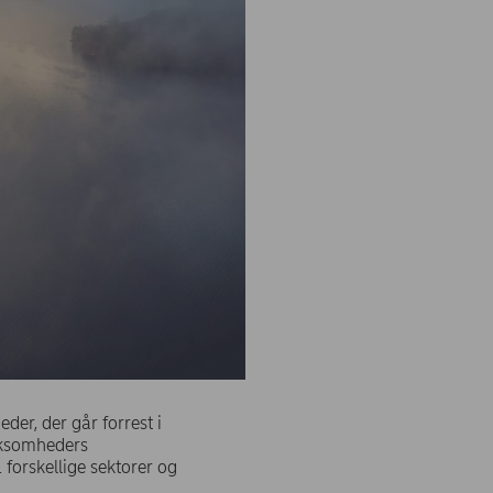
er, der går forrest i
irksomheders
 forskellige sektorer og