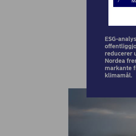
M
M
7
ESG-analyse
offentliggj
reducerer 
Nordea fre
markante f
klimamål.