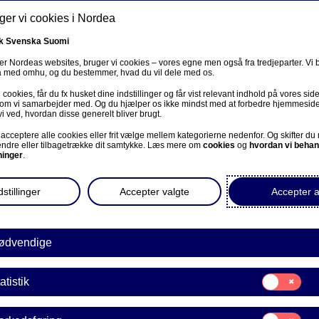
er vi cookies i Nordea
k
Svenska
Suomi
r Nordeas websites, bruger vi cookies – vores egne men også fra tredjeparter. Vi
ta med omhu, og du bestemmer, hvad du vil dele med os.
cookies, får du fx husket dine indstillinger og får vist relevant indhold på vores sid
Om os
Investorer
Nyheder & indblik
Karriere
 som vi samarbejder med. Og du hjælper os ikke mindst med at forbedre hjemmesid
vi ved, hvordan disse generelt bliver brugt.
acceptere alle cookies eller frit vælge mellem kategorierne nedenfor. Og skifter du
ændre eller tilbagetrække dit samtykke. Læs mere om
cookies
og
hvordan vi behan
ninger
.
stillinger
Accepter valgte
Accepter a
Bæredygtig bankvirksomhed
ødvendige
dea anerkendt for sit arb
Samtykke
atistik
til:
limaomstilling i ny rappo
Statistik
Samtykke