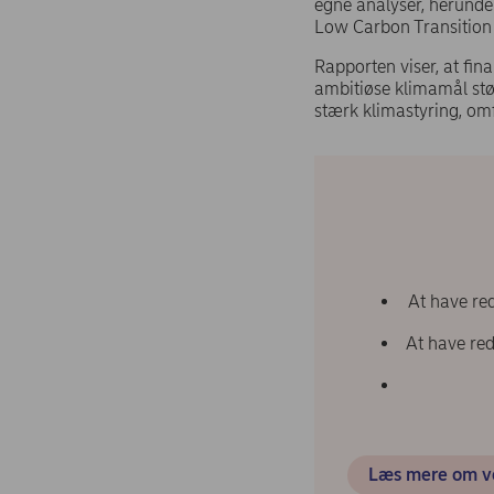
egne analyser, herunde
Low Carbon Transition
Rapporten viser, at fin
ambitiøse klimamål stø
stærk klimastyring, om
At have red
At have re
Læs mere om v