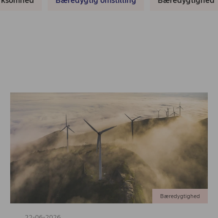
irksomhed
Bæredygtig omstilling
Bæredygtighed
Bæredygtighed
22-06-2026