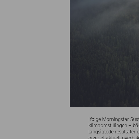
Ifølge Morningstar Sust
klimaomstillingen – bå
langsigtede resultater 
giver et aktuelt overbl