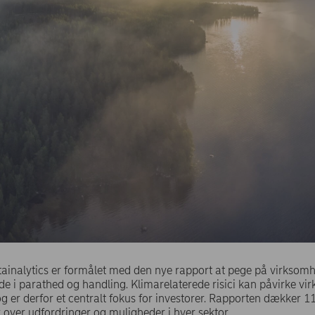
ainalytics er formålet med den nye rapport at pege på virksomhed
de i parathed og handling. Klimarelaterede risici kan påvirke v
og er derfor et centralt fokus for investorer. Rapporten dækker 11
ik over udfordringer og muligheder i hver sektor.