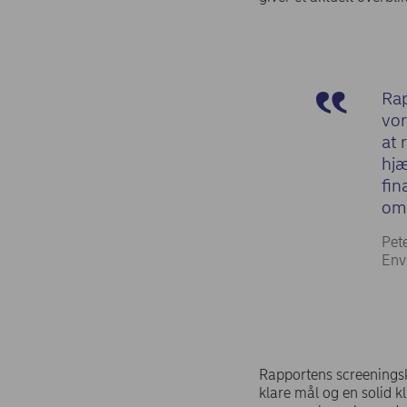
Rap
vor
at 
hjæ
fin
oms
Pet
Env
Rapportens screeningsk
klare mål og en solid 