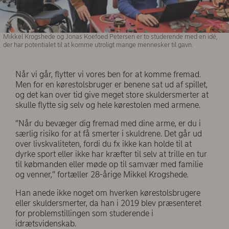
Mikkel Krogshede og Jonas Koefoed Petersen er to studerende med en idé,
der har potentialet til at komme utroligt mange mennesker til gavn.
Når vi går, flytter vi vores ben for at komme fremad.
Men for en kørestolsbruger er benene sat ud af spillet,
og det kan over tid give meget store skuldersmerter at
skulle flytte sig selv og hele kørestolen med armene.
”Når du bevæger dig fremad med dine arme, er du i
særlig risiko for at få smerter i skuldrene. Det går ud
over livskvaliteten, fordi du fx ikke kan holde til at
dyrke sport eller ikke har kræfter til selv at trille en tur
til købmanden eller møde op til samvær med familie
og venner,” fortæller 28-årige Mikkel Krogshede.
Han anede ikke noget om hverken kørestolsbrugere
eller skuldersmerter, da han i 2019 blev præsenteret
for problemstillingen som studerende i
idrætsvidenskab.