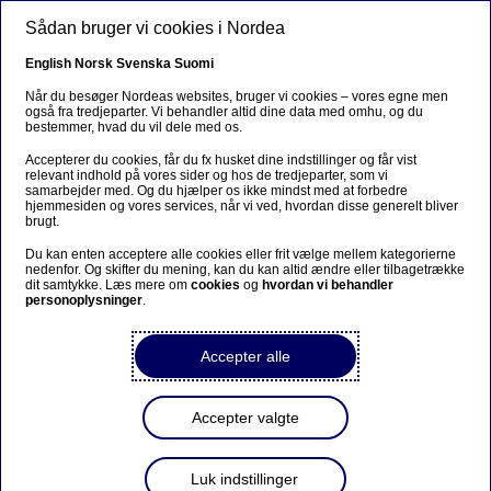
Gå til hovedindhold
Sådan bruger vi cookies i Nordea
DA
English
Norsk
Svenska
Suomi
Når du besøger Nordeas websites, bruger vi cookies – vores egne men
også fra tredjeparter. Vi behandler altid dine data med omhu, og du
bestemmer, hvad du vil dele med os.
Ursäkta...
Accepterer du cookies, får du fx husket dine indstillinger og får vist
relevant indhold på vores sider og hos de tredjeparter, som vi
Den här sidan finns tyvärr inte på svenska.
samarbejder med. Og du hjælper os ikke mindst med at forbedre
hjemmesiden og vores services, når vi ved, hvordan disse generelt bliver
brugt.
Stanna kvar på sidan
|
Gå till en relaterad sida på
Du kan enten acceptere alle cookies eller frit vælge mellem kategorierne
svenska
nedenfor. Og skifter du mening, kan du kan altid ændre eller tilbagetrække
dit samtykke. Læs mere om
cookies
og
hvordan vi behandler
personoplysninger
.
Accepter alle
Iværksætteri
Accepter valgte
Ny opfindelse giver
kørestolsbrugere færre
Luk indstillinger