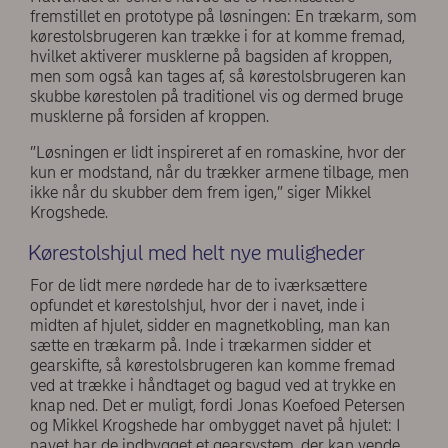
fremstillet en prototype på løsningen: En trækarm, som
kørestolsbrugeren kan trække i for at komme fremad,
hvilket aktiverer musklerne på bagsiden af kroppen,
men som også kan tages af, så kørestolsbrugeren kan
skubbe kørestolen på traditionel vis og dermed bruge
musklerne på forsiden af kroppen.
”Løsningen er lidt inspireret af en romaskine, hvor der
kun er modstand, når du trækker armene tilbage, men
ikke når du skubber dem frem igen,” siger Mikkel
Krogshede.
Kørestolshjul med helt nye muligheder
For de lidt mere nørdede har de to iværksættere
opfundet et kørestolshjul, hvor der i navet, inde i
midten af hjulet, sidder en magnetkobling, man kan
sætte en trækarm på. Inde i trækarmen sidder et
gearskifte, så kørestolsbrugeren kan komme fremad
ved at trække i håndtaget og bagud ved at trykke en
knap ned. Det er muligt, fordi Jonas Koefoed Petersen
og Mikkel Krogshede har ombygget navet på hjulet: I
navet har de indbygget et gearsystem, der kan vende