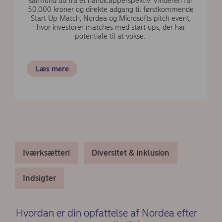
samfund ud fra et handicapperspektiv. Vinderen får
50.000 kroner og direkte adgang til førstkommende
Start Up Match, Nordea og Microsofts pitch event,
hvor investorer matches med start ups, der har
potentiale til at vokse.
Læs mere
Iværksætteri
Diversitet & inklusion
Indsigter
Hvordan er din opfattelse af Nordea efter