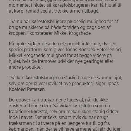
momentet i hjulet, så kørestolsbrugeren kan få hjulet til
at køre fremad ved at trække armen tilbage.
”Så nu har kørestolsbrugere pludselig mulighed for at
bruge musklerne på både forsiden og bagsiden af
kroppen,” konstaterer Mikkel Krogshede.
På hjulet sidder desuden et specielt interface; dvs. en
speciel platform, som giver Jonas Koefoed Petersen og
Mikkel Krogshede mulighed for at bygge videre på
hjulet, hvis de fremover udvikler nye gearinger eller
andre produkter.
”Så kan kørestolsbrugeren stadig bruge de samme hjul,
selv om der bliver udviklet nye produkter,” siger Jonas
Koefoed Petersen.
Derudover kan trækarmene tages af, når du ikke
ønsker at bruge dem. Så virker kørestolen som en
traditionel kørestol, selv om mekanikken stadig sidder
inde i navet. Det er f.eks. smart, hvis du har brugt
trækarmen til at være på en længere tur til og fra
købmanden, men gerne vil have armene af, når du igen