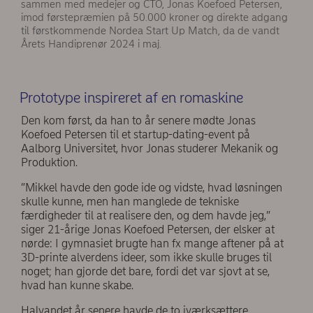
sammen med medejer og CTO, Jonas Koefoed Petersen,
imod førstepræmien på 50.000 kroner og direkte adgang
til førstkommende Nordea Start Up Match, da de vandt
Årets Handiprenør 2024 i maj.
Prototype inspireret af en romaskine
Den kom først, da han to år senere mødte Jonas
Koefoed Petersen til et startup-dating-event på
Aalborg Universitet, hvor Jonas studerer Mekanik og
Produktion.
”Mikkel havde den gode ide og vidste, hvad løsningen
skulle kunne, men han manglede de tekniske
færdigheder til at realisere den, og dem havde jeg,”
siger 21-årige Jonas Koefoed Petersen, der elsker at
nørde: I gymnasiet brugte han fx mange aftener på at
3D-printe alverdens ideer, som ikke skulle bruges til
noget; han gjorde det bare, fordi det var sjovt at se,
hvad han kunne skabe.
Halvandet år senere havde de to iværksættere