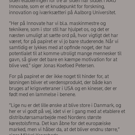
siden etableringen for tre år siden har siddet i AAU
Innovate, som er et knudepunkt for forskning,
innovation og iværksætteri på Aalborg Universitet.
”Her på Innovate har vi bl.a. maskinmestre og
teknikere, som i stor stil har hjulpet os, og det er
næsten umuligt at sætte ord på, hvor vigtigt det har
været, for på papiret er vi jo bare studerende. Når vi
samtidig er lykkes med at opfinde noget, der har
potentialet til at komme utroligt mange mennesker til
gavn, så giver det bare en kæmpe motivation for at
blive ved,” siger Jonas Koefoed Petersen.
For på papiret er der ikke noget til hinder for, at
løsningen bliver et verdensprodukt, der både kan
bruges af krigsveteraner i USA og en kineser, der er
født med en lammelse i benene.
”Lige nu er det lille ønske at blive store i Danmark, og
her er vi godt på vej, idet vi er i gang med at etablere et
distributørsamarbejde med Nordens største
kørestolsfirma. Det kan åbne for det europæiske
marked, men vi håber da, at det bliver endnu større,”