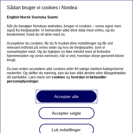
Gå til hovedindhold
Sådan bruger vi cookies i Nordea
DA
English
Norsk
Svenska
Suomi
Når du besøger Nordeas websites, bruger vi cookies – vores egne men
også fra tredjeparter. Vi behandler altid dine data med omhu, og du
bestemmer, hvad du vil dele med os.
Karriere
Accepterer du cookies, får du fx husket dine indstillinger og får vist
relevant indhold på vores sider og hos de tredjeparter, som vi
Medarbejderne i Nordea
samarbejder med. Og du hjælper os ikke mindst med at forbedre
hjemmesiden og vores services, når vi ved, hvordan disse generelt bliver
opfinder og tester nye ideer til
brugt.
digitale løsninger
Du kan enten acceptere alle cookies eller frit vælge mellem kategorierne
nedenfor. Og skifter du mening, kan du kan altid ændre eller tilbagetrække
dit samtykke. Læs mere om
cookies
og
hvordan vi behandler
personoplysninger
.
23-11-2021
Accepter alle
DigiHack 2021 er et kreativt arrangement for
Accepter valgte
medarbejdere i Nordea med gode ideer til, hvordan
vi kan forbedre kundernes digitale oplevelse. I løbet
af to dage arbejder medarbejderne i mindre teams
Luk indstillinger