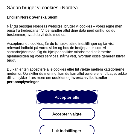
Gå til hovedindhold
Sådan bruger vi cookies i Nordea
DA
English
Norsk
Svenska
Suomi
Når du besøger Nordeas websites, bruger vi cookies – vores egne men
også fra tredjeparter. Vi behandler altid dine data med omhu, og du
bestemmer, hvad du vil dele med os.
Digitale bankløsninger
Accepterer du cookies, får du fx husket dine indstillinger og får vist
relevant indhold på vores sider og hos de tredjeparter, som vi
Mobilebanken har fået en
samarbejder med. Og du hjælper os ikke mindst med at forbedre
hjemmesiden og vores services, når vi ved, hvordan disse generelt bliver
større opdatering – interne
brugt.
brugere har drevet udviklingen
Du kan enten acceptere alle cookies eller frit vælge mellem kategorierne
nedenfor. Og skifter du mening, kan du kan altid ændre eller tilbagetrække
dit samtykke. Læs mere om
cookies
og
hvordan vi behandler
personoplysninger
.
16-05-2022
Accepter alle
Den seneste opdatering af mobilbanken, som
kunderne snart vil opleve, er denne gang
udelukkende baseret på feedback fra Nordeas
Accepter valgte
medarbejdere. ”Vi blev bombarderet med gode
ideer,” siger Outi Verosaari fra Mobile Channel
Office. Transformationen fra basal mobilbank til at
Luk indstillinger