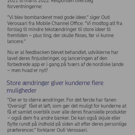
2021 til marts 2022. Responsen oversteg
forventningerne:
”Vi blev bombarderet med gode ideer,” siger Outi
Verosaari fra Mobile Channel Office. ”Vi modtog alt fra
forslag til mindre tekstændringer til store ideer til
fremtiden – plus ting, der skulle fikses, før vi kunne
lancere.”
Nu er al feedbacken blevet behandlet, udviklerne har
lavet deres finjusteringer, og lanceringen af den
forbedrede app er i gang på tværs af de nordiske lande
– men hvad er nyt?
Store ændringer giver kunderne flere
muligheder
”Der er to større ændringer. For det første har fanen
’Oversigt’ fået et løft, som gør det muligt for kunderne at
få et samlet overblik over alle deres finansielle produkter
– også dem fra andre banker. De kan også skjule eller
flytte rundt på indhold på siden alt efter deres personlige
præferencer,” forklarer Outi Verosaari.