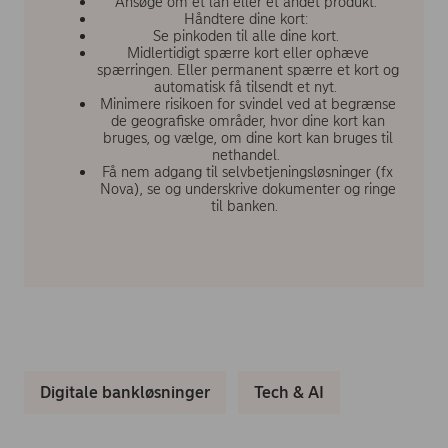
Ansøge om et lån eller et andet produkt.
Håndtere dine kort:
Se pinkoden til alle dine kort.
Midlertidigt spærre kort eller ophæve
spærringen. Eller permanent spærre et kort og
automatisk få tilsendt et nyt.
Minimere risikoen for svindel ved at begrænse
de geografiske områder, hvor dine kort kan
bruges, og vælge, om dine kort kan bruges til
nethandel.
Få nem adgang til selvbetjeningsløsninger (fx
Nova), se og underskrive dokumenter og ringe
til banken. ​
Digitale bankløsninger
Tech & AI