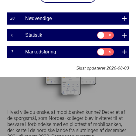
være et vigtigt værktøj for kunderne til at få
indsigt i deres økonomi lanceres nu i alle de
nordiske lande.
Nødvendige
20
Samtykke
Statistik
6
til:
Statistik
Samtykke
Markedsføring
7
til:
Markedsføring
Sidst opdateret 2026-08-03
Hvad ville du ønske, at mobilbanken kunne? Det er et af
de spørgsmål, som Nordea-kolleger blev inviteret til at
besvare i forbindelse med en pilottest af mobilbanken,
der kørte i de nordiske lande fra slutningen af december