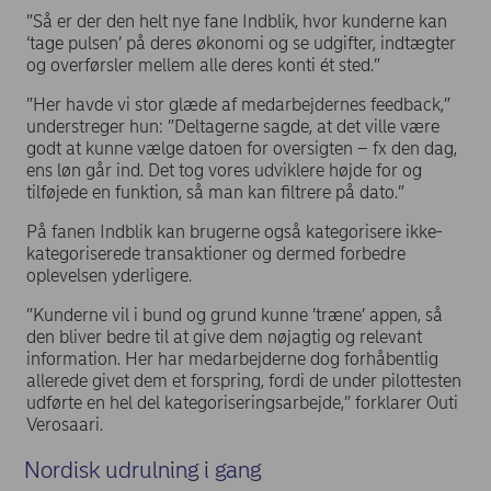
”Så er der den helt nye fane Indblik, hvor kunderne kan
‘tage pulsen’ på deres økonomi og se udgifter, indtægter
og overførsler mellem alle deres konti ét sted.”
”Her havde vi stor glæde af medarbejdernes feedback,”
understreger hun: ”Deltagerne sagde, at det ville være
godt at kunne vælge datoen for oversigten – fx den dag,
ens løn går ind. Det tog vores udviklere højde for og
tilføjede en funktion, så man kan filtrere på dato.”
På fanen Indblik kan brugerne også kategorisere ikke-
kategoriserede transaktioner og dermed forbedre
oplevelsen yderligere.
”Kunderne vil i bund og grund kunne ’træne’ appen, så
den bliver bedre til at give dem nøjagtig og relevant
information. Her har medarbejderne dog forhåbentlig
allerede givet dem et forspring, fordi de under pilottesten
udførte en hel del kategoriseringsarbejde,” forklarer Outi
Verosaari.
Nordisk udrulning i gang