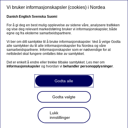
Hopp til hovedinnhold
Vi bruker informasjonskapsler (cookies) i Nordea
NO
Danish
English
Svenska
Suomi
For å gi deg en best mulig opplevelse av sidene våre, analysere trafikken
og vise deg relevant markedsføring bruker vi informasjonskapsler, både
egne og fra eksterne samarbeidspartnere.
Economic Outlook
Vi ber om ditt samtykke til å bruke informasjonskapsler. Ved å velge Godta
alle samtykker du til alle informasjonskapsler fra Nordea og våre
Finne veien i et usikkert
samarbeidspartnere. Informasjonskapsler som er nødvendige for at
nettstedet skal fungere omfattes ikke av samtykket.
økonomisk klima: Meld deg på
Det er enkelt å endre eller trekke tilbake samtykket. Les mer om
Nordeas Economic Outlook-
informasjonskapsler
og hvordan vi
behandler personopplysninger
.
webinar
Godta alle
01-05-2023
Godta valgte
Lukk
Bli med når vi publiserer Nordea Economic Outlook
innstillinger
9. mai. Meld deg på webinaret med sjeføkonomen
vår, og få de siste prognosene.