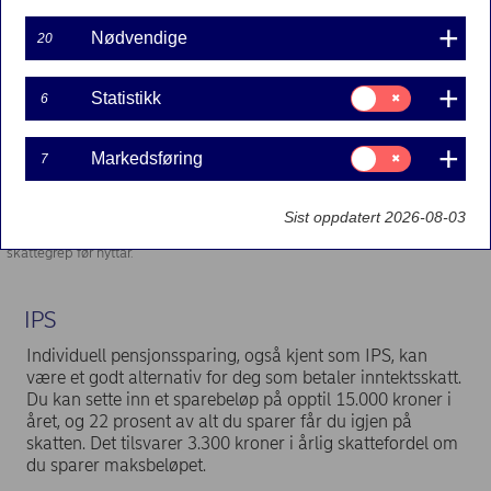
Nødvendige
20
Samtykke
Statistikk
6
til:
Statistikk
Samtykke
Markedsføring
7
til:
Markedsføring
Sist oppdatert 2026-08-03
Ifølge siviløkonom, Isabella Sandra Biedrawa, er det penger å spare på ta små
skattegrep før nyttår.
IPS
Individuell pensjonssparing, også kjent som IPS, kan
være et godt alternativ for deg som betaler inntektsskatt.
Du kan sette inn et sparebeløp på opptil 15.000 kroner i
året, og 22 prosent av alt du sparer får du igjen på
skatten. Det tilsvarer 3.300 kroner i årlig skattefordel om
du sparer maksbeløpet.