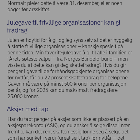
Normalt pleier dette å være 31. desember, eller noen
dager før årsskiftet.
Julegave til frivillige organisasjoner kan gi
fradrag
Julen er høytid for å gi, og jeg syns selv at det er hyggelig
å støtte frivillige organisasjoner – kanskje spesielt på
denne tiden. Min favoritt-julegave å gi til alle i familien er
“Årets søteste valper ‘’ fra Norges Blindeforbund – men
visste du at dette kan gi deg skattefradrag? Hvis du gir
penger i gave til de forhåndsgodkjente organisasjonene
før nyttår, får du 22 prosent skattefradrag for beløpene.
Gaven må være på minst 500 kroner per organisasjon
per år, og for 2025 kan du maksimalt fradragsføre
25.000 kroner.
Aksjer med tap
Har du tapt penger på aksjer som ikke er plassert på en
aksjesparekonto (ASK), og du ønsker å selge disse i nær
fremtid, kan det rent skattemessig lønne seg å selge det
som har sunket i verdi (urealisert tap) før nyttår – det