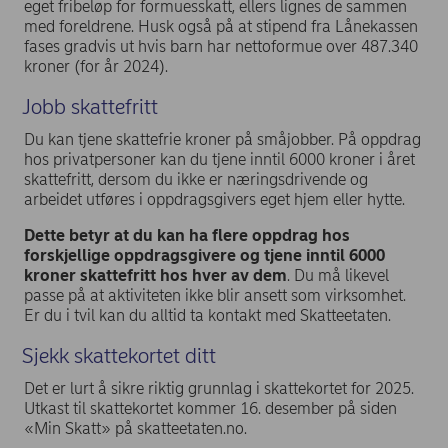
eget fribeløp for formuesskatt, ellers lignes de sammen
med foreldrene. Husk også på at stipend fra Lånekassen
fases gradvis ut hvis barn har nettoformue over 487.340
kroner (for år 2024).
Jobb skattefritt
Du kan tjene skattefrie kroner på småjobber. På oppdrag
hos privatpersoner kan du tjene inntil 6000 kroner i året
skattefritt, dersom du ikke er næringsdrivende og
arbeidet utføres i oppdragsgivers eget hjem eller hytte.
Dette betyr at du kan ha flere oppdrag hos
forskjellige oppdragsgivere og tjene inntil 6000
kroner skattefritt hos hver av dem
. Du må likevel
passe på at aktiviteten ikke blir ansett som virksomhet.
Er du i tvil kan du alltid ta kontakt med Skatteetaten.
Sjekk skattekortet ditt
Det er lurt å sikre riktig grunnlag i skattekortet for 2025.
Utkast til skattekortet kommer 16. desember på siden
«Min Skatt» på skatteetaten.no.