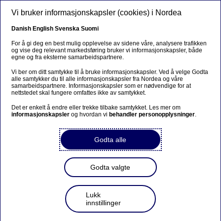
Hopp til hovedinnhold
Vi bruker informasjonskapsler (cookies) i Nordea
NO
Danish
English
Svenska
Suomi
For å gi deg en best mulig opplevelse av sidene våre, analysere trafikken
og vise deg relevant markedsføring bruker vi informasjonskapsler, både
egne og fra eksterne samarbeidspartnere.
Privatøkonomi
Vi ber om ditt samtykke til å bruke informasjonskapsler. Ved å velge Godta
alle samtykker du til alle informasjonskapsler fra Nordea og våre
Ikke gå glipp av disse
samarbeidspartnere. Informasjonskapsler som er nødvendige for at
nettstedet skal fungere omfattes ikke av samtykket.
skattegrepene før nyttår.
Det er enkelt å endre eller trekke tilbake samtykket. Les mer om
informasjonskapsler
og hvordan vi
behandler personopplysninger
.
13-11-2025
Godta alle
Å bruke litt tid slik at du får utnyttet
skattefordelene nå før nyttår, kan være
Godta valgte
økonomisk lønnsomt. Her er mine tips til hvilke
grep du kan ta:
Lukk
innstillinger