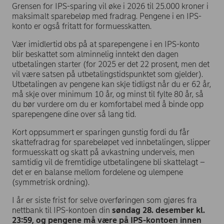
Grensen for IPS-sparing vil øke i 2026 til 25.000 kroner i
maksimalt sparebeløp med fradrag. Pengene i en IPS-
konto er også fritatt for formuesskatten.
Vær imidlertid obs på at sparepengene i en IPS-konto
blir beskattet som alminnelig inntekt den dagen
utbetalingen starter (for 2025 er det 22 prosent, men det
vil være satsen på utbetalingstidspunktet som gjelder).
Utbetalingen av pengene kan skje tidligst når du er 62 år,
må skje over minimum 10 år, og minst til fylte 80 år, så
du bør vurdere om du er komfortabel med å binde opp
sparepengene dine over så lang tid.
Kort oppsummert er sparingen gunstig fordi du får
skattefradrag for sparebeløpet ved innbetalingen, slipper
formuesskatt og skatt på avkastning underveis, men
samtidig vil de fremtidige utbetalingene bli skattelagt –
det er en balanse mellom fordelene og ulempene
(symmetrisk ordning).
I år er siste frist for selve overføringen som gjøres fra
nettbank til IPS-kontoen din
søndag 28. desember kl.
23:59, og pengene må være på IPS-kontoen innen