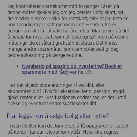
Jeg kontrollerer skattekortet mitt to ganger i året, på
denne måten sjekker jeg om jeg betaler riktig skatt, og
dermed minimerer risiko for restskatt, eller at jeg betaler
unødvendig mye skatt gjennom året – som altså er
penger du ikke får tilbake før året etter. Mange ser på det
å betale for mye skatt som et ‘’sparegrep’’, men på denne
måten gir du et såkalt gratislån til staten. Det finnes
mange andre sparemåter, som kan potensielt gi deg
bedre avkastning på pengene dine.
Nysgjerrig på sparing og investering? Book et
sparemøte med rådgiver he
r.
Har det skjedd store endringer i livet ditt, eller
økonomien din? Hvis for eksempel lønn, pensjon, trygd,
gjeld, renter eller livssituasjonen endrer seg, er det lurt å
sjekke og eventuelt endre skattekortet ditt.
Planlegger du å selge bolig eller hytte?
I noen tilfeller kan det lønne seg å få oppgjøret for salget
på konto i januar istedenfor nyttår. Hvis ikke, regnes