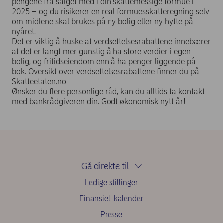
pengene fra salget med i din skattemessige formue i
2025 – og du risikerer en real formuesskatteregning selv
om midlene skal brukes på ny bolig eller ny hytte på
nyåret.
Det er viktig å huske at verdsettelsesrabattene innebærer
at det er langt mer gunstig å ha store verdier i egen
bolig, og fritidseiendom enn å ha penger liggende på
bok. Oversikt over verdsettelsesrabattene finner du på
Skatteetaten.no
Ønsker du flere personlige råd, kan du alltids ta kontakt
med bankrådgiveren din. Godt økonomisk nytt år!
Gå direkte til
Ledige stillinger
Finansiell kalender
Presse