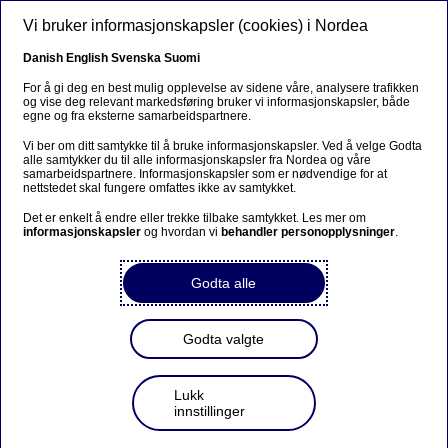
Hopp til hovedinnhold
Vi bruker informasjonskapsler (cookies) i Nordea
NO
Danish
English
Svenska
Suomi
For å gi deg en best mulig opplevelse av sidene våre, analysere trafikken
og vise deg relevant markedsføring bruker vi informasjonskapsler, både
Kraftig økning i
egne og fra eksterne samarbeidspartnere.
investeringssvindel – slik
Vi ber om ditt samtykke til å bruke informasjonskapsler. Ved å velge Godta
alle samtykker du til alle informasjonskapsler fra Nordea og våre
unngår du å bli lurt
samarbeidspartnere. Informasjonskapsler som er nødvendige for at
nettstedet skal fungere omfattes ikke av samtykket.
Det er enkelt å endre eller trekke tilbake samtykket. Les mer om
29-10-2025
informasjonskapsler
og hvordan vi
behandler personopplysninger
.
- De siste månedene har vi sett en markant økning
Godta alle
i saker der kunder blir utsatt for
investeringsbedrageri. Svindlerne er
profesjonelle, tålmodige og svært overbevisende.
Godta valgte
Ofte rammer denne typen svindel menn over 55
år, og særlig de som er aktive på Facebook,
advarer svindelekspert Marte Pernille Gran
Lukk
Nykaas.
innstillinger