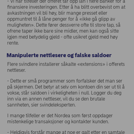
- Vi har tilfeller der offeret tar opp lån i flere banker for å
finansiere investeringen. Etter å ha blitt overbevist om at
avkastningen vil bli høy, blir mange presset eller
oppmuntret til å låne penger for å «ikke gå glipp av
muligheten». Dette fører dessverre ofte til store tap, så
ofrene taper ikke bare sine midler, men kan også sitte
igjen med betydelig gjeld - ofte usikret gjeld med høy
rente.
Manipulerte nettlesere og falske saldoer
Flere svindlere installerer såkalte «extensions» i offerets
nettleser.
- Dette er små programmer som forfalsker det man ser
på skjermen. Det betyr at selv om kontoen din ser ut til å
vokse, står saldoen i virkeligheten i null. Logger du deg
inn via en annen nettleser, vil du se den brutale
sannheten, sier svindeleksperten.
I mange tilfeller er det Nordea som først oppdager
mistenkelige transaksjoner og kontakter kunden.
- Heldigvis forstår mange at noe er galt etter en samtale