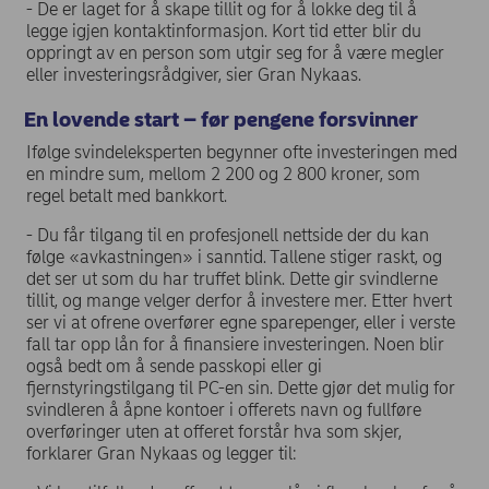
- De er laget for å skape tillit og for å lokke deg til å
legge igjen kontaktinformasjon. Kort tid etter blir du
oppringt av en person som utgir seg for å være megler
eller investeringsrådgiver, sier Gran Nykaas.
En lovende start – før pengene forsvinner
Ifølge svindeleksperten begynner ofte investeringen med
en mindre sum, mellom 2 200 og 2 800 kroner, som
regel betalt med bankkort.
- Du får tilgang til en profesjonell nettside der du kan
følge «avkastningen» i sanntid. Tallene stiger raskt, og
det ser ut som du har truffet blink. Dette gir svindlerne
tillit, og mange velger derfor å investere mer. Etter hvert
ser vi at ofrene overfører egne sparepenger, eller i verste
fall tar opp lån for å finansiere investeringen. Noen blir
også bedt om å sende passkopi eller gi
fjernstyringstilgang til PC-en sin. Dette gjør det mulig for
svindleren å åpne kontoer i offerets navn og fullføre
overføringer uten at offeret forstår hva som skjer,
forklarer Gran Nykaas og legger til: