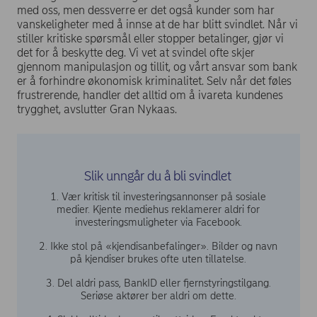
med oss, men dessverre er det også kunder som har
vanskeligheter med å innse at de har blitt svindlet. Når vi
stiller kritiske spørsmål eller stopper betalinger, gjør vi
det for å beskytte deg. Vi vet at svindel ofte skjer
gjennom manipulasjon og tillit, og vårt ansvar som bank
er å forhindre økonomisk kriminalitet. Selv når det føles
frustrerende, handler det alltid om å ivareta kundenes
trygghet, avslutter Gran Nykaas.
Slik unngår du å bli svindlet
1. Vær kritisk til investeringsannonser på sosiale
medier. Kjente mediehus reklamerer aldri for
investeringsmuligheter via Facebook.
2. Ikke stol på «kjendisanbefalinger». Bilder og navn
på kjendiser brukes ofte uten tillatelse.
3. Del aldri pass, BankID eller fjernstyringstilgang.
Seriøse aktører ber aldri om dette.