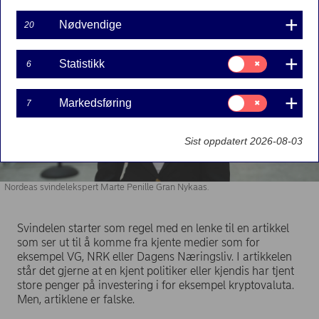
Nødvendige
20
Samtykke
Statistikk
6
til:
Statistikk
Samtykke
Markedsføring
7
til:
Markedsføring
Sist oppdatert 2026-08-03
Nordeas svindelekspert Marte Penille Gran Nykaas.
Svindelen starter som regel med en lenke til en artikkel
som ser ut til å komme fra kjente medier som for
eksempel VG, NRK eller Dagens Næringsliv. I artikkelen
står det gjerne at en kjent politiker eller kjendis har tjent
store penger på investering i for eksempel kryptovaluta.
Men, artiklene er falske.