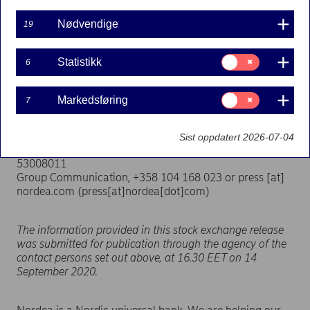
Based on the resolution of the Board of Directors
Nødvendige
19
announced on 11 September 2020, Nordea has
transferred 13,572 own shares held by the company to
settle its commitments to participants of its variable
Samtykke
Statistikk
6
til:
remuneration programmes.
Statistikk
Following the transfer of own shares, Nordea holds
Samtykke
Markedsføring
7
til:
8,184,572 treasury shares for remuneration purposes.
Markedsføring
For further information:
Sist oppdatert 2026-07-04
Matti Ahokas, Head of Investor Relations, +358 9
53008011
Group Communication, +358 104 168 023 or
press
[at]
nordea.com
(press[at]nordea[dot]com)
The information provided in this stock exchange release
was submitted for publication through the agency of the
contact persons set out above, at 16.30 EET on 14
September 2020.