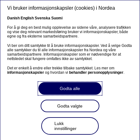
Hopp til hovedinnhold
Vi bruker informasjonskapsler (cookies) i Nordea
NO
Danish
English
Svenska
Suomi
For å gi deg en best mulig opplevelse av sidene våre, analysere trafikken
og vise deg relevant markedsføring bruker vi informasjonskapsler, både
egne og fra eksterne samarbeidspartnere.
Changes in Nordea Bank
Vi ber om ditt samtykke til å bruke informasjonskapsler. Ved å velge Godta
Abp’s own shares
alle samtykker du til alle informasjonskapsler fra Nordea og våre
samarbeidspartnere. Informasjonskapsler som er nødvendige for at
nettstedet skal fungere omfattes ikke av samtykket.
Det er enkelt å endre eller trekke tilbake samtykket. Les mer om
Børsmelding | 14-09-2020 15:30
informasjonskapsler
og hvordan vi
behandler personopplysninger
.
Nordea Bank Abp
Godta alle
Stock exchange release – Changes in company’s own
shares
14 September 2020 at 16.30 EET
Godta valgte
A total of 13,572 own shares held by the company
were today transferred without consideration to
Lukk
innstillinger
participants of Nordea Bank Abp’s (“Nordea”)
variable remuneration programmes.