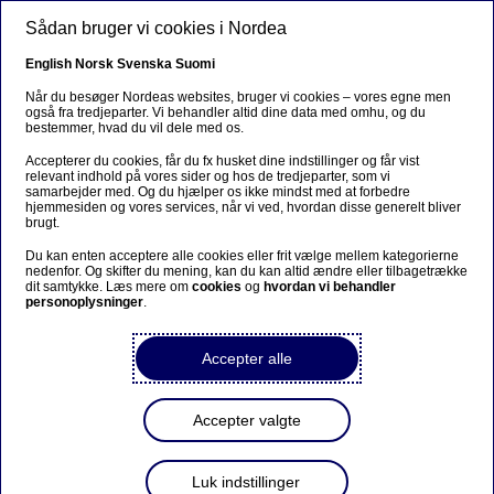
Gå til hovedindhold
Sådan bruger vi cookies i Nordea
DA
English
Norsk
Svenska
Suomi
Når du besøger Nordeas websites, bruger vi cookies – vores egne men
også fra tredjeparter. Vi behandler altid dine data med omhu, og du
bestemmer, hvad du vil dele med os.
Ursäkta...
Accepterer du cookies, får du fx husket dine indstillinger og får vist
relevant indhold på vores sider og hos de tredjeparter, som vi
Den här sidan finns tyvärr inte på svenska.
samarbejder med. Og du hjælper os ikke mindst med at forbedre
hjemmesiden og vores services, når vi ved, hvordan disse generelt bliver
brugt.
Stanna kvar på sidan
|
Gå till en relaterad sida på
Du kan enten acceptere alle cookies eller frit vælge mellem kategorierne
svenska
nedenfor. Og skifter du mening, kan du kan altid ændre eller tilbagetrække
dit samtykke. Læs mere om
cookies
og
hvordan vi behandler
personoplysninger
.
Accepter alle
Tech & AI
Accepter valgte
Nordea er en rugekasse for
nordiske fintech-iværksættere
Luk indstillinger