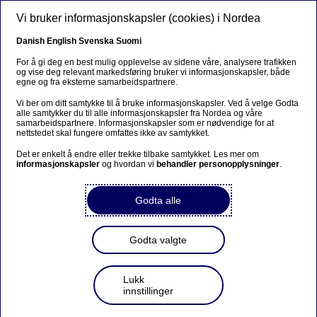
Hopp til hovedinnhold
Vi bruker informasjonskapsler (cookies) i Nordea
NO
Danish
English
Svenska
Suomi
For å gi deg en best mulig opplevelse av sidene våre, analysere trafikken
og vise deg relevant markedsføring bruker vi informasjonskapsler, både
egne og fra eksterne samarbeidspartnere.
Privatøkonomi
Vi ber om ditt samtykke til å bruke informasjonskapsler. Ved å velge Godta
alle samtykker du til alle informasjonskapsler fra Nordea og våre
Nordea + Palmesus = sant
samarbeidspartnere. Informasjonskapsler som er nødvendige for at
nettstedet skal fungere omfattes ikke av samtykket.
Det er enkelt å endre eller trekke tilbake samtykket. Les mer om
03-07-2022
informasjonskapsler
og hvordan vi
behandler personopplysninger
.
Nordea takker for tidenes strandfest. Mer enn
Godta alle
60.000 festglade mennesker fylte opp bystranda i
Kristiansand.
Godta valgte
Lukk
innstillinger