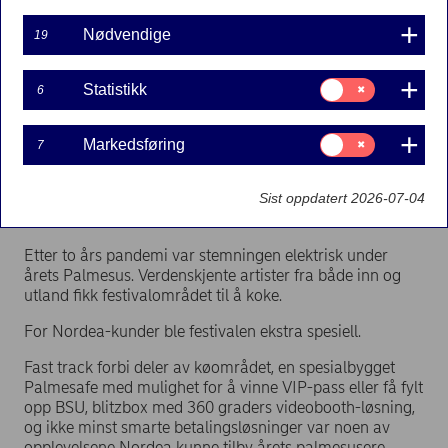
Nødvendige
19
Samtykke
Statistikk
6
til:
Statistikk
Samtykke
Markedsføring
7
til:
Student Helene Jensen (22) var en av de heldige vinnerne som vant
Markedsføring
hovedpremien i Palmesafen. Hun fikk fylt opp BSU-kontoen sin med 10.000
Sist oppdatert 2026-07-04
kroner.
Etter to års pandemi var stemningen elektrisk under
årets Palmesus. Verdenskjente artister fra både inn og
utland fikk festivalområdet til å koke.
For Nordea-kunder ble festivalen ekstra spesiell.
Fast track forbi deler av køområdet, en spesialbygget
Palmesafe med mulighet for å vinne VIP-pass eller få fylt
opp BSU, blitzbox med 360 graders videobooth-løsning,
og ikke minst smarte betalingsløsninger var noen av
opplevelsene Nordea kunne tilby årets palmesusere.