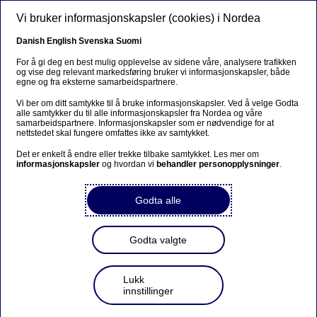
Hopp til hovedinnhold
Vi bruker informasjonskapsler (cookies) i Nordea
NO
Danish
English
Svenska
Suomi
For å gi deg en best mulig opplevelse av sidene våre, analysere trafikken
og vise deg relevant markedsføring bruker vi informasjonskapsler, både
egne og fra eksterne samarbeidspartnere.
Sorry...
Vi ber om ditt samtykke til å bruke informasjonskapsler. Ved å velge Godta
alle samtykker du til alle informasjonskapsler fra Nordea og våre
This page does not exist in your language. You will
samarbeidspartnere. Informasjonskapsler som er nødvendige for at
be taken to a related page.
nettstedet skal fungere omfattes ikke av samtykket.
Det er enkelt å endre eller trekke tilbake samtykket. Les mer om
Stay on this page
|
Continue
informasjonskapsler
og hvordan vi
behandler personopplysninger
.
Godta alle
Underviste 8500 skoleelever i
Godta valgte
personlig økonomi
Lukk
20-12-2024
innstillinger