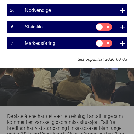
I løpet av 2024 har Nordea hatt opplæring i
personlig økonomi for over 8500 skolelever på
Nødvendige
20
ungdomsskoler og videregående skoler over hele
landet. Det er ny rekord.
Samtykke
Statistikk
6
til:
Statistikk
Samtykke
Markedsføring
7
til:
Markedsføring
Sist oppdatert 2026-08-03
De siste årene har det vært en økning i antall unge som
kommer i en vanskelig økonomisk situasjon. Tall fra
Kredinor har vist stor økning i inkassosaker blant unge