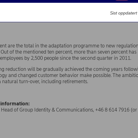
Markedsføring
Sist oppdater
 | 07-12-2012 18:45
ent are the total in the adaptation programme to new regulatio
Out of the mentioned ten percent, more than seven percent has
 employees by 2,500 people since the second quarter in 2011.
g reduction will be gradually achieved the coming years followi
ogy and changed customer behavior make possible. The ambition
a natural turn-over, including retirements.
 information:
, Head of Group Identity & Communications, +46 8 614 7916 (or