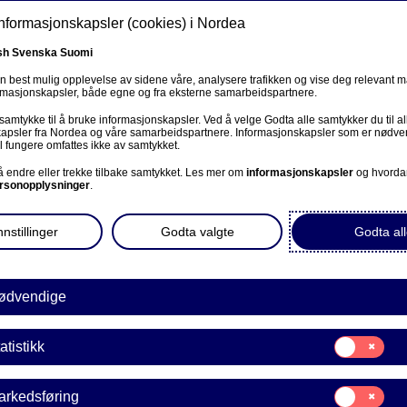
informasjonskapsler (cookies) i Nordea
sh
Svenska
Suomi
en best mulig opplevelse av sidene våre, analysere trafikken og vise deg relevant 
ormasjonskapsler, både egne og fra eksterne samarbeidspartnere.
ss
 samtykke til å bruke informasjonskapsler. Ved å velge Godta alle samtykker du til al
Om oss
Investorer
Nyheter & innsikt
Kar
apsler fra Nordea og våre samarbeidspartnere. Informasjonskapsler som er nødven
l fungere omfattes ikke av samtykket.
 å endre eller trekke tilbake samtykket. Les mer om
informasjonskapsler
og hvorda
rsonopplysninger
.
nstillinger
Godta valgte
Godta all
ødvendige
Samtykke
atistikk
til:
Statistikk
fication of quote in media
Samtykke
arkedsføring
til: