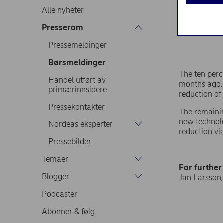
Alle nyheter
Presserom
Børsmelding
Pressemeldinger
Børsmeldinger
The ten perc
Handel utført av
months ago. 
primærinnsidere
reduction of
Pressekontakter
The remainin
new technol
Nordeas eksperter
reduction vi
Pressebilder
Temaer
For further
Blogger
Jan Larsson
Podcaster
Abonner & følg