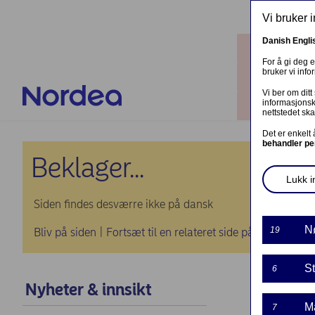
Hopp til hovedinnhold
Vi bruker 
Danish
Engli
Steder
For å gi deg 
bruker vi inf
Kontakt o
Vi ber om ditt
informasjonsk
Logg inn
nettstedet ska
Det er enkelt
behandler pe
Beklager...
Lukk in
Siden findes desværre ikke på dansk
N
19
Bliv på siden
|
Fortsæt til en relateret side på dansk
St
6
Nyheter & innsikt
Clari
M
7