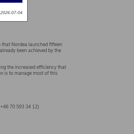
t 2026-07-04
n that Nordea launched fifteen
 already been achieved by the
ng the increased efficiency that
 is to manage most of this
 +46 70 593 34 12)