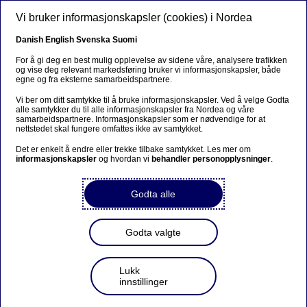
Hopp til hovedinnhold
Vi bruker informasjonskapsler (cookies) i Nordea
NO
Danish
English
Svenska
Suomi
For å gi deg en best mulig opplevelse av sidene våre, analysere trafikken
og vise deg relevant markedsføring bruker vi informasjonskapsler, både
egne og fra eksterne samarbeidspartnere.
Beklager...
Vi ber om ditt samtykke til å bruke informasjonskapsler. Ved å velge Godta
alle samtykker du til alle informasjonskapsler fra Nordea og våre
Siden findes desværre ikke på dansk
samarbeidspartnere. Informasjonskapsler som er nødvendige for at
nettstedet skal fungere omfattes ikke av samtykket.
Bliv på siden
|
Fortsæt til en relateret side på dansk
Det er enkelt å endre eller trekke tilbake samtykket. Les mer om
informasjonskapsler
og hvordan vi
behandler personopplysninger
.
Godta alle
Alle piler peker opp
Godta valgte
Pressemelding | 05-09-2018 09:00
Lukk
innstillinger
Den allerede gode veksten i norsk økonomi får