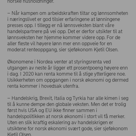
norske husholdninger.
– Når kampen om arbeidskraften tiltar og lønnsomheten
i næringslivet er god tilsier erfaringene at lønningene
presses opp. I tillegg er nå lønnsveksten blant våre
handelspartnere på vei opp. Det er derfor utsikter til at
lønnsveksten her hjemme kommer videre opp. For de
aller fleste vil høyere lønn mer enn oppveie for en
moderat renteoppgang, sier sjeføkonom Kjetil Olsen.
Økonomene i Nordea venter at styringsrenta ved
utgangen av neste år ligger ett prosentpoeng høyere enn
i dag. I 2020 kan renta komme til å stige ytterligere noe.
Usikkerheten om oppgangen i norsk økonomi og dermed
renta kommer i hovedsak utenfra.
– Handelskrig, Brexit, Italia og Tyrkia har alle kimen i seg
til å kunne dempe den globale veksten. Men det er trolig
først hvis USA og EU ikke finner sammen i
handelspolitikken at norsk økonomi i stort vil få merker.
Uten en slik kraftig eskalering av handelskrigen er
utsiktene for norsk økonomi svært gode, sier sjeføkonom
Kjetil Olsen.