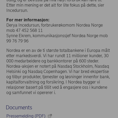
Etter min mening er det alt for lite fokus på dette, sier
Incedursun.
For mer informasjon:
Derya Incedursun, forbrukerøkomom Nordea Norge
mob 47 452 568 11
Synne Ekrem, kommunikasjonssjef Nordea Norge mob
99 76 79 96
Nordea er en av de ti største totalbankene i Europa målt
etter markedsverdi. Vi har rundt 11 millioner kunder, 30
000 medarbeidere og bankkontorer på 600 steder.
Nordea-aksjen er notert på Nasdaq Stockholm, Nasdaq
Helsinki og Nasdaq Copenhagen. Vi har bred ekspertise
og tilbyr produkter, tjenester og løsninger innenfor bank,
kapitalforvaltning og forsikring. I Nordea bygger vi
relasjoner basert på tillit ved å engasjere oss i kundene
og samfunnet vi opererer i.
Documents
Pressemelding (PDF)