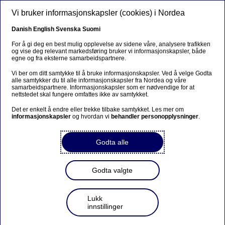
Hopp til hovedinnhold
Vi bruker informasjonskapsler (cookies) i Nordea
NO
Danish
English
Svenska
Suomi
For å gi deg en best mulig opplevelse av sidene våre, analysere trafikken
og vise deg relevant markedsføring bruker vi informasjonskapsler, både
egne og fra eksterne samarbeidspartnere.
Sorry...
Vi ber om ditt samtykke til å bruke informasjonskapsler. Ved å velge Godta
alle samtykker du til alle informasjonskapsler fra Nordea og våre
This page does not exist in your language. You will
samarbeidspartnere. Informasjonskapsler som er nødvendige for at
be taken to a related page.
nettstedet skal fungere omfattes ikke av samtykket.
Det er enkelt å endre eller trekke tilbake samtykket. Les mer om
Stay on this page
|
Continue
informasjonskapsler
og hvordan vi
behandler personopplysninger
.
Godta alle
Derya Incedursun (32) er
Godta valgte
Nordeas nye
Lukk
forbrukerøkonom
innstillinger