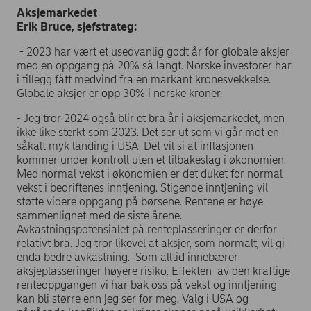
Aksjemarkedet
Erik Bruce, sjefstrateg:
- 2023 har vært et usedvanlig godt år for globale aksjer
med en oppgang på 20% så langt. Norske investorer har
i tillegg fått medvind fra en markant kronesvekkelse.
Globale aksjer er opp 30% i norske kroner.
- Jeg tror 2024 også blir et bra år i aksjemarkedet, men
ikke like sterkt som 2023. Det ser ut som vi går mot en
såkalt myk landing i USA. Det vil si at inflasjonen
kommer under kontroll uten et tilbakeslag i økonomien.
Med normal vekst i økonomien er det duket for normal
vekst i bedriftenes inntjening. Stigende inntjening vil
støtte videre oppgang på børsene. Rentene er høye
sammenlignet med de siste årene.
Avkastningspotensialet på renteplasseringer er derfor
relativt bra. Jeg tror likevel at aksjer, som normalt, vil gi
enda bedre avkastning. Som alltid innebærer
aksjeplasseringer høyere risiko. Effekten av den kraftige
renteoppgangen vi har bak oss på vekst og inntjening
kan bli større enn jeg ser for meg. Valg i USA og