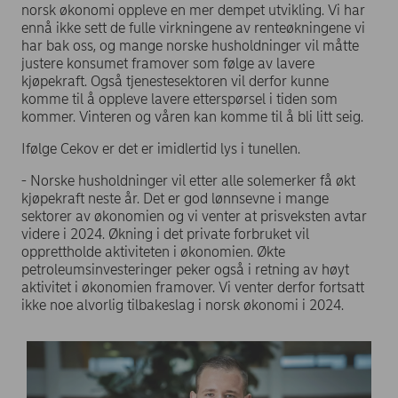
norsk økonomi oppleve en mer dempet utvikling. Vi har
ennå ikke sett de fulle virkningene av renteøkningene vi
har bak oss, og mange norske husholdninger vil måtte
justere konsumet framover som følge av lavere
kjøpekraft. Også tjenestesektoren vil derfor kunne
komme til å oppleve lavere etterspørsel i tiden som
kommer. Vinteren og våren kan komme til å bli litt seig.
Ifølge Cekov er det er imidlertid lys i tunellen.
- Norske husholdninger vil etter alle solemerker få økt
kjøpekraft neste år. Det er god lønnsevne i mange
sektorer av økonomien og vi venter at prisveksten avtar
videre i 2024. Økning i det private forbruket vil
opprettholde aktiviteten i økonomien. Økte
petroleumsinvesteringer peker også i retning av høyt
aktivitet i økonomien framover. Vi venter derfor fortsatt
ikke noe alvorlig tilbakeslag i norsk økonomi i 2024.