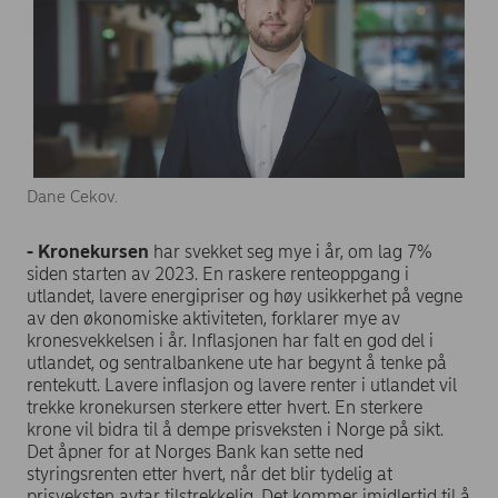
Dane Cekov.
- Kronekursen
har svekket seg mye i år, om lag 7%
siden starten av 2023. En raskere renteoppgang i
utlandet, lavere energipriser og høy usikkerhet på vegne
av den økonomiske aktiviteten, forklarer mye av
kronesvekkelsen i år. Inflasjonen har falt en god del i
utlandet, og sentralbankene ute har begynt å tenke på
rentekutt. Lavere inflasjon og lavere renter i utlandet vil
trekke kronekursen sterkere etter hvert. En sterkere
krone vil bidra til å dempe prisveksten i Norge på sikt.
Det åpner for at Norges Bank kan sette ned
styringsrenten etter hvert, når det blir tydelig at
prisveksten avtar tilstrekkelig. Det kommer imidlertid til å