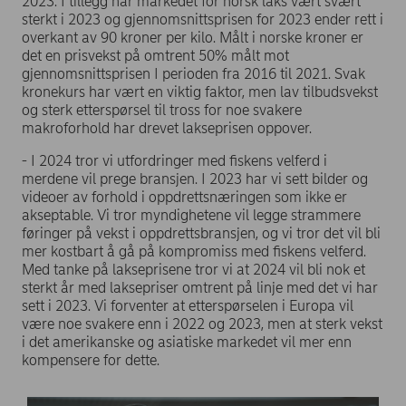
2023. I tillegg har markedet for norsk laks vært svært
sterkt i 2023 og gjennomsnittsprisen for 2023 ender rett i
overkant av 90 kroner per kilo. Målt i norske kroner er
det en prisvekst på omtrent 50% målt mot
gjennomsnittsprisen I perioden fra 2016 til 2021. Svak
kronekurs har vært en viktig faktor, men lav tilbudsvekst
og sterk etterspørsel til tross for noe svakere
makroforhold har drevet lakseprisen oppover.
- I 2024 tror vi utfordringer med fiskens velferd i
merdene vil prege bransjen. I 2023 har vi sett bilder og
videoer av forhold i oppdrettsnæringen som ikke er
akseptable. Vi tror myndighetene vil legge strammere
føringer på vekst i oppdrettsbransjen, og vi tror det vil bli
mer kostbart å gå på kompromiss med fiskens velferd.
Med tanke på lakseprisene tror vi at 2024 vil bli nok et
sterkt år med laksepriser omtrent på linje med det vi har
sett i 2023. Vi forventer at etterspørselen i Europa vil
være noe svakere enn i 2022 og 2023, men at sterk vekst
i det amerikanske og asiatiske markedet vil mer enn
kompensere for dette.