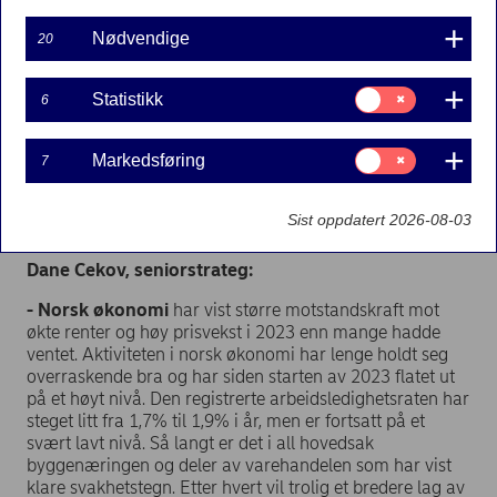
Nødvendige
20
Samtykke
Statistikk
6
til:
Statistikk
Samtykke
Markedsføring
7
2023 har vært et økonomisk tøft år for mange nordmenn, men hvordan blir
til:
Markedsføring
2024? I denne saken kan du lese hva Nordeas eksperter tenker om nettopp
dette.
Sist oppdatert 2026-08-03
Dane Cekov, seniorstrateg:
- Norsk økonomi
har vist større motstandskraft mot
økte renter og høy prisvekst i 2023 enn mange hadde
ventet. Aktiviteten i norsk økonomi har lenge holdt seg
overraskende bra og har siden starten av 2023 flatet ut
på et høyt nivå. Den registrerte arbeidsledighetsraten har
steget litt fra 1,7% til 1,9% i år, men er fortsatt på et
svært lavt nivå. Så langt er det i all hovedsak
byggenæringen og deler av varehandelen som har vist
klare svakhetstegn. Etter hvert vil trolig et bredere lag av