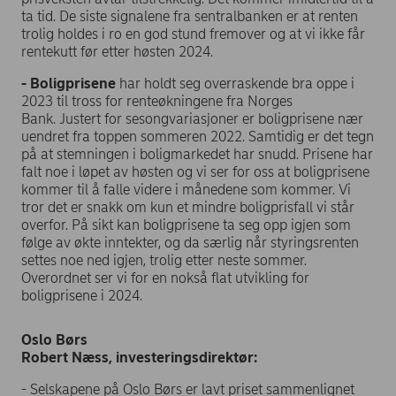
ta tid. De siste signalene fra sentralbanken er at renten
trolig holdes i ro en god stund fremover og at vi ikke får
rentekutt før etter høsten 2024.
- Boligprisene
har holdt seg overraskende bra oppe i
2023 til tross for renteøkningene fra Norges
Bank. Justert for sesongvariasjoner er boligprisene nær
uendret fra toppen sommeren 2022. Samtidig er det tegn
på at stemningen i boligmarkedet har snudd. Prisene har
falt noe i løpet av høsten og vi ser for oss at boligprisene
kommer til å falle videre i månedene som kommer. Vi
tror det er snakk om kun et mindre boligprisfall vi står
overfor. På sikt kan boligprisene ta seg opp igjen som
følge av økte inntekter, og da særlig når styringsrenten
settes noe ned igjen, trolig etter neste sommer.
Overordnet ser vi for en nokså flat utvikling for
boligprisene i 2024.
Oslo Børs
Robert Næss, investeringsdirektør:
- Selskapene på Oslo Børs er lavt priset sammenlignet