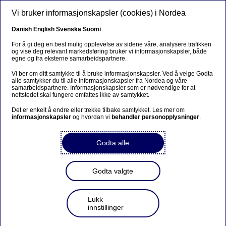
Hopp til hovedinnhold
Vi bruker informasjonskapsler (cookies) i Nordea
NO
Danish
English
Svenska
Suomi
For å gi deg en best mulig opplevelse av sidene våre, analysere trafikken
og vise deg relevant markedsføring bruker vi informasjonskapsler, både
Dette sier Nordeas eksperter
egne og fra eksterne samarbeidspartnere.
om 2024
Vi ber om ditt samtykke til å bruke informasjonskapsler. Ved å velge Godta
alle samtykker du til alle informasjonskapsler fra Nordea og våre
samarbeidspartnere. Informasjonskapsler som er nødvendige for at
nettstedet skal fungere omfattes ikke av samtykket.
18-12-2023
Det er enkelt å endre eller trekke tilbake samtykket. Les mer om
informasjonskapsler
og hvordan vi
behandler personopplysninger
.
Det er utsikter til høyere lønnsvekst og et jojo-år i
boligmarkedet. Samtidig må nordmenn belage
seg på at fortsatt økte priser på varer vil kjennes
Godta alle
på lommeboka langt inn i 2024.
Godta valgte
Lukk
innstillinger