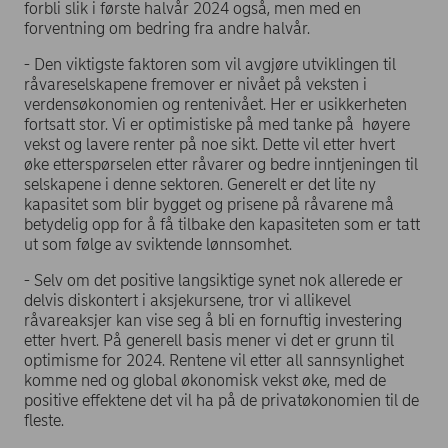
forbli slik i første halvår 2024 også, men med en
forventning om bedring fra andre halvår.
- Den viktigste faktoren som vil avgjøre utviklingen til
råvareselskapene fremover er nivået på veksten i
verdensøkonomien og rentenivået. Her er usikkerheten
fortsatt stor. Vi er optimistiske på med tanke på høyere
vekst og lavere renter på noe sikt. Dette vil etter hvert
øke etterspørselen etter råvarer og bedre inntjeningen til
selskapene i denne sektoren. Generelt er det lite ny
kapasitet som blir bygget og prisene på råvarene må
betydelig opp for å få tilbake den kapasiteten som er tatt
ut som følge av sviktende lønnsomhet.
- Selv om det positive langsiktige synet nok allerede er
delvis diskontert i aksjekursene, tror vi allikevel
råvareaksjer kan vise seg å bli en fornuftig investering
etter hvert. På generell basis mener vi det er grunn til
optimisme for 2024. Rentene vil etter all sannsynlighet
komme ned og global økonomisk vekst øke, med de
positive effektene det vil ha på de privatøkonomien til de
fleste.