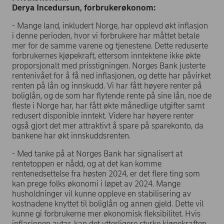
Derya Incedursun, forbrukerøkonom:
- Mange land, inkludert Norge, har opplevd økt inflasjon
i denne perioden, hvor vi forbrukere har måttet betale
mer for de samme varene og tjenestene. Dette reduserte
forbrukernes kjøpekraft, ettersom inntektene ikke økte
proporsjonalt med prisstigningen. Norges Bank justerte
rentenivået for å få ned inflasjonen, og dette har påvirket
renten på lån og innskudd. Vi har fått høyere renter på
boliglån, og de som har flytende rente på sine lån, noe de
fleste i Norge har, har fått økte månedlige utgifter samt
redusert disponible inntekt. Videre har høyere renter
også gjort det mer attraktivt å spare på sparekonto, da
bankene har økt innskuddsrenten.
- Med tanke på at Norges Bank har signalisert at
rentetoppen er nådd, og at det kan komme
rentenedsettelse fra høsten 2024, er det flere ting som
kan prege folks økonomi i løpet av 2024. Mange
husholdninger vil kunne oppleve en stabilisering av
kostnadene knyttet til boliglån og annen gjeld. Dette vil
kunne gi forbrukerne mer økonomisk fleksibilitet. Hvis
inflasjonen avtar, kan det ytterligere styrke kjøpekraften