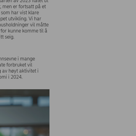
arten av 2023 flatet ut
, men er fortsatt på et
 som har vist klare
et utvikling. Vi har
husholdninger vil måtte
rfor kunne komme til å
t seig.
lønnsevne i mange
te forbruket vil
av høyt aktivitet i
nomi i 2024.