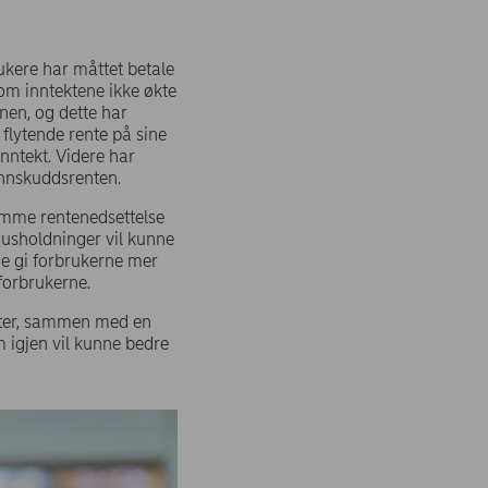
rukere har måttet betale
om inntektene ikke økte
nen, og dette har
 flytende rente på sine
inntekt. Videre har
 innskuddsrenten.
omme rentenedsettelse
husholdninger vil kunne
nne gi forbrukerne mer
l forbrukerne.
nter, sammen med en
m igjen vil kunne bedre