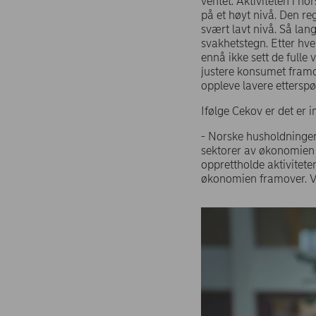
ventet. Aktiviteten i n
på et høyt nivå. Den reg
svært lavt nivå. Så lan
svakhetstegn. Etter hve
ennå ikke sett de fulle
justere konsumet framo
oppleve lavere etterspø
Ifølge Cekov er det er im
- Norske husholdninger 
sektorer av økonomien o
opprettholde aktivitete
økonomien framover. Vi 