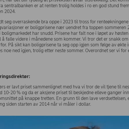
fra sentralbanken er at renten trolig holdes i ro en god stund frem
ten 2024.
dt seg overraskende bra oppe i 2023 til tross for renteøkningene
ngvariasjoner er boligprisene nær uendret fra toppen sommeren 
 boligmarkedet har snudd. Prisene har falt noe i løpet av høsten o
l å falle videre i månedene som kommer. Vi tror det er snakk om
erfor. På sikt kan boligprisene ta seg opp igjen som følge av økte 
s noe ned igjen, trolig etter neste sommer. Overordnet ser vi for 
.
ringsdirektør:
s er lavt priset sammenlignet med hva vi tror de vil tjene til nest
d 10-20 % og da er aksjene priset til beskjedne elleve ganger inn
snittet på knappe tretten. En grunn til den lave verdsettelsen, 
ing siden starten av 2014 når vi måler i dollar.