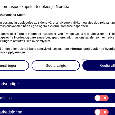
informasjonskapsler (cookies) i Nordea
sh
Svenska
Suomi
en best mulig opplevelse av sidene våre, analysere trafikken og vise deg relevant 
ormasjonskapsler, både egne og fra eksterne samarbeidspartnere.
ss
 samtykke til å bruke informasjonskapsler. Ved å velge Godta alle samtykker du til al
Om oss
Investorer
Nyheter & innsikt
Kar
apsler fra Nordea og våre samarbeidspartnere. Informasjonskapsler som er nødven
l fungere omfattes ikke av samtykket.
 å endre eller trekke tilbake samtykket. Les mer om
informasjonskapsler
og hvorda
rsonopplysninger
.
nstillinger
Godta valgte
Godta all
ødvendige
Samtykke
atistikk
til:
Statistikk
Samtykke
arkedsføring
til: