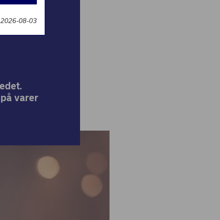
r om
t 2026-08-03
kedet.
 på varer