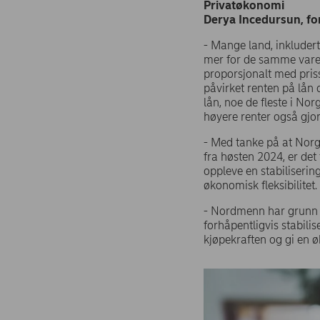
Privatøkonomi
Derya Incedursun, f
- Mange land, inkludert
mer for de samme varen
proporsjonalt med priss
påvirket renten på lån 
lån, noe de fleste i Nor
høyere renter også gjo
- Med tanke på at Norg
fra høsten 2024, er det
oppleve en stabiliserin
økonomisk fleksibilitet.
- Nordmenn har grunn t
forhåpentligvis stabili
kjøpekraften og gi en ø