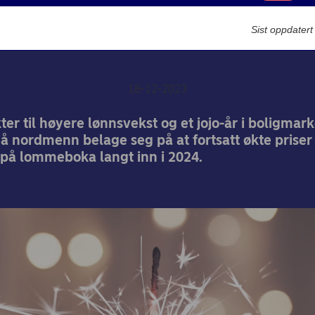
te sier Nordeas eksperte
Markedsføring
Sist oppdater
2024
18-12-2023
kter til høyere lønnsvekst og et jojo-år i boligmar
å nordmenn belage seg på at fortsatt økte priser
 på lommeboka langt inn i 2024.