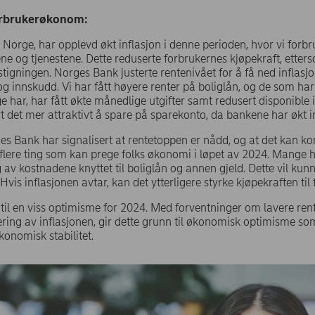
orbrukerøkonom:
 Norge, har opplevd økt inflasjon i denne perioden, hvor vi forb
e og tjenestene. Dette reduserte forbrukernes kjøpekraft, etters
tigningen. Norges Bank justerte rentenivået for å få ned inflasjo
og innskudd. Vi har fått høyere renter på boliglån, og de som har
ge har, har fått økte månedlige utgifter samt redusert disponible 
rt det mer attraktivt å spare på sparekonto, da bankene har økt
es Bank har signalisert at rentetoppen er nådd, og at det kan k
 flere ting som kan prege folks økonomi i løpet av 2024. Mange 
g av kostnadene knyttet til boliglån og annen gjeld. Dette vil ku
 Hvis inflasjonen avtar, kan det ytterligere styrke kjøpekraften ti
il en viss optimisme for 2024. Med forventninger om lavere re
sering av inflasjonen, gir dette grunn til økonomisk optimisme so
konomisk stabilitet.