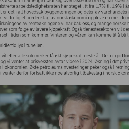
orsk økonomi har lenge holdt seg overraskende bra og har siden st
istrerte arbeidsledighetsraten har steget litt fra 1,7% til 1,9% i år
gt er det i all hovedsak byggenæringen og deler av varehandelen
rt vil trolig et bredere lag av norsk økonomi oppleve en mer demp
 virkningene av renteøkningene vi har bak oss, og mange norske 
ver som følge av lavere kjøpekraft. Også tjenestesektoren vil de
rsel i tiden som kommer. Vinteren og våren kan komme til å bli lit
idlertid lys i tunellen.
vil etter alle solemerker få økt kjøpekraft neste år. Det er god 
g vi venter at prisveksten avtar videre i 2024. Økning i det priva
n i økonomien. Økte petroleumsinvesteringer peker også i retning 
venter derfor fortsatt ikke noe alvorlig tilbakeslag i norsk øko