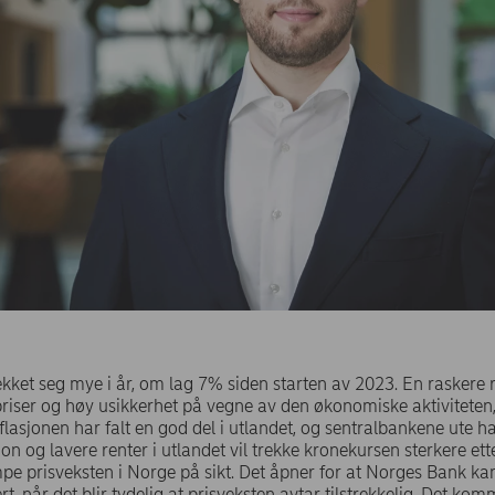
kket seg mye i år, om lag 7% siden starten av 2023. En raskere
priser og høy usikkerhet på vegne av den økonomiske aktiviteten
nflasjonen har falt en god del i utlandet, og sentralbankene ute h
jon og lavere renter i utlandet vil trekke kronekursen sterkere ett
empe prisveksten i Norge på sikt. Det åpner for at Norges Bank ka
t, når det blir tydelig at prisveksten avtar tilstrekkelig. Det komm