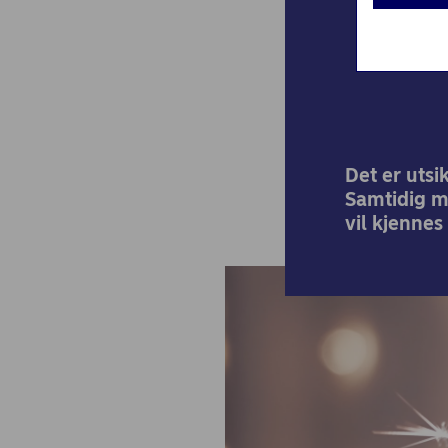
Det
Det er utsi
Samtidig m
vil kjennes