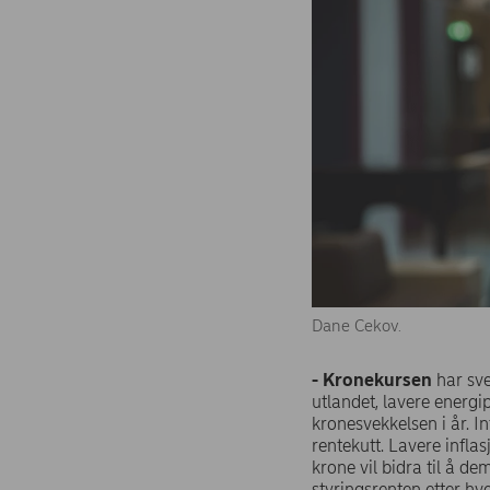
Dane Cekov.
- Kronekursen
har sve
utlandet, lavere energi
kronesvekkelsen i år. I
rentekutt. Lavere inflas
krone vil bidra til å d
styringsrenten etter hver