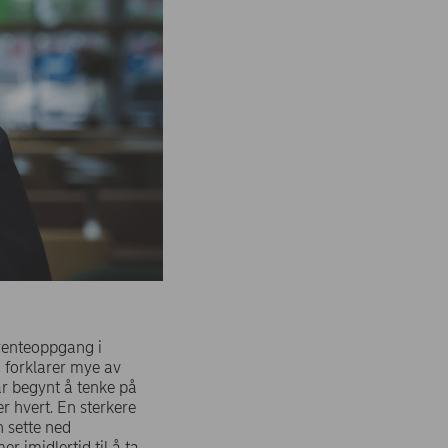
 renteoppgang i
, forklarer mye av
ar begynt å tenke på
er hvert. En sterkere
n sette ned
er imidlertid til å ta