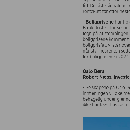
tid. De siste signalene 
rentekutt før etter høs
- Boligprisene
har hol
Bank. Justert for seso
tegn på at stemningen i
boligprisene kommer ti
boligprisfall vi står ov
når styringsrenten sette
for boligprisene i 2024
Oslo Børs
Robert Næss, investe
- Selskapene på Oslo Bør
inntjeningen vil øke me
behagelig under gjennom
ikke har levert avkastn