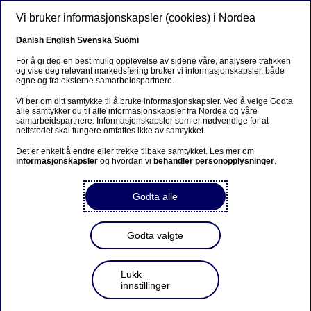
Hopp til hovedinnhold
Vi bruker informasjonskapsler (cookies) i Nordea
NO
Danish
English
Svenska
Suomi
For å gi deg en best mulig opplevelse av sidene våre, analysere trafikken
og vise deg relevant markedsføring bruker vi informasjonskapsler, både
egne og fra eksterne samarbeidspartnere.
Anteeksi...
Vi ber om ditt samtykke til å bruke informasjonskapsler. Ved å velge Godta
alle samtykker du til alle informasjonskapsler fra Nordea og våre
Sivua ei ole saatavilla suomeksi
samarbeidspartnere. Informasjonskapsler som er nødvendige for at
nettstedet skal fungere omfattes ikke av samtykket.
Pysy sivulla
|
Siirry aiheeseen liittyvälle
Det er enkelt å endre eller trekke tilbake samtykket. Les mer om
informasjonskapsler
suomenkieliselle sivulle
og hvordan vi
behandler personopplysninger
.
Godta alle
Privatøkonomi
Godta valgte
Få mest ut av feriepengene og
Lukk
innstillinger
skattepengene dine