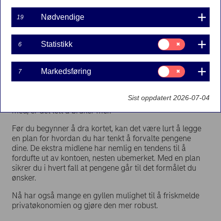
11-06-2021
Nødvendige
19
Samtykke
Statistikk
6
til:
Sommeren er rett rundt hjørnet, og mange er
Statistikk
allerede i full gang med planleggingen.
Samtykke
Markedsføring
7
til:
Feriepengene og skattepengene har kommet, eller
Markedsføring
kommer snart, inn på konto, noe som betyr en god del
Sist oppdatert 2026-07-04
ekstra penger for mange. Når vi har litt ekstra å rutte
med, er det lett å bruker mer.
Før du begynner å dra kortet, kan det være lurt å legge
en plan for hvordan du har tenkt å forvalte pengene
dine. De ekstra midlene har nemlig en tendens til å
fordufte ut av kontoen, nesten ubemerket. Med en plan
sikrer du i hvert fall at pengene går til det formålet du
ønsker.
Nå har også mange en gyllen mulighet til å friskmelde
privatøkonomien og gjøre den mer robust.