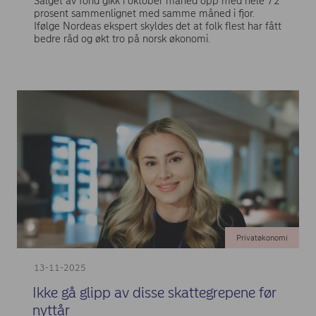
Salget av fond gikk i oktober måned opp med hele 72
prosent sammenlignet med samme måned i fjor.
Ifølge Nordeas ekspert skyldes det at folk flest har fått
bedre råd og økt tro på norsk økonomi.
Privatøkonomi
13-11-2025
Ikke gå glipp av disse skattegrepene før
nyttår