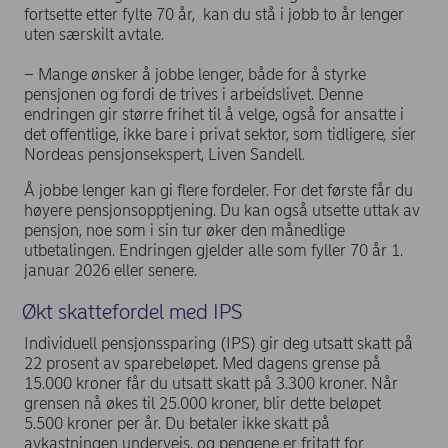
fortsette etter fylte 70 år, kan du stå i jobb to år lenger
uten særskilt avtale.
– Mange ønsker å jobbe lenger, både for å styrke
pensjonen og fordi de trives i arbeidslivet. Denne
endringen gir større frihet til å velge, også for ansatte i
det offentlige, ikke bare i privat sektor, som tidligere
, s
ier
Nordeas pensjonsekspert, Liven Sandell.
Å jobbe lenger kan gi flere fordeler. For det første får du
høyere pensjonsopptjening. Du kan også utsette uttak av
pensjon, noe som i sin tur øker den månedlige
utbetalingen. Endringen gjelder alle som fyller 70 år 1.
januar 2026 eller senere.
Økt skattefordel med IPS
Individuell pensjonssparing (IPS) gir deg utsatt skatt på
22 prosent av sparebeløpet. Med dagens grense på
15.000 kroner får du utsatt skatt på 3.300 kroner. Når
grensen nå økes til 25.000 kroner, blir dette beløpet
5.500 kroner per år. Du betaler ikke skatt på
avkastningen underveis, og pengene er fritatt for