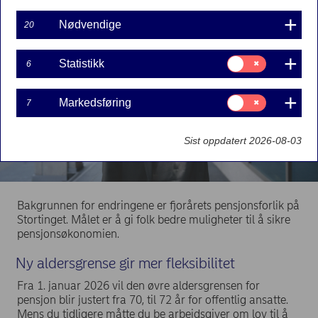
Nødvendige
20
Samtykke
Statistikk
6
til:
Statistikk
Samtykke
Markedsføring
7
til:
Markedsføring
Sist oppdatert 2026-08-03
Bakgrunnen for endringene er fjorårets pensjonsforlik på
Stortinget. Målet er å gi folk bedre muligheter til å sikre
pensjonsøkonomien.
Ny aldersgrense gir mer fleksibilitet
Fra 1. januar 2026 vil den øvre aldersgrensen for
pensjon blir justert fra 70, til 72 år for offentlig ansatte.
Mens du tidligere måtte du be arbeidsgiver om lov til å