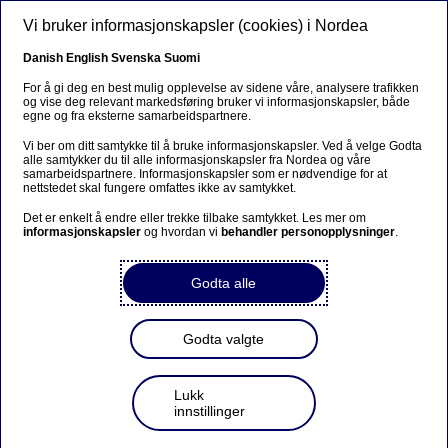
Hopp til hovedinnhold
Vi bruker informasjonskapsler (cookies) i Nordea
NO
Danish
English
Svenska
Suomi
For å gi deg en best mulig opplevelse av sidene våre, analysere trafikken
og vise deg relevant markedsføring bruker vi informasjonskapsler, både
egne og fra eksterne samarbeidspartnere.
Pensjon
Vi ber om ditt samtykke til å bruke informasjonskapsler. Ved å velge Godta
alle samtykker du til alle informasjonskapsler fra Nordea og våre
Pensjonsalderen justeres og
samarbeidspartnere. Informasjonskapsler som er nødvendige for at
nettstedet skal fungere omfattes ikke av samtykket.
IPS-grensen økes: Hva betyr
Det er enkelt å endre eller trekke tilbake samtykket. Les mer om
det for deg?
informasjonskapsler
og hvordan vi
behandler personopplysninger
.
Godta alle
11-12-2025
Fra nyttår får du større mulighet til å spare til
Godta valgte
pensjon med skattefordel, og du kan stå lenger i
jobb i offentlig sektor. Endringene gjelder de
fleste av oss og kan få stor betydning for
Lukk
økonomien som pensjonist.
innstillinger