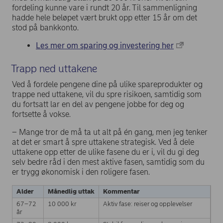
fordeling kunne vare i rundt 20 år. Til sammenligning
hadde hele beløpet vært brukt opp etter 15 år om det
stod på bankkonto.
Les mer om sparing og investering her
Trapp ned uttakene
Ved å fordele pengene dine på ulike spareprodukter og
trappe ned uttakene, vil du spre risikoen, samtidig som
du fortsatt lar en del av pengene jobbe for deg og
fortsette å vokse.
– Mange tror de må ta ut alt på én gang, men jeg tenker
at det er smart å spre uttakene strategisk. Ved å dele
uttakene opp etter de ulike fasene du er i, vil du gi deg
selv bedre råd i den mest aktive fasen, samtidig som du
er trygg økonomisk i den roligere fasen.
Alder
Månedlig uttak
Kommentar
67–72
10 000 kr
Aktiv fase: reiser og opplevelser
år