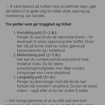
– Å være bevisst på hvilken fase du befinner deg i, gjør
det lettere å ta gode valg for både uttak, sparing og
investering, sier Sandell.
Tre potter som gir trygghet og frihet
Kortsiktig pott (1–2 år):
Penger du skal bruke de nærmeste årene – for
eksempel til reiser, oppussing eller buffer. Disse
bør stå på konto med lav risiko, gjerne på
høyrentekonto og i rentefond.
Mellomlang pott (2–5 år):
Her kan du vurdere kombinasjonsfond med
moderat risiko. Du får bedre
avkastningsmuligheter, men tåler mindre
svingninger enn i rene aksjefond.
Langsiktig pott (5+ år):
Penger du ikke trenger med det første, kan
fortsatt stå investert i aksjefond. Da kan de vokse
videre – også etter at du har sluttet å jobbe.
– Det mange glemmer, er at du ofte skal leve som