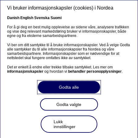
Hopp til hovedinnhold
Vi bruker informasjonskapsler (cookies) i Nordea
NO
Danish
English
Svenska
Suomi
For å gi deg en best mulig opplevelse av sidene våre, analysere trafikken
og vise deg relevant markedsføring bruker vi informasjonskapsler, både
egne og fra eksterne samarbeidspartnere.
Sorry...
Vi ber om ditt samtykke til å bruke informasjonskapsler. Ved å velge Godta
alle samtykker du til alle informasjonskapsler fra Nordea og våre
This page does not exist in your language. You will
samarbeidspartnere. Informasjonskapsler som er nødvendige for at
be taken to a related page.
nettstedet skal fungere omfattes ikke av samtykket.
Det er enkelt å endre eller trekke tilbake samtykket. Les mer om
Stay on this page
|
Continue
informasjonskapsler
og hvordan vi
behandler personopplysninger
.
Godta alle
Pensjon
Godta valgte
Slik får du pensjonspengene til
Lukk
å vare og vokse etter at du har
innstillinger
gått av med pensjon