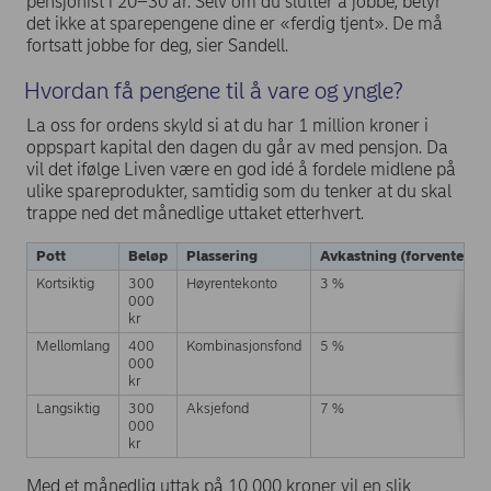
pensjonist i 20–30 år. Selv om du slutter å jobbe, betyr
det ikke at sparepengene dine er «ferdig tjent». De må
fortsatt jobbe for deg, sier Sandell.
Hvordan få pengene til å vare og yngle?
La oss for ordens skyld si at du har 1 million kroner i
oppspart kapital den dagen du går av med pensjon. Da
vil det ifølge Liven være en god idé å fordele midlene på
ulike spareprodukter, samtidig som du tenker at du skal
trappe ned det månedlige uttaket etterhvert.
Pott
Beløp
Plassering
Avkastning (forventet)
Kortsiktig
300
Høyrentekonto
3 %
000
kr
Mellomlang
400
Kombinasjonsfond
5 %
000
kr
Langsiktig
300
Aksjefond
7 %
000
kr
Med et månedlig uttak på 10 000 kroner vil en slik