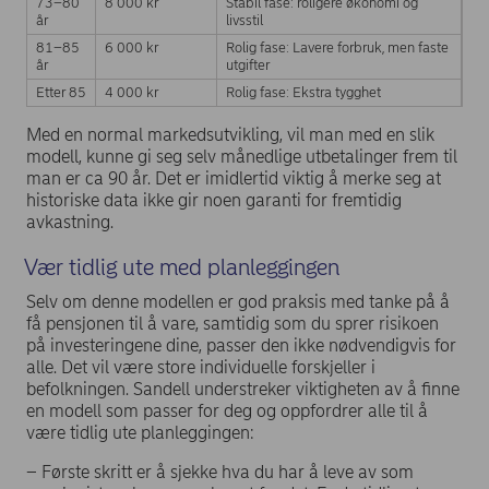
73–80
8 000 kr
Stabil fase: roligere økonomi og
år
livsstil
81–85
6 000 kr
Rolig fase: Lavere forbruk, men faste
år
utgifter
Etter 85
4 000 kr
Rolig fase: Ekstra tygghet
Med en normal markedsutvikling, vil man med en slik
modell, kunne gi seg selv månedlige utbetalinger frem til
man er ca 90 år. Det er imidlertid viktig å merke seg at
historiske data ikke gir noen garanti for fremtidig
avkastning.
Vær tidlig ute med planleggingen
Selv om denne modellen er god praksis med tanke på å
få pensjonen til å vare, samtidig som du sprer risikoen
på investeringene dine, passer den ikke nødvendigvis for
alle. Det vil være store individuelle forskjeller i
befolkningen. Sandell understreker viktigheten av å finne
en modell som passer for deg og oppfordrer alle til å
være tidlig ute planleggingen:
– Første skritt er å sjekke hva du har å leve av som