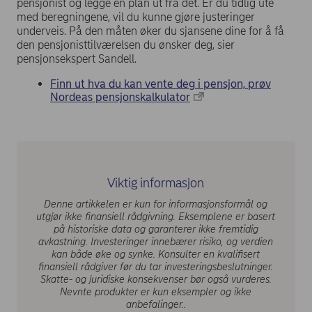
pensjonist og legge en plan ut fra det. Er du tidlig ute
med beregningene, vil du kunne gjøre justeringer
underveis. På den måten øker du sjansene dine for å få
den pensjonisttilværelsen du ønsker deg, sier
pensjonsekspert Sandell.
Finn ut hva du kan vente deg i pensjon, prøv
Nordeas pensjonskalkulator
Viktig informasjon
Denne artikkelen er kun for informasjonsformål og
utgjør ikke finansiell rådgivning. Eksemplene er basert
på historiske data og garanterer ikke fremtidig
avkastning. Investeringer innebærer risiko, og verdien
kan både øke og synke. Konsulter en kvalifisert
finansiell rådgiver før du tar investeringsbeslutninger.
Skatte- og juridiske konsekvenser bør også vurderes.
Nevnte produkter er kun eksempler og ikke
anbefalinger..