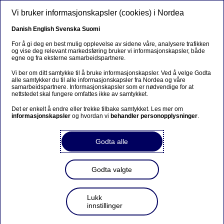
Hopp til hovedinnhold
Vi bruker informasjonskapsler (cookies) i Nordea
NO
Danish
English
Svenska
Suomi
For å gi deg en best mulig opplevelse av sidene våre, analysere trafikken
og vise deg relevant markedsføring bruker vi informasjonskapsler, både
egne og fra eksterne samarbeidspartnere.
Anteeksi...
Vi ber om ditt samtykke til å bruke informasjonskapsler. Ved å velge Godta
alle samtykker du til alle informasjonskapsler fra Nordea og våre
Sivua ei ole saatavilla suomeksi
samarbeidspartnere. Informasjonskapsler som er nødvendige for at
nettstedet skal fungere omfattes ikke av samtykket.
Pysy sivulla
|
Siirry aiheeseen liittyvälle
Det er enkelt å endre eller trekke tilbake samtykket. Les mer om
informasjonskapsler
suomenkieliselle sivulle
og hvordan vi
behandler personopplysninger
.
Godta alle
Godta valgte
Nordea presenterer resultat
for 2. kvartal 2014 torsdag
Lukk
17. juli 2014
innstillinger