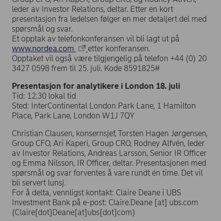
leder av Investor Relations, deltar. Etter en kort
presentasjon fra ledelsen følger en mer detaljert del med
spørsmål og svar.
Et opptak av telefonkonferansen vil bli lagt ut på
www.nordea.com
etter konferansen.
Opptaket vil også være tilgjengelig på telefon +44 (0) 20
3427 0598 frem til 25. juli. Kode 8591825#
Presentasjon for analytikere i London 18. juli
Tid: 12.30 lokal tid
Sted: InterContinental London Park Lane, 1 Hamilton
Place, Park Lane, London W1J 7QY
Christian Clausen, konsernsjef, Torsten Hagen Jørgensen,
Group CFO, Ari Kaperi, Group CRO, Rodney Alfvén, leder
av Investor Relations, Andreas Larsson, Senior IR Officer
og Emma Nilsson, IR Officer, deltar. Presentasjonen med
spørsmål og svar forventes å vare rundt én time. Det vil
bli servert lunsj.
For å delta, vennligst kontakt: Claire Deane i UBS
Investment Bank på e-post:
Claire.Deane
[at]
ubs.com
(Claire[dot]Deane[at]ubs[dot]com)