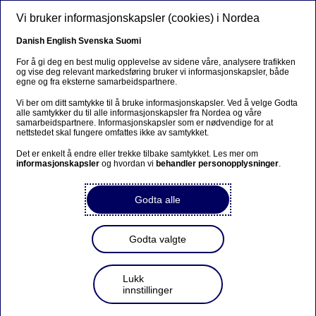
Hopp til hovedinnhold
Vi bruker informasjonskapsler (cookies) i Nordea
NO
Danish
English
Svenska
Suomi
For å gi deg en best mulig opplevelse av sidene våre, analysere trafikken
og vise deg relevant markedsføring bruker vi informasjonskapsler, både
egne og fra eksterne samarbeidspartnere.
Ursäkta...
Vi ber om ditt samtykke til å bruke informasjonskapsler. Ved å velge Godta
alle samtykker du til alle informasjonskapsler fra Nordea og våre
Den här sidan finns tyvärr inte på svenska.
samarbeidspartnere. Informasjonskapsler som er nødvendige for at
nettstedet skal fungere omfattes ikke av samtykket.
Stanna kvar på sidan
|
Gå till en relaterad sida på
Det er enkelt å endre eller trekke tilbake samtykket. Les mer om
informasjonskapsler
svenska
og hvordan vi
behandler personopplysninger
.
Godta alle
Godta valgte
Nordea publiserer
kommentar om
Lukk
flytteprosessen
innstillinger