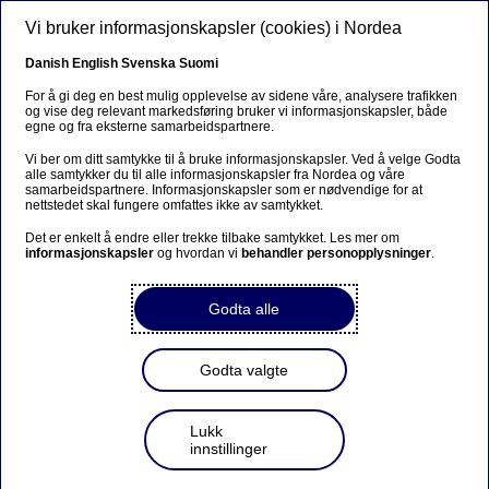
Hopp til hovedinnhold
Vi bruker informasjonskapsler (cookies) i Nordea
NO
Danish
English
Svenska
Suomi
For å gi deg en best mulig opplevelse av sidene våre, analysere trafikken
og vise deg relevant markedsføring bruker vi informasjonskapsler, både
egne og fra eksterne samarbeidspartnere.
Beklager...
Vi ber om ditt samtykke til å bruke informasjonskapsler. Ved å velge Godta
alle samtykker du til alle informasjonskapsler fra Nordea og våre
Siden findes desværre ikke på dansk
samarbeidspartnere. Informasjonskapsler som er nødvendige for at
nettstedet skal fungere omfattes ikke av samtykket.
Bliv på siden
|
Fortsæt til en relateret side på dansk
Det er enkelt å endre eller trekke tilbake samtykket. Les mer om
informasjonskapsler
og hvordan vi
behandler personopplysninger
.
Godta alle
Godta valgte
Lukk
innstillinger