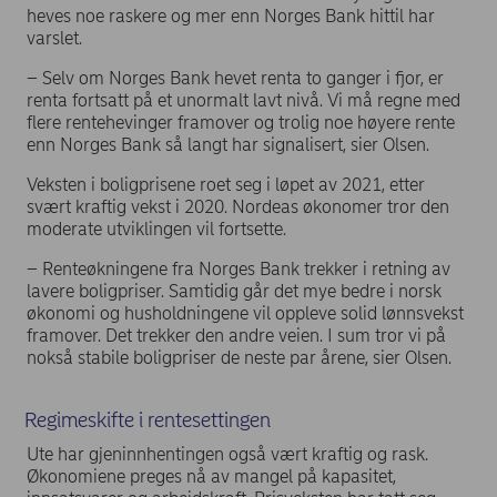
heves noe raskere og mer enn Norges Bank hittil har
varslet.
– Selv om Norges Bank hevet renta to ganger i fjor, er
renta fortsatt på et unormalt lavt nivå. Vi må regne med
flere rentehevinger framover og trolig noe høyere rente
enn Norges Bank så langt har signalisert, sier Olsen.
Veksten i boligprisene roet seg i løpet av 2021, etter
svært kraftig vekst i 2020. Nordeas økonomer tror den
moderate utviklingen vil fortsette.
– Renteøkningene fra Norges Bank trekker i retning av
lavere boligpriser. Samtidig går det mye bedre i norsk
økonomi og husholdningene vil oppleve solid lønnsvekst
framover. Det trekker den andre veien. I sum tror vi på
nokså stabile boligpriser de neste par årene, sier Olsen.
Regimeskifte i rentesettingen
Ute har gjeninnhentingen også vært kraftig og rask.
Økonomiene preges nå av mangel på kapasitet,