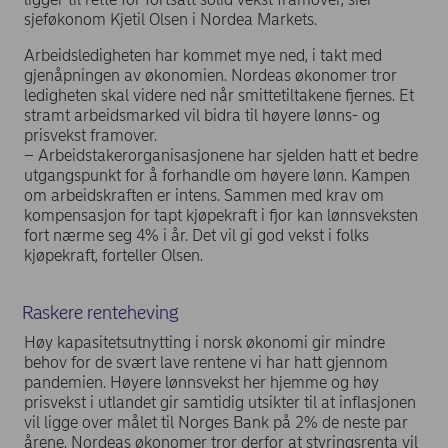
sjeføkonom Kjetil Olsen i Nordea Markets.
Arbeidsledigheten har kommet mye ned, i takt med
gjenåpningen av økonomien. Nordeas økonomer tror
ledigheten skal videre ned når smittetiltakene fjernes. Et
stramt arbeidsmarked vil bidra til høyere lønns- og
prisvekst framover.
– Arbeidstakerorganisasjonene har sjelden hatt et bedre
utgangspunkt for å forhandle om høyere lønn. Kampen
om arbeidskraften er intens. Sammen med krav om
kompensasjon for tapt kjøpekraft i fjor kan lønnsveksten
fort nærme seg 4% i år. Det vil gi god vekst i folks
kjøpekraft, forteller Olsen.
Raskere renteheving
Høy kapasitetsutnytting i norsk økonomi gir mindre
behov for de svært lave rentene vi har hatt gjennom
pandemien. Høyere lønnsvekst her hjemme og høy
prisvekst i utlandet gir samtidig utsikter til at inflasjonen
vil ligge over målet til Norges Bank på 2% de neste par
årene. Nordeas økonomer tror derfor at styringsrenta vil