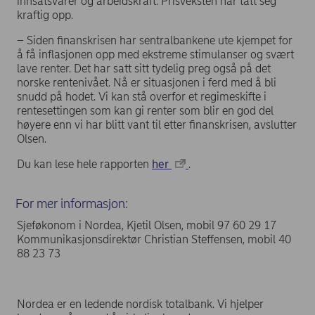
innsatsvarer og arbeidskraft. Prisveksten har tatt seg
kraftig opp.
– Siden finanskrisen har sentralbankene ute kjempet for
å få inflasjonen opp med ekstreme stimulanser og svært
lave renter. Det har satt sitt tydelig preg også på det
norske rentenivået. Nå er situasjonen i ferd med å bli
snudd på hodet. Vi kan stå overfor et regimeskifte i
rentesettingen som kan gi renter som blir en god del
høyere enn vi har blitt vant til etter finanskrisen, avslutter
Olsen.
Du kan lese hele rapporten
her
.
For mer informasjon:
Sjeføkonom i Nordea, Kjetil Olsen, mobil 97 60 29 17
Kommunikasjonsdirektør Christian Steffensen, mobil 40
88 23 73
Nordea er en ledende nordisk totalbank. Vi hjelper