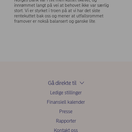
Norges Bank var i tvil men kuttet likevel, og
innrømmet langt på vei at behovet ikke var særlig
stort. Vi er styrket i troen på at vi har det siste
rentekuttet bak oss og mener at utfallsrommet
framover er nokså balansert og ganske lite.
Gå direkte til
Ledige stillinger
Finansiell kalender
Presse
Rapporter
Kontakt oss