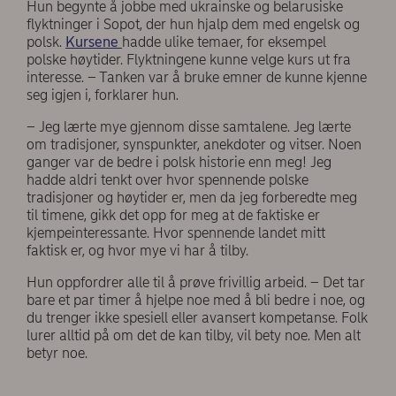
Hun begynte å jobbe med ukrainske og belarusiske
flyktninger i Sopot, der hun hjalp dem med engelsk og
polsk.
Kursene
hadde ulike temaer, for eksempel
polske høytider. Flyktningene kunne velge kurs ut fra
interesse. – Tanken var å bruke emner de kunne kjenne
seg igjen i, forklarer hun.
– Jeg lærte mye gjennom disse samtalene. Jeg lærte
om tradisjoner, synspunkter, anekdoter og vitser. Noen
ganger var de bedre i polsk historie enn meg! Jeg
hadde aldri tenkt over hvor spennende polske
tradisjoner og høytider er, men da jeg forberedte meg
til timene, gikk det opp for meg at de faktiske er
kjempeinteressante. Hvor spennende landet mitt
faktisk er, og hvor mye vi har å tilby.
Hun oppfordrer alle til å prøve frivillig arbeid. – Det tar
bare et par timer å hjelpe noe med å bli bedre i noe, og
du trenger ikke spesiell eller avansert kompetanse. Folk
lurer alltid på om det de kan tilby, vil bety noe. Men alt
betyr noe.