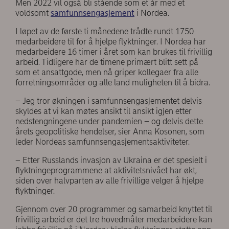
Men 2022 vil også bli stående som et år med et
voldsomt
samfunnsengasjement
i Nordea.
I løpet av de første ti månedene trådte rundt 1750
medarbeidere til for å hjelpe flyktninger. I Nordea har
medarbeidere 16 timer i året som kan brukes til frivillig
arbeid. Tidligere har de timene primært blitt sett på
som et ansattgode, men nå griper kollegaer fra alle
forretningsområder og alle land muligheten til å bidra.
– Jeg tror økningen i samfunnsengasjementet delvis
skyldes at vi kan møtes ansikt til ansikt igjen etter
nedstengningene under pandemien – og delvis dette
årets geopolitiske hendelser, sier Anna Kosonen, som
leder Nordeas samfunnsengasjementsaktiviteter.
– Etter Russlands invasjon av Ukraina er det spesielt i
flyktningeprogrammene at aktivitetsnivået har økt,
siden over halvparten av alle frivillige velger å hjelpe
flyktninger.
Gjennom over 20 programmer og samarbeid knyttet til
frivillig arbeid er det tre hovedmåter medarbeidere kan