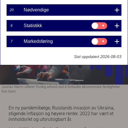
hjelpe mye.
Nødvendige
20
Samtykke
Statistikk
6
til:
Statistikk
Samtykke
Markedsføring
7
til:
Markedsføring
Sist oppdatert 2026-08-03
Joonas Niemi utfører frivillig arbeid ved å forbedre økonomiske ferdigheter
hos barn.
En ny pandemibølge, Russlands invasjon av Ukraina,
stigende inflasjon og høyere renter. 2022 har vært et
innholdsrikt og uforutsigbart år.