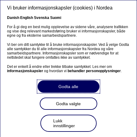
Hopp til hovedinnhold
Vi bruker informasjonskapsler (cookies) i Nordea
NO
Danish
English
Svenska
Suomi
For å gi deg en best mulig opplevelse av sidene våre, analysere trafikken
og vise deg relevant markedsføring bruker vi informasjonskapsler, både
egne og fra eksterne samarbeidspartnere.
Innsikt
Vi ber om ditt samtykke til å bruke informasjonskapsler. Ved å velge Godta
alle samtykker du til alle informasjonskapsler fra Nordea og våre
«Litt hjelp kan hjelpe mye» –
samarbeidspartnere. Informasjonskapsler som er nødvendige for at
nettstedet skal fungere omfattes ikke av samtykket.
Nordea-medarbeideres
Det er enkelt å endre eller trekke tilbake samtykket. Les mer om
frivillige innsats i 2022
informasjonskapsler
og hvordan vi
behandler personopplysninger
.
Godta alle
05-12-2022
Stadig flere medarbeidere i Nordea velger å bidra
Godta valgte
gjennom frivillig arbeid. I 2022 deltok over 1750
kollegaer i et av Nordeas programmer for
samfunnsengasjement, der over halvparten valgte
Lukk
å hjelpe flyktninger. De som var med, sier at
innstillinger
arbeidet er givende – og at selv litt hjelp kan