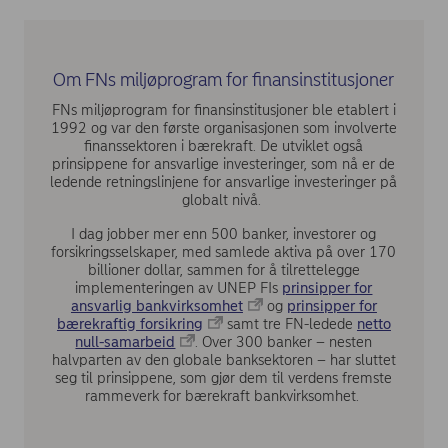
Om FNs miljøprogram for finansinstitusjoner
FNs miljøprogram for finansinstitusjoner ble etablert i
1992 og var den første organisasjonen som involverte
finanssektoren i bærekraft. De utviklet også
prinsippene for ansvarlige investeringer, som nå er de
ledende retningslinjene for ansvarlige investeringer på
globalt nivå.
I dag jobber mer enn 500 banker, investorer og
forsikringsselskaper, med samlede aktiva på over 170
billioner dollar, sammen for å tilrettelegge
implementeringen av UNEP FIs
prinsipper for
ansvarlig bankvirksomhet
og
prinsipper for
bærekraftig forsikring
samt tre FN-ledede
netto
null-samarbeid
. Over 300 banker – nesten
halvparten av den globale banksektoren – har sluttet
seg til prinsippene, som gjør dem til verdens fremste
rammeverk for bærekraft bankvirksomhet.