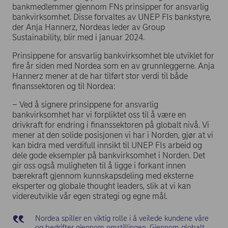
bankmedlemmer gjennom FNs prinsipper for ansvarlig
bankvirksomhet. Disse forvaltes av UNEP FIs bankstyre,
der Anja Hannerz, Nordeas leder av Group
Sustainability, blir med i januar 2024.
Prinsippene for ansvarlig bankvirksomhet ble utviklet for
fire år siden med Nordea som en av grunnleggerne. Anja
Hannerz mener at de har tilført stor verdi til både
finanssektoren og til Nordea:
– Ved å signere prinsippene for ansvarlig
bankvirksomhet har vi forpliktet oss til å være en
drivkraft for endring i finanssektoren på globalt nivå. Vi
mener at den solide posisjonen vi har i Norden, gjør at vi
kan bidra med verdifull innsikt til UNEP FIs arbeid og
dele gode eksempler på bankvirksomhet i Norden. Det
gir oss også muligheten til å ligge i forkant innen
bærekraft gjennom kunnskapsdeling med eksterne
eksperter og globale thought leaders, slik at vi kan
videreutvikle vår egen strategi og egne mål.
Nordea spiller en viktig rolle i å veilede kundene våre
og bedrifter gjennom omstillingen. Gjennom globalt