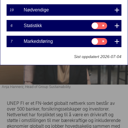
Skandinavias representant i bankstyret.
Nødvendige
19
Samtykke
Statistikk
6
til:
Statistikk
Samtykke
Markedsføring
7
til:
Markedsføring
Sist oppdatert 2026-07-04
Anja Hannerz, Head of Group Sustainability.
UNEP FI er et FN-ledet globalt nettverk som består av
over 500 banker, forsikringsselskaper og investorer.
Nettverket har forpliktet seg til å være en drivkraft og
støtte i omstillingen til mer bærekraftige og inkluderende
økonomier globalt og jobber hovedsakelig sammen med