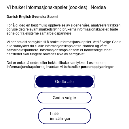
Hopp til hovedinnhold
Vi bruker informasjonskapsler (cookies) i Nordea
NO
Danish
English
Svenska
Suomi
For å gi deg en best mulig opplevelse av sidene våre, analysere trafikken
og vise deg relevant markedsføring bruker vi informasjonskapsler, både
egne og fra eksterne samarbeidspartnere.
Bærekraftig bankvirksomhet
Vi ber om ditt samtykke til å bruke informasjonskapsler. Ved å velge Godta
alle samtykker du til alle informasjonskapsler fra Nordea og våre
Anja Hannerz med i bankstyret
samarbeidspartnere. Informasjonskapsler som er nødvendige for at
nettstedet skal fungere omfattes ikke av samtykket.
i FNs miljøprogram for
Det er enkelt å endre eller trekke tilbake samtykket. Les mer om
finansinstitusjoner
informasjonskapsler
og hvordan vi
behandler personopplysninger
.
Godta alle
07-11-2023
FNs miljøprogram for finansinstitusjoner (UNEP
Godta valgte
FI) er et møtepunkt for et stort nettverk av
banker, forsikringsselskaper og investorer som
jobber på tvers av finanssystemet for mer
Lukk
bærekraftige økonomier og for å gi kundene mer
innstillinger
bærekraftige valg. Anja Hannerz skal være