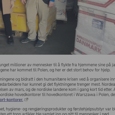
unget millioner av mennesker til å flykte fra hjemmene sine på ja
ngene har kommet til Polen, og her er det stort behov for hjelp.
ktningene og bidratt i den humanitære krisen ved å organisere i
darbeidere har kunnet gi det flyktningene trenger mest. Nordea 
sen av mars, og de nordiske landene kom i gang kort tid etter. 
 nordiske hovedkontorer til hovedkontoret i Warszawa i Polen, der
rt-kontorer.
, hygiene- og rengjøringsprodukter og førstehjelpsutstyr var bl
en ett tonn artikler ble samlet inn og gitt til mennesker i nød.