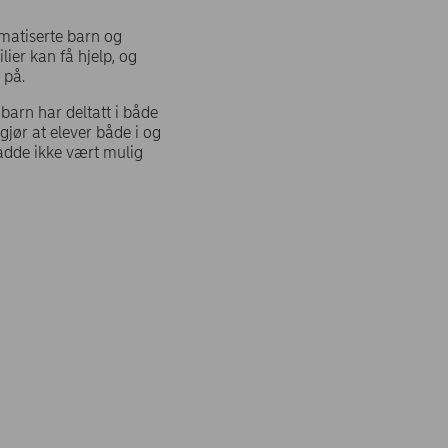
umatiserte barn og
lier kan få hjelp, og
 på.
barn har deltatt i både
jør at elever både i og
adde ikke vært mulig