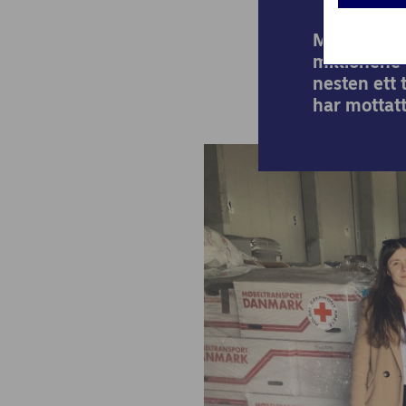
Medarbeide
millionene 
nesten ett 
har mottatt