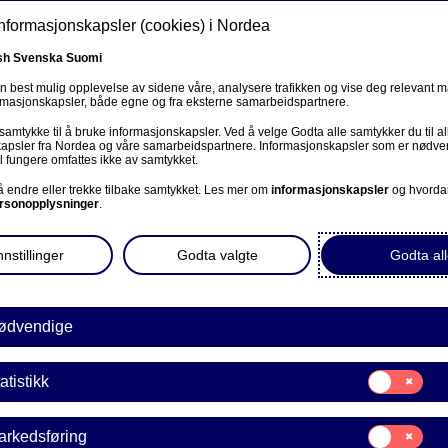
informasjonskapsler (cookies) i Nordea
sh
Svenska
Suomi
en best mulig opplevelse av sidene våre, analysere trafikken og vise deg relevant 
ormasjonskapsler, både egne og fra eksterne samarbeidspartnere.
ss
 samtykke til å bruke informasjonskapsler. Ved å velge Godta alle samtykker du til al
Om oss
Investorer
Nyheter & innsikt
Kar
apsler fra Nordea og våre samarbeidspartnere. Informasjonskapsler som er nødven
l fungere omfattes ikke av samtykket.
 å endre eller trekke tilbake samtykket. Les mer om
informasjonskapsler
og hvorda
rsonopplysninger
.
nstillinger
Godta valgte
Godta all
Om oss
ødvendige
Et tonn med giverglede
Samtykke
atistikk
til:
Statistikk
Samtykke
arkedsføring
30-05-2022
til: