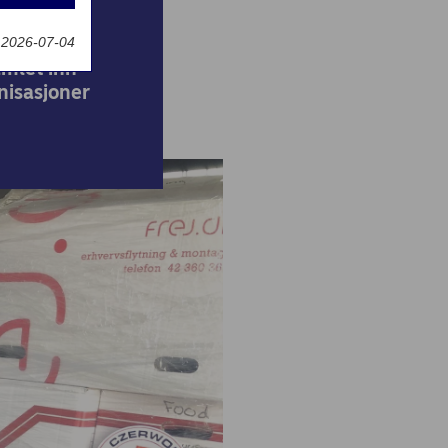
de flere
t 2026-07-04
amlet inn
nisasjoner