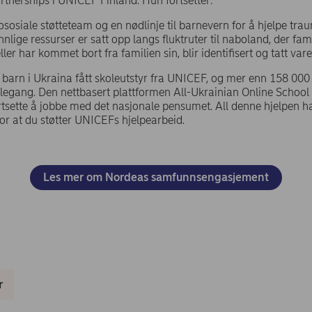
tnerships i UNICEF Finland. Hun fortsetter:
ososiale støtteteam og en nødlinje til barnevern for å hjelpe tra
nlige ressurser er satt opp langs fluktruter til naboland, der fami
ler har kommet bort fra familien sin, blir identifisert og tatt vare
barn i Ukraina fått skoleutstyr fra UNICEF, og mer enn 158 000 
legang. Den nettbasert plattformen All-Ukrainian Online School g
rtsette å jobbe med det nasjonale pensumet. All denne hjelpen h
or at du støtter UNICEFs hjelpearbeid.
Les mer om Nordeas samfunnsengasjement
r