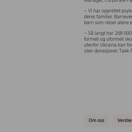
Manager, Corporate Par
– Vi har opprettet psyk
deres familier. Barneven
barn som reiser alene el
– Så langt har 268 000 
formell og uformell sko
utenfor Ukraina kan fo
uten donasjoner. Takk f
Om oss
Verdie