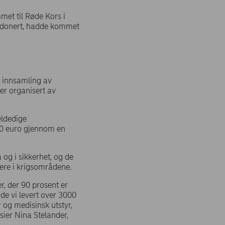
met til Røde Kors i
itt donert, hadde kommet
i innsamling av
er organisert av
eldedige
000 euro gjennom en
og i sikkerhet, og de
ere i krigsområdene.
er, der 90 prosent er
dde vi levert over 3000
og medisinsk utstyr,
 sier Nina Stelander,