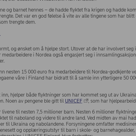
nne og barnet hennes – de hadde flyktet fra krigen og hadde kom
trengte. Det var en god følelse å vite av alle tingene som har bl
lk som trengte dem.
r
ormt, og ønsket om å hjelpe stort. Utover at de har involvert seg 
ar medarbeidere i Nordea også engasjert seg i innsamlingsaksjon
er.
 inn nesten 15 000 euro fra medarbeidere til Nordea-godkjente v
egaene våre i Finland har bidratt til å samle inn ytterligere 50 
inn, hjelper både flyktninger som har kommet seg ut av Ukraina 
en. Noen av pengene ble gitt til
UNICEF
, som har hjelpearbeid
 livene til nesten 7,5 millioner barn. Nesten 6 millioner flyktning
yktet til naboland og videre til andre land. Ved midten av mai ha
r til Ukraina og nabolandene. Forsyningene omfatter medisiner 
ienesett og opplæringsutstyr til barn i skole- og barnehagealder,