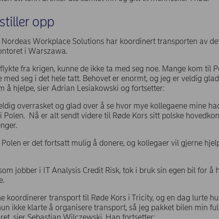
tiller opp
 Nordeas Workplace Solutions har koordinert transporten av det 
ontoret i Warszawa.
flykte fra krigen, kunne de ikke ta med seg noe. Mange kom til 
med seg i det hele tatt. Behovet er enormt, og jeg er veldig glad 
 hjelpe, sier Adrian Lesiakowski og fortsetter:
veldig overrasket og glad over å se hvor mye kollegaene mine ha
i Polen. Nå er alt sendt videre til Røde Kors sitt polske hovedkon
enger.
Polen er det fortsatt mulig å donere, og kollegaer vil gjerne hjel
m jobber i IT Analysis Credit Risk, tok i bruk sin egen bil for å h
e.
 koordinerer transport til Røde Kors i Tricity, og en dag lurte 
un ikke klarte å organisere transport, så jeg pakket bilen min full 
et, sier Sebastian Wilczewski. Han fortsetter: