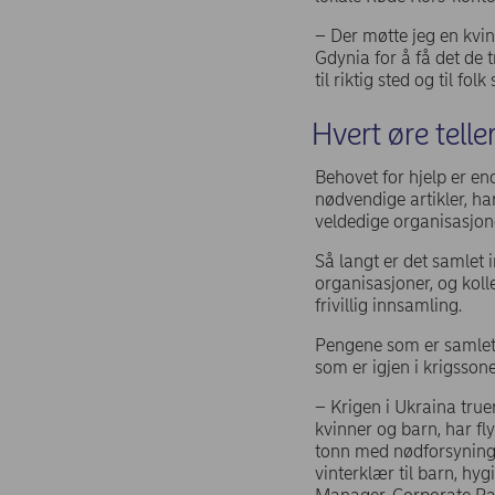
– Der møtte jeg en kvi
Gdynia for å få det de 
til riktig sted og til fo
Hvert øre telle
Behovet for hjelp er en
nødvendige artikler, h
veldedige organisasjon
Så langt er det samlet
organisasjoner, og koll
frivillig innsamling.
Pengene som er samlet 
som er igjen i krigsson
– Krigen i Ukraina truer
kvinner og barn, har fl
tonn med nødforsyninge
vinterklær til barn, hyg