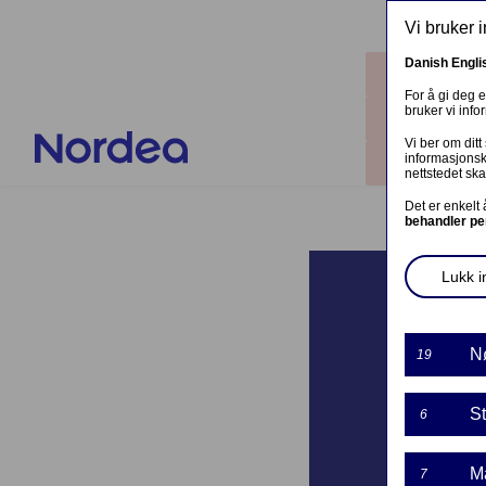
Hopp til hovedinnhold
Vi bruker 
Danish
Engli
Steder
For å gi deg 
bruker vi inf
Kontakt o
Vi ber om ditt
informasjonsk
Logg inn
nettstedet ska
Det er enkelt
behandler pe
Lukk in
N
19
St
6
M
7