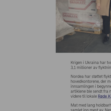
Krigen i Ukraina har tv
3,1 millioner av flyktni
Nordea har støttet fly
hovedkontorene, der me
innsamlingen i begynnel
artiklene ble sendt fra
videre til lokale
Røde Ko
Mat med lang holdbarhet
samlet inn mest av. Nest