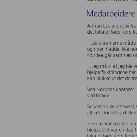
Medarbeidere s
Adrian Lesiakowski fra
det lokale Røde Kors-k
– Da ukrainerne måtte 
og noen hadde ikke noe 
Nordea går sammen om å
– Jeg må si at jeg ble 
hjelpe flyktningene her 
kan plukke ut det de tr
Ved Nordeas kontorer i 
ved behov.
Sebastian Wilczewski, so
alle de donerte artiklen
– En av kollegaene mine
hjelpe. Det var en dag h
lokale Røde Kors-kontor