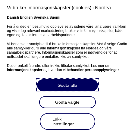
Hopp til hovedinnhold
Vi bruker informasjonskapsler (cookies) i Nordea
NO
Danish
English
Svenska
Suomi
For å gi deg en best mulig opplevelse av sidene våre, analysere trafikken
og vise deg relevant markedsføring bruker vi informasjonskapsler, både
egne og fra eksterne samarbeidspartnere.
Forretningsvekst
Vi ber om ditt samtykke til å bruke informasjonskapsler. Ved å velge Godta
alle samtykker du til alle informasjonskapsler fra Nordea og våre
Nå bygges Nordens høyeste
samarbeidspartnere. Informasjonskapsler som er nødvendige for at
nettstedet skal fungere omfattes ikke av samtykket.
skyskraper – og Nordea står
Det er enkelt å endre eller trekke tilbake samtykket. Les mer om
bak finansieringen
informasjonskapsler
og hvordan vi
behandler personopplysninger
.
Godta alle
29-06-2022
En visjonær med en omdiskutert idé, Serneke som
Godta valgte
utvikler og byggmester, Balder som partner og
Nordea som finansieringspartner. Legg til
arkitektene bak verdens høyest tårn, Burj Khalifa i
Lukk
Dubai, og du har drømmeteamet som gjør
innstillinger
Nordens høyeste bygning til virkelighet. Med sine