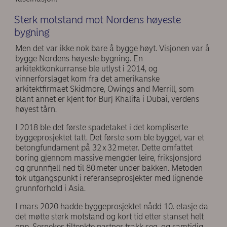
Sterk motstand mot Nordens høyeste
bygning
Men det var ikke nok bare å bygge høyt. Visjonen var å
bygge Nordens høyeste bygning. En
arkitektkonkurranse ble utlyst i 2014, og
vinnerforslaget kom fra det amerikanske
arkitektfirmaet Skidmore, Owings and Merrill, som
blant annet er kjent for Burj Khalifa i Dubai, verdens
høyest tårn.
I 2018 ble det første spadetaket i det kompliserte
byggeprosjektet tatt. Det første som ble bygget, var et
betongfundament på 32 x 32 meter. Dette omfattet
boring gjennom massive mengder leire, friksjonsjord
og grunnfjell ned til 80 meter under bakken. Metoden
tok utgangspunkt i referanseprosjekter med lignende
grunnforhold i Asia.
I mars 2020 hadde byggeprosjektet nådd 10. etasje da
det møtte sterk motstand og kort tid etter stanset helt
opp. Sernekes tiltenkte partner trakk seg, og samtidig