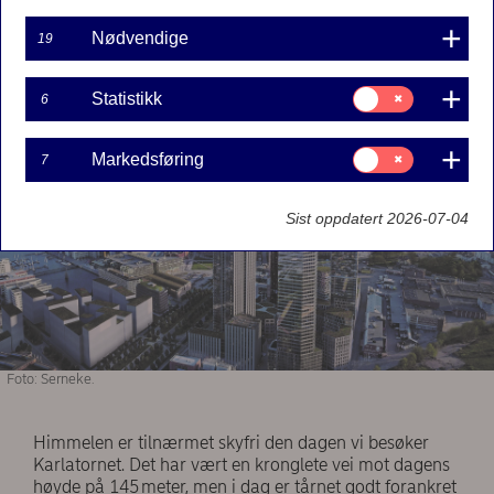
245 meter over bakken er Karlatornet Gøteborgs
første skyskraper. Byggelånet er det største i
Nødvendige
19
Nordeas historie.
Samtykke
Statistikk
6
til:
Statistikk
Samtykke
Markedsføring
7
til:
Markedsføring
Sist oppdatert 2026-07-04
Foto: Serneke.
Himmelen er tilnærmet skyfri den dagen vi besøker
Karlatornet. Det har vært en kronglete vei mot dagens
høyde på 145 meter, men i dag er tårnet godt forankret