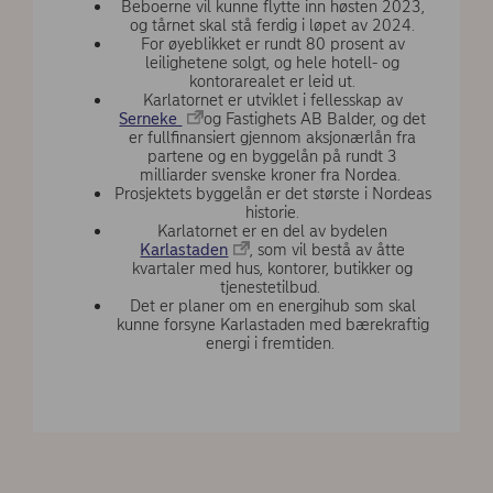
Beboerne vil kunne flytte inn høsten 2023,
og tårnet skal stå ferdig i løpet av 2024.
For øyeblikket er rundt 80 prosent av
leilighetene solgt, og hele hotell- og
kontorarealet er leid ut.
Karlatornet er utviklet i fellesskap av
Serneke
og Fastighets AB Balder, og det
er fullfinansiert gjennom aksjonærlån fra
partene og en byggelån på rundt 3
milliarder svenske kroner fra Nordea.
Prosjektets byggelån er det største i Nordeas
historie.
Karlatornet er en del av bydelen
Karlastaden
, som vil bestå av åtte
kvartaler med hus, kontorer, butikker og
tjenestetilbud.
Det er planer om en energihub som skal
kunne forsyne Karlastaden med bærekraftig
energi i fremtiden.