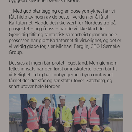
byggeprosjektene i svensk historie.
– Med god planlegging og en dose ydmykhet har vi
fått hjelp av noen av de beste i verden for å få til
Karlatornet. Hadde det ikke vært for Nordeas tro på
prosjektet – og på oss – hadde vi ikke klart det.
Gjensidig tillit og fantastisk samarbeid gjennom hele
prosessen har gjort Karlatornet til virkelighet, og det er
vi veldig glade for, sier Michael Berglin, CEO i Serneke
Group.
Det sies at ingen blir profet i eget land. Men gjennom
felles innsats har den først omdiskuterte ideen blir til
virkelighet. I dag har innbyggerne i byen omfavnet
tårnet der det står og ser stolt utover Gøteborg, og
snart utover hele Norden.