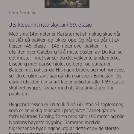
Foto: Serneke.
Utsiktspunkt med skybar i 69. etasje
Med sine 145 meter er Karlatornet et mektig skue når
du står på bakken og kikker opp. Og når du går ut av
heisen i 45. etasje – 145 meter over bakken – er
utsikten over Gøteborg til å miste pusten av. Du kan se
det meste – mot sør ser du det velkjente landemerket
Liseberg med pariserhjulet og berg- og dalbanen
Balder, mot øst ser du Hisingen-broen, og mot nordvest
ser du et glimt av skjærgården sørover i Bohuslän. Og
denne utsikten blir snart tilgjengelig for alle. I 69. etasje
skal det bygges skybar med utsiktspunkt åpent for
publikum.
Byggeprosessen er i rute til å nå 60. etasje i september,
som er en viktig milepæl i prosjektet. Tårnet går da
forbi Malmøs Turning Torso med sine 190 meter og blir
Nordens høyeste bygning. Sammen med de
tilgrensende bygningene utgjør dette et av de største