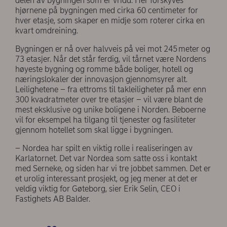
delen av bygningen som er vridd. Her forskyves
hjørnene på bygningen med cirka 60 centimeter for
hver etasje, som skaper en midje som roterer cirka en
kvart omdreining.
Bygningen er nå over halvveis på vei mot 245 meter og
73 etasjer. Når det står ferdig, vil tårnet være Nordens
høyeste bygning og romme både boliger, hotell og
næringslokaler der innovasjon gjennomsyrer alt.
Leilighetene – fra ettroms til takleiligheter på mer enn
300 kvadratmeter over tre etasjer – vil være blant de
mest eksklusive og unike boligene i Norden. Beboerne
vil for eksempel ha tilgang til tjenester og fasiliteter
gjennom hotellet som skal ligge i bygningen.
– Nordea har spilt en viktig rolle i realiseringen av
Karlatornet. Det var Nordea som satte oss i kontakt
med Serneke, og siden har vi tre jobbet sammen. Det er
et urolig interessant prosjekt, og jeg mener at det er
veldig viktig for Gøteborg, sier Erik Selin, CEO i
Fastighets AB Balder.