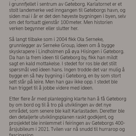
i grunnfjellet i sentrum av Gøteborg. Karlatornet er et
stolt landemerke ved inngangen til Gøteborgs havn, og
siden mai i år er det den høyeste bygningen i byen, selv
om det fortsatt gjenstår 100 meter. Men historien
verken begynner eller slutter her.
Så langt tilbake som i 2004 fikk Ola Serneke,
grunnlegger av Serneke Group, ideen om å bygge
skyskrapere i Lindholmen på øya Hisingen i Gøteborg.
Da han la frem ideen til Gøteborg by, fikk han mildt
sagt en kald mottakelse. I stedet for ros ble det stilt
spørsmål ved ideen hans. Ingen trodde det var mulig å
bygge en så høy bygning i Gøteborg, en by som stort
sett står på leire. Men han gav ikke opp. I stedet ble
han trigget til å jobbe videre med ideen.
Etter flere år med planlegging klarte han å få Gøteborg
by om bord og til å tro på utviklingen av det nye
området, som senere ble kalt Karlastaden. Deretter ble
den detaljerte utviklingsplanen raskt godkjent, og
prosjektet ble innlemmet i feiringen av Gøteborgs 400-
årsjubileum i 2021. Tvilen var nå snudd til hurrarop og
fascinasjon.