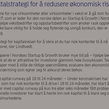
italstrategi for å redusere økonomisk ri
ne for nye virksomheter eller virksomheter i vekst er å gå tom for
, som er leder for den norske delen av Startup & Growth i Nor
hjelpe vekstbedrifter og oppstartsbedrifter som ønsker rask oppsk
 bare viktig for å holde seg flytende og unngå konkurs, den er 
g.
egi for kapitalreisen for å sikre at du har nok kontanter til å n
torer, sier Lindtvedt.
egaene i Nordeas Startup & Growth bruker mye tid på – hjelpe be
ik at de er attraktive for investorer gjennom hele livssyklusen. T
aper med å stille de riktige spørsmålene, evaluere den økonomis
ilnærming som egner seg til akkurat deres behov.
capital runway på 18 til 24 måneder: – Under koronakrisen har v
 som har nok kontanter til å drive i 18 til 24 måneder, har klart 
er med capital runway på kun tre eller seks måneder fått problem
elle investorer har klart å hente inn nok kapital til å klare seg 
talmarkedene.