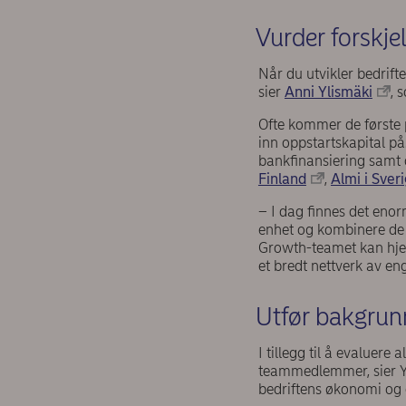
Vurder forskje
Når du utvikler bedrifte
sier
Anni Ylismäki
, 
Ofte kommer de første 
inn oppstartskapital på.
bankfinansiering samt 
Finland
,
Almi i Sver
– I dag finnes det enorm
enhet og kombinere de fo
Growth-teamet kan hje
et bredt nettverk av en
Utfør bakgrun
I tillegg til å evaluer
teammedlemmer, sier Yl
bedriftens økonomi og g