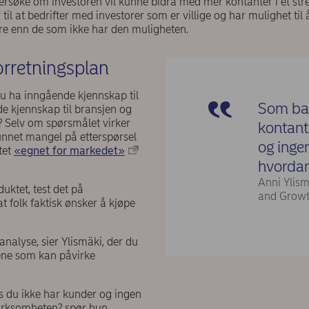
ersøke om investoren vil kunne bidra med mer kontanter i et str
 til at bedrifter med investorer som er villige og har mulighet til
tere enn de som ikke har den muligheten.
orretningsplan
du ha inngående kjennskap til
Som ban
e kjennskap til bransjen og
? Selv om spørsmålet virker
kontant
nnet mangel på etterspørsel
og ingen
tet
«egnet for markedet»
hvordan
Anni Ylism
uktet, test det på
and Grow
 folk faktisk ønsker å kjøpe
nalyse, sier Ylismäki, der du
oene som kan påvirke
s du ikke har kunder og ingen
 virksomheten? spør hun.