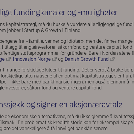
llige fundingkanaler og -muligheter
ns kapitalstrategi, må du huske å vurdere alle tilgjengelige fundi
som jobber i Startup & Growth i Finland.
pengene fra «familie, venner og idioter», men det finnes mange
 I tillegg til engleinvestorer, såkornfond og venture capital-fond 
offentlige støtteprogrammer for gründere. Bare i Norden alene f
ige
,
Innovasjon Norge
og
Danish Growth Fund
.
t mange forskjellige kilder til funding. Det er verdt å bruke tid p
rskjellige alternativene til en optimal kapitalstrategi, sier hun.
lpe – ikke bare med bankfinansieringen, men også gjennom å in
gleinvestorer, såkornfond og venture capital-fond.
nssjekk og signer en aksjonæravtale
e alle de økonomiske alternativene, må du ikke glemme å kvalitets
ismäki. En problematisk kreditthistorie kan for eksempel skape
jøre det vanskeligere å få innvilget banklån senere.