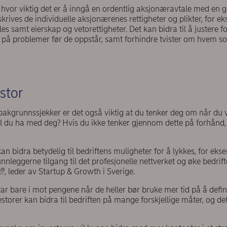
hvor viktig det er å inngå en ordentlig aksjonæravtale med en ga
skrives de individuelle aksjonærenes rettigheter og plikter, for 
les samt eierskap og vetorettigheter. Det kan bidra til å justere 
e på problemer før de oppstår, samt forhindre tvister om hvem s
estor
akgrunnssjekker er det også viktig at du tenker deg om når du v
il du ha med deg? Hvis du ikke tenker gjennom dette på forhånd, ka
an bidra betydelig til bedriftens muligheter for å lykkes, for ekse
nnleggerne tilgang til det profesjonelle nettverket og øke bedrift
, leder av Startup & Growth i Sverige.
tar bare i mot pengene når de heller bør bruke mer tid på å def
estorer kan bidra til bedriften på mange forskjellige måter, og det 