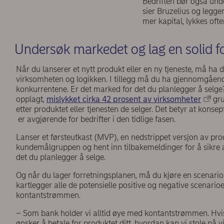
Bedriften bør også und
sier Bruzelius og legger
mer kapital, lykkes of
Undersøk markedet og lag en solid f
Når du lanserer et nytt produkt eller en ny tjeneste, må ha 
virksomheten og logikken. I tillegg må du ha gjennomgåend
konkurrentene. Er det marked for det du planlegger å selge
opplagt,
mislykket cirka 42 prosent av virksomheter
gru
etter produktet eller tjenesten de selger. Det betyr at konsep
er avgjørende for bedrifter i den tidlige fasen.
Lanser et førsteutkast (MVP), en nedstrippet versjon av prod
kundemålgruppen og hent inn tilbakemeldinger for å sikre at
det du planlegger å selge.
Og når du lager forretningsplanen, må du kjøre en scenarioa
kartlegger alle de potensielle positive og negative scenari
kontantstrømmen.
– Som bank holder vi alltid øye med kontantstrømmen. Hvi
ønsker å betale for produktet ditt, hvordan kan vi stole på