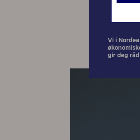
Vi i Norde
økonomiske
gir deg rå