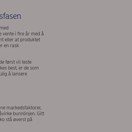
gsfasen
m med
 vente i fire år med å
t eller at produktet
er en rask
e først vil teste
kes best, er de som
ulig å lansere
rne markedsfaktorer,
virke bunnlinjen. Gitt
ko stå øverst på