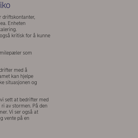
siko
 driftskontanter,
dea. Enheten
alering.
også kritisk for å kunne
å milepæler som
drifter med å
eamet kan hjelpe
ke situasjonen og
i sett at bedrifter med
å ri av stormen. På den
er. Vi ser også at
og vente på en