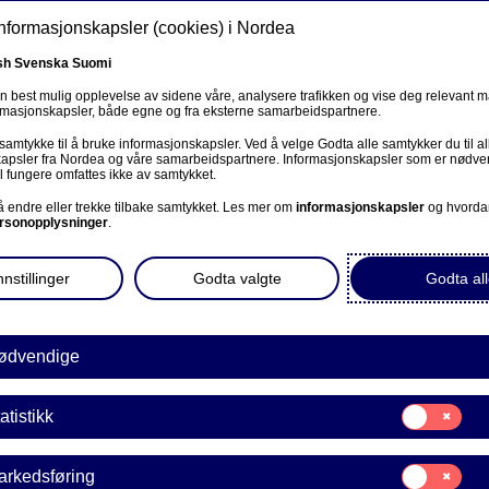
informasjonskapsler (cookies) i Nordea
sh
Svenska
Suomi
en best mulig opplevelse av sidene våre, analysere trafikken og vise deg relevant 
ormasjonskapsler, både egne og fra eksterne samarbeidspartnere.
ss
 samtykke til å bruke informasjonskapsler. Ved å velge Godta alle samtykker du til al
Om oss
Investorer
Nyheter & innsikt
Kar
apsler fra Nordea og våre samarbeidspartnere. Informasjonskapsler som er nødven
l fungere omfattes ikke av samtykket.
 å endre eller trekke tilbake samtykket. Les mer om
informasjonskapsler
og hvorda
rsonopplysninger
.
nstillinger
Godta valgte
Godta all
Gründervirksomhet
ødvendige
håndterer du økonomisk r
Samtykke
atistikk
til:
Statistikk
 oppstart og utvikling a
Samtykke
arkedsføring
til: