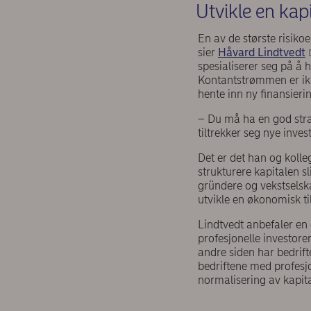
Utvikle en kap
En av de største risikoe
sier
Håvard Lindtvedt
spesialiserer seg på å 
Kontantstrømmen er ikke
hente inn ny finansierin
– Du må ha en god strat
tiltrekker seg nye inves
Det er det han og koll
strukturere kapitalen sl
gründere og vekstselsk
utvikle en økonomisk t
Lindtvedt anbefaler en 
profesjonelle investorer
andre siden har bedrift
bedriftene med profesjon
normalisering av kapi