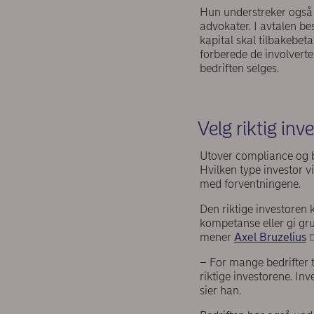
Hun understreker også 
advokater. I avtalen be
kapital skal tilbakebeta
forberede de involvert
bedriften selges.
Velg riktig inv
Utover compliance og b
Hvilken type investor v
med forventningene.
Den riktige investoren k
kompetanse eller gi gru
mener
Axel Bruzelius
– For mange bedrifter 
riktige investorene. Inv
sier han.