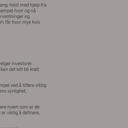
ng, helst med hjelp fra
eksempel hvor og nå
forventninger og
om får hvor mye hvis
elger investorer.
n det lett bli krøll
mpel ved å tilføre viktig
ens synlighet,
inere hvem som er de
er viktig å definere,