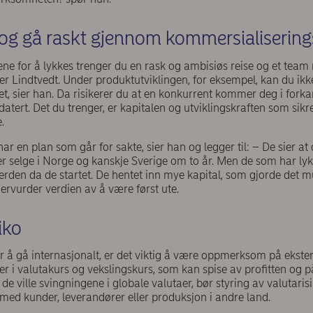
og gå raskt gjennom kommersialiserin
ne for å lykkes trenger du en rask og ambisiøs reise og et tea
er Lindtvedt. Under produktutviklingen, for eksempel, kan du ikke
et, sier han. Da risikerer du at en konkurrent kommer deg i forkan
tdatert. Det du trenger, er kapitalen og utviklingskraften som sikr
e.
r en plan som går for sakte, sier han og legger til: – De sier at d
er selge i Norge og kanskje Sverige om to år. Men de som har lyk
 verden da de startet. De hentet inn mye kapital, som gjorde det m
dervurder verdien av å være først ute.
siko
er å gå internasjonalt, er det viktig å være oppmerksom på ekste
r i valutakurs og vekslingskurs, som kan spise av profitten og på
 ville svingningene i globale valutaer, bør styring av valutarisi
 med kunder, leverandører eller produksjon i andre land.