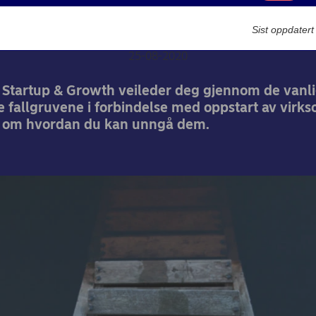
virksomhet
Markedsføring
Sist oppdater
25-08-2020
a Startup & Growth veileder deg gjennom de vanli
 fallgruvene i forbindelse med oppstart av virk
d om hvordan du kan unngå dem.