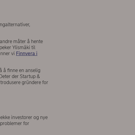
ngalternativer,
 andre måter å hente
peker Ylismäki til
inner vi
Finnvera i
å å finne en anselig
 Deter der Startup &
trodusere gründere for
sjekke investorer og nye
 problemer for