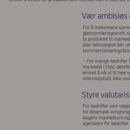
Vær ambisiøs 
For å maksimere sjanse
gjennomføringskraft, si
ta produktet til marked
eller teknologien blir u
kommersialiseringsfas
– For mange bedrifter ha
markedet i Oslo, derett
ønsket å nå ut til hele
internasjonalt. Ikke un
Styre valutari
For bedrifter som velg
for eksempel svingninge
dagens markedsuro og de
agendaen for bedrifter