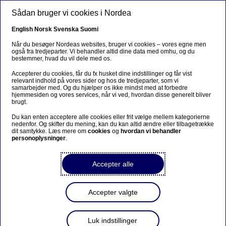
Gå til hovedindhold
Sådan bruger vi cookies i Nordea
DA
English
Norsk
Svenska
Suomi
Når du besøger Nordeas websites, bruger vi cookies – vores egne men
også fra tredjeparter. Vi behandler altid dine data med omhu, og du
bestemmer, hvad du vil dele med os.
Ansvarlige investeringer
Accepterer du cookies, får du fx husket dine indstillinger og får vist
relevant indhold på vores sider og hos de tredjeparter, som vi
Feltbesøg i Texas: Nordea i
samarbejder med. Og du hjælper os ikke mindst med at forbedre
hjemmesiden og vores services, når vi ved, hvordan disse generelt bliver
dialog med olie- og
brugt.
gasselskaber om reduktion af
Du kan enten acceptere alle cookies eller frit vælge mellem kategorierne
nedenfor. Og skifter du mening, kan du kan altid ændre eller tilbagetrække
udledning
dit samtykke. Læs mere om
cookies
og
hvordan vi behandler
personoplysninger
.
18-08-2023
Accepter alle
Under Texas’ bagende sol var Nordea Asset
Management på et ugelangt feltbesøg i Houston
Accepter valgte
og Permian Basin for at gå i dialog med 12
førende olie- og gasselskaber om at reducere
Luk indstillinger
deres metanudslip.