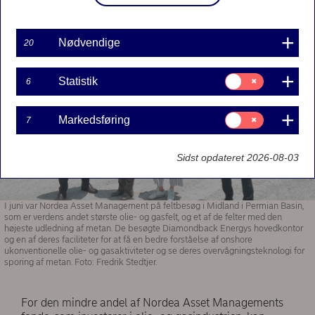
Nødvendige
20
Samtykke
Statistik
6
til:
Statistik
Samtykke
Markedsføring
7
til:
Markedsføring
Sidst opdateret 2026-08-03
I juni var Nordea Asset Management på feltbesøg i Midland i Permian Basin,
som er verdens andet største olie- og gasfelt, og et af de felter med den
højeste udledning af metan. De besøgte Diamondback Energys hovedkontor
og en af deres faciliteter for at få en bedre forståelse af onshore
ukonventionelle olie- og gasaktiviteter og se deres overvågningsteknologi for
sporing af metan. Foto: Fredrik Stedtjer.
For den mindre andel af Nordea Asset Managements