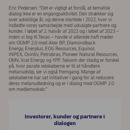
Eric Pedersen: “Det er vigtigt at forstå, at tematisk
dialog ikke er en engangsaktivitet. Den strækker sig
over adskillige år, og denne startede i 2022, hvor vi
indledte vores samarbejde med udvalgte partnere og
kunder. I løbet af 2. halvår af 2022 og i løbet af 2023 –
inden vi tog til Texas – havde vi allerede haft møder
om OGMP 2.0 med Aker BP, Diamondback
Energy, Enerplus, EOG Resources, Equinor,
INPEX, Ovintiv, Petrobras, Pioneer Natural Resources,
OMV, Xcel Energy og YPF. Selvom der stadig er forskel
på, hvor parate selskaberne er til at håndtere
metanudslip, ser vi også fremgang. Mange af
selskaberne har sat initiativer i gang for at reducere
deres metanudledning og er i dialog med OGMP 2.0
om medlemsskab.”
Investorer, kunder og partnere i
dialogen