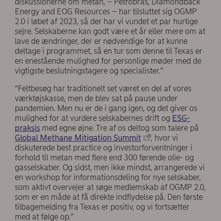
diskussionerne om metan, – Petrobras, Diamondback
Energy and EOG Resources – har tilsluttet sig OGMP
2.0 i løbet af 2023, så der har vi vundet et par hurtige
sejre. Selskaberne kan godt være et år eller mere om at
lave de ændringer, der er nødvendige for at kunne
deltage i programmet, så en tur som denne til Texas er
en enestående mulighed for personlige møder med de
vigtigste beslutningstagere og specialister.”
“Feltbesøg har traditionelt set været en del af vores
værktøjskasse, men de blev sat på pause under
pandemien. Men nu er de i gang igen, og det giver os
mulighed for at vurdere selskabernes drift og
ESG-
praksis
med egne øjne. Tre af os deltog som talere på
Global Methane Mitigation Summit
, hvor vi
diskuterede best practice og investorforventninger i
forhold til metan med flere end 300 førende olie- og
gasselskaber. Og sidst, men ikke mindst, arrangerede vi
en workshop for informationsdeling for nye selskaber,
som aktivt overvejer at søge medlemskab af OGMP 2.0,
som er en måde at få direkte indflydelse på. Den første
tilbagemelding fra Texas er positiv, og vi fortsætter
med at følge op.”