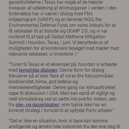
gasaktiviteterne i Texas har nogle af de højeste
niveauer af udledning af drivhusgasser i verden. I den
forbindelse har vi været i dialog med FN’s
miljøprogram (UNEP) og en førende NGO, the
Environmental Defense Fund, om vores indsats for at
få selskaber til at tilslutte sig OGMP 2.0., og vi var
inviteret til at tale på Global Methane Mitigation
Summit i Houston, Texas, i juni. Vi benyttede os af
muligheden for at kombinere besøget med møder med
relevante selskaber, vi investerer i.”
“Turen til Texas er et eksempel på, hvordan vi arbejder
med
tematiske dialoger
. Denne form for dialog
fokuserer på et eller flere af vores fire fokusområder:
biodiversitet, klima, god ledelse og
menneskerettigheder. Denne gang var klimaaftrykket
oppe til diskussion i USA. Man kan opnå et vigtigt og
reelt klimabidrag ved at sætte ind overfor metan; selv
fra
olie- og gasselskaber
, som typisk ikke har en
konkret strategi i forhold til at opfylde Paris-aftalen.”
“Det er ikke en situation, hvor vi bare kan komme
anstigende og ændre hele industrien fra den ene dag til