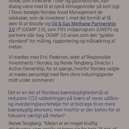
fonde, som investerer i olie- og gasindustrien, kan
dialog være med til at opnå klimagevinster på kort sigt.
I Texas besøgte Nordea Asset Management de
selskaber, som de investerer i, med det formål at få
dem til at tilslutte sig
Oil & Gas Methane Partnership
2.0
(OGMP 2.0), som FN’s miljøprogram (UNEP) og
partnere står bag. OGMP 2.0 anses som den ”gyldne
standard” for måling, rapportering og målsætning af
metan.
Vi mødtes med Eric Pedersen, leder af Responsible
Investments i Nordea, og Renée Tengberg, Director i
Active Ownership, for at spørge, hvorfor Nordea valgte
at mødes personligt med flere store industrigiganter
midt under sommeren:
Det er en del af Nordeas bæredygtighedsmål at
reducere CO2-udledningen på tværs af vores udlåns-
og investeringsporteføljer for at bidrage til en mere
bæredygtig økonomi, men hvorfor er der behov for at
fokusere særligt på metan?
Renée Tengberg: “Metan er en meget kraftig