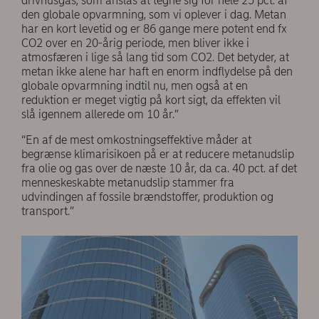
drivhusgas, som anslås at tegne sig for hele 25 pct. af
den globale opvarmning, som vi oplever i dag. Metan
har en kort levetid og er 86 gange mere potent end fx
CO2 over en 20-årig periode, men bliver ikke i
atmosfæren i lige så lang tid som CO2. Det betyder, at
metan ikke alene har haft en enorm indflydelse på den
globale opvarmning indtil nu, men også at en
reduktion er meget vigtig på kort sigt, da effekten vil
slå igennem allerede om 10 år.”
“En af de mest omkostningseffektive måder at
begrænse klimarisikoen på er at reducere metanudslip
fra olie og gas over de næste 10 år, da ca. 40 pct. af det
menneskeskabte metanudslip stammer fra
udvindingen af fossile brændstoffer, produktion og
transport.”