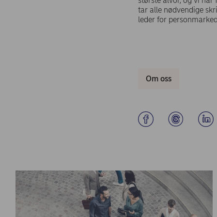
største alvor, og vi ha
tar alle nødvendige skri
leder for personmarke
Om oss