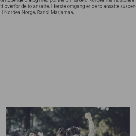
r fortløpende dialog med politiet om saken. Nordea har nulltoler
tt overfor de to ansatte. I første omgang er de to ansatte suspend
d i Nordea Norge, Randi Marjamaa.