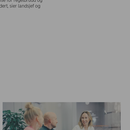
anse for regelbrudd og
ert, sier landsjef og