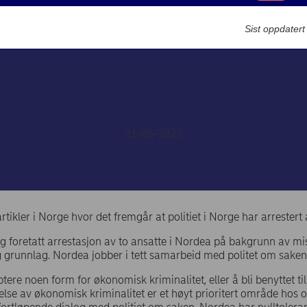
Markedsføring
Om oss
Sist oppdater
Medieomtale om mistenk
kriminalitet i Nordea
31-05-2022
rtikler i Norge hvor det fremgår at politiet i Norge har arrestert
dag foretatt arrestasjon av to ansatte i Nordea på bakgrunn av m
g grunnlag. Nordea jobber i tett samarbeid med politet om saken
ptere noen form for økonomisk kriminalitet, eller å bli benyttet t
pelse av økonomisk kriminalitet er et høyt prioritert område hos o