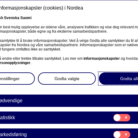
informasjonskapsler (cookies) i Nordea
sh
Svenska
Suomi
en best mulig opplevelse av sidene våre, analysere trafikken og vise deg relevant 
ormasjonskapsler, både egne og fra eksterne samarbeidspartnere.
ss
 samtykke til å bruke informasjonskapsler. Ved å velge Godta alle samtykker du til al
Om oss
Investorer
Nyheter & innsikt
Kar
apsler fra Nordea og våre samarbeidspartnere. Informasjonskapsler som er nødven
l fungere omfattes ikke av samtykket.
 å endre eller trekke tilbake samtykket. Les mer om
informasjonskapsler
og hvorda
rsonopplysninger
.
nstillinger
Godta valgte
Godta all
ødvendige
ka
Samtykke
atistikk
til:
Statistikk
Samtykke
arkedsføring
til: