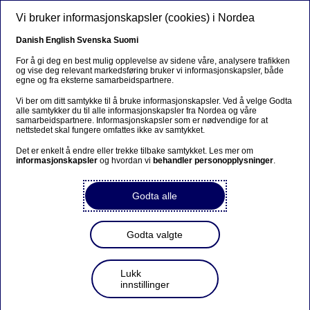
Hopp til hovedinnhold
Vi bruker informasjonskapsler (cookies) i Nordea
NO
Danish
English
Svenska
Suomi
For å gi deg en best mulig opplevelse av sidene våre, analysere trafikken
Innsikt for bedrifter
og vise deg relevant markedsføring bruker vi informasjonskapsler, både
egne og fra eksterne samarbeidspartnere.
Vi ber om ditt samtykke til å bruke informasjonskapsler. Ved å velge Godta
alle samtykker du til alle informasjonskapsler fra Nordea og våre
samarbeidspartnere. Informasjonskapsler som er nødvendige for at
nettstedet skal fungere omfattes ikke av samtykket.
Det er enkelt å endre eller trekke tilbake samtykket. Les mer om
informasjonskapsler
og hvordan vi
behandler personopplysninger
.
Godta alle
Godta valgte
Bærekraft
Lukk
innstillinger
2026-06-02