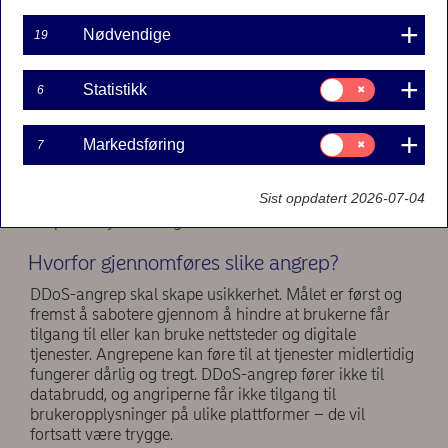
norsk kalles tjenestenektangrep eller
overbelastningsangrep. Et DDoS-angrep er et forsøk
Nødvendige
19
på å overbelaste et system eller nettsted i så stor grad
at nettjenestene går tregt eller ikke fungerer i det hele
tatt, slik at kundene ikke kan bruke dem. Dette kan
Samtykke
Statistikk
6
til:
ramme apper, nettsteder og både offentlige og private
Statistikk
digitale tjenester.
Samtykke
Markedsføring
7
til:
DDoS-angrep og annen cyberrelatert kriminalitet er et
Markedsføring
økende samfunnsproblem. De er angrep på samfunnet
Sist oppdatert 2026-07-04
– myndigheter, selskaper og banker angripes for å
skape forstyrrelser og usikkerhet.
Hvorfor gjennomføres slike angrep?
DDoS-angrep skal skape usikkerhet. Målet er først og
fremst å sabotere gjennom å hindre at brukerne får
tilgang til eller kan bruke nettsteder og digitale
tjenester. Angrepene kan føre til at tjenester midlertidig
fungerer dårlig og tregt. DDoS-angrep fører ikke til
databrudd, og angriperne får ikke tilgang til
brukeropplysninger på ulike plattformer – de vil
fortsatt være trygge.