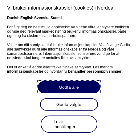
Hopp til hovedinnhold
Vi bruker informasjonskapsler (cookies) i Nordea
NO
Danish
English
Svenska
Suomi
For å gi deg en best mulig opplevelse av sidene våre, analysere trafikken
og vise deg relevant markedsføring bruker vi informasjonskapsler, både
egne og fra eksterne samarbeidspartnere.
Digital bankvirksomhet
Vi ber om ditt samtykke til å bruke informasjonskapsler. Ved å velge Godta
alle samtykker du til alle informasjonskapsler fra Nordea og våre
Hva er et DDoS-angrep, og
samarbeidspartnere. Informasjonskapsler som er nødvendige for at
nettstedet skal fungere omfattes ikke av samtykket.
hvorfor gjør det at ting går
Det er enkelt å endre eller trekke tilbake samtykket. Les mer om
tregere?
informasjonskapsler
og hvordan vi
behandler personopplysninger
.
Godta alle
08-11-2024
Godta valgte
Cyberangrep kommer i mange utgaver. Her skal vi
forklare en vanlig type som kalles DDoS-angrep.
Lukk
innstillinger
DDoS står for «Distributed Denial-of-Service», som på