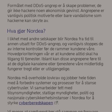
Formålet med DDoS-angrep er å skape problemer, de
gir ikke hackere noen økonomisk gevinst. Angrepene er
vanligvis politisk motiverte eller bare vandalisme som
hackerne kan skryte av.
Hva gjør Nordea?
I likhet med andre selskaper blir Nordea fra tid til
annen utsatt for DDoS-angrep, og vanligvis stoppes de
av interne kontroller før de rammer kundene våre.
Hovedprioriteringen vår er at kundene alltid skal ha
tilgang til tjenester. Iblant kan disse angrepene føre til
at de digitale kanalene eller tjenestene våre midlertidig
fungerer tregt eller er utilgjengelige.
Nordea må overholde lovkrav og jobber hele tiden
med å forbedre systemer og prosesser for å stanse
cybertrusler. Vi samarbeider tett med
tilsynsmyndigheter, statlige myndigheter, politi og
nasjonale cybersikkerhetsinstanser i Nordea for å
styrke
cyberberedskapen
.
Vi mener at samfunnet bør stå sammen og forsvare