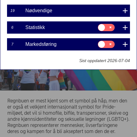
betydning.
Nødvendige
19
Samtykke
Statistikk
6
til:
Statistikk
Samtykke
Markedsføring
7
til:
Markedsføring
Sist oppdatert 2026-07-04
Regnbuen er mest kjent som et symbol på håp, men den
er også et velkjent internasjonalt symbol for Pride-
miljøet, det vil si homofile, bifile, transpersoner, skeive og
andre kjønnsidentiteter og seksuelle legninger (LGBTQ+).
Regnbuen representerer mennesker, livserfaringene
deres og kampen for å bli akseptert som den de er.