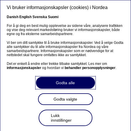
Hopp til hovedinnhold
Vi bruker informasjonskapsler (cookies) i Nordea
NO
Danish
English
Svenska
Suomi
For å gi deg en best mulig opplevelse av sidene våre, analysere trafikken
og vise deg relevant markedsføring bruker vi informasjonskapsler, både
egne og fra eksterne samarbeidspartnere.
Mangfold & inkludering
Vi ber om ditt samtykke til å bruke informasjonskapsler. Ved å velge Godta
alle samtykker du til alle informasjonskapsler fra Nordea og våre
Nordeas partnerskap med
samarbeidspartnere. Informasjonskapsler som er nødvendige for at
nettstedet skal fungere omfattes ikke av samtykket.
Pride handler om mer enn å
Det er enkelt å endre eller trekke tilbake samtykket. Les mer om
heise flagget
informasjonskapsler
og hvordan vi
behandler personopplysninger
.
Godta alle
08-06-2023
I sommer henger regnbueflaggene høyt i Nordeas
Godta valgte
lokaler, både bokstavelig og billedlig. De
signaliserer at Nordea støtter Pride og ønsker å
være en inkluderende arbeidsplass med stort
Lukk
mangfold. For noen er regnbuen bare et av
innstillinger
mange symboler, mens den for andre har stor