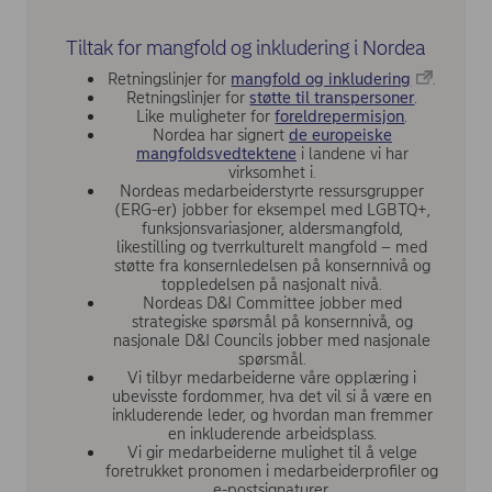
Tiltak for mangfold og inkludering i Nordea
Retningslinjer for
mangfold og inkludering
.
Retningslinjer for
støtte til transpersoner
.
Like muligheter for
foreldrepermisjon
.
Nordea har signert
de europeiske
mangfoldsvedtektene
i landene vi har
virksomhet i.
Nordeas medarbeiderstyrte ressursgrupper
(ERG-er) jobber for eksempel med LGBTQ+,
funksjonsvariasjoner, aldersmangfold,
likestilling og tverrkulturelt mangfold – med
støtte fra konsernledelsen på konsernnivå og
toppledelsen på nasjonalt nivå.
Nordeas D&I Committee jobber med
strategiske spørsmål på konsernnivå, og
nasjonale D&I Councils jobber med nasjonale
spørsmål.
Vi tilbyr medarbeiderne våre opplæring i
ubevisste fordommer, hva det vil si å være en
inkluderende leder, og hvordan man fremmer
en inkluderende arbeidsplass.
Vi gir medarbeiderne mulighet til å velge
foretrukket pronomen i medarbeiderprofiler og
e-postsignaturer.