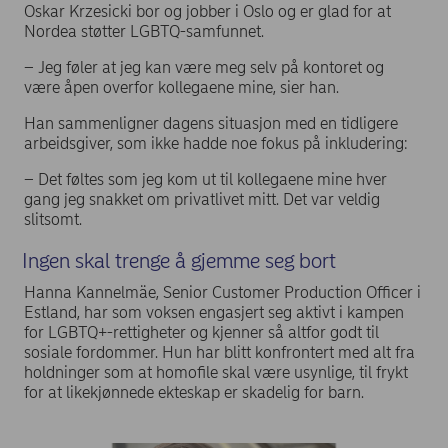
Oskar Krzesicki bor og jobber i Oslo og er glad for at
Nordea støtter LGBTQ-samfunnet.
– Jeg føler at jeg kan være meg selv på kontoret og
være åpen overfor kollegaene mine, sier han.
Han sammenligner dagens situasjon med en tidligere
arbeidsgiver, som ikke hadde noe fokus på inkludering:
– Det føltes som jeg kom ut til kollegaene mine hver
gang jeg snakket om privatlivet mitt. Det var veldig
slitsomt.
Ingen skal trenge å gjemme seg bort
Hanna Kannelmäe, Senior Customer Production Officer i
Estland, har som voksen engasjert seg aktivt i kampen
for LGBTQ+-rettigheter og kjenner så altfor godt til
sosiale fordommer. Hun har blitt konfrontert med alt fra
holdninger som at homofile skal være usynlige, til frykt
for at likekjønnede ekteskap er skadelig for barn.