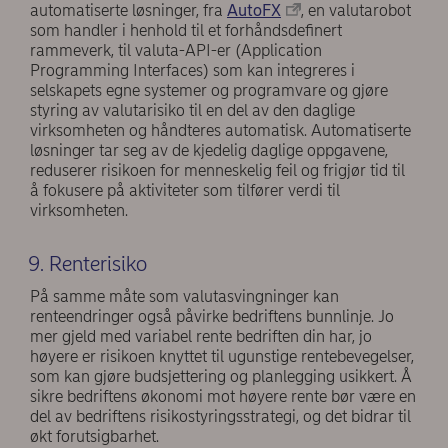
automatiserte løsninger, fra
AutoFX
, en valutarobot
som handler i henhold til et forhåndsdefinert
rammeverk, til valuta-API-er (Application
Programming Interfaces) som kan integreres i
selskapets egne systemer og programvare og gjøre
styring av valutarisiko til en del av den daglige
virksomheten og håndteres automatisk. Automatiserte
løsninger tar seg av de kjedelig daglige oppgavene,
reduserer risikoen for menneskelig feil og frigjør tid til
å fokusere på aktiviteter som tilfører verdi til
virksomheten.
9. Renterisiko
På samme måte som valutasvingninger kan
renteendringer også påvirke bedriftens bunnlinje. Jo
mer gjeld med variabel rente bedriften din har, jo
høyere er risikoen knyttet til ugunstige rentebevegelser,
som kan gjøre budsjettering og planlegging usikkert. Å
sikre bedriftens økonomi mot høyere rente bør være en
del av bedriftens risikostyringsstrategi, og det bidrar til
økt forutsigbarhet.