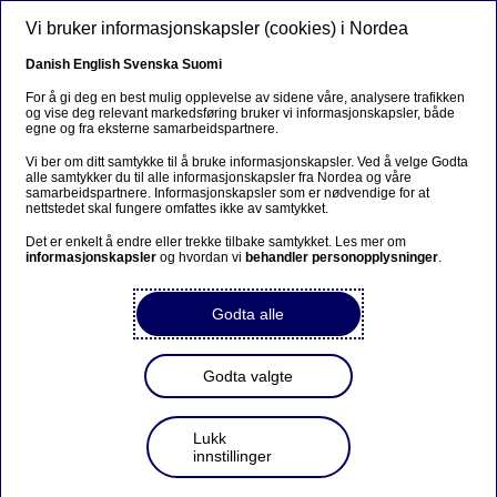
Hopp til hovedinnhold
Vi bruker informasjonskapsler (cookies) i Nordea
NO
Danish
English
Svenska
Suomi
For å gi deg en best mulig opplevelse av sidene våre, analysere trafikken
og vise deg relevant markedsføring bruker vi informasjonskapsler, både
egne og fra eksterne samarbeidspartnere.
Beklager...
Vi ber om ditt samtykke til å bruke informasjonskapsler. Ved å velge Godta
alle samtykker du til alle informasjonskapsler fra Nordea og våre
Siden findes desværre ikke på dansk
samarbeidspartnere. Informasjonskapsler som er nødvendige for at
nettstedet skal fungere omfattes ikke av samtykket.
Bliv på siden
|
Fortsæt til en relateret side på
Det er enkelt å endre eller trekke tilbake samtykket. Les mer om
informasjonskapsler
dansk
og hvordan vi
behandler personopplysninger
.
Godta alle
Gründervirksomhet
Godta valgte
Risikostyring: De 12 vanligste
Lukk
innstillinger
risikoene alle bedriftseiere bør