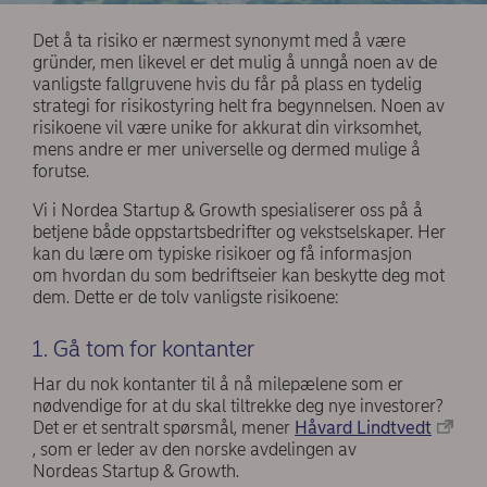
Det å ta risiko er nærmest synonymt med å være
gründer, men likevel er det mulig å unngå noen av de
vanligste fallgruvene hvis du får på plass en tydelig
strategi for risikostyring helt fra begynnelsen. Noen av
risikoene vil være unike for akkurat din virksomhet,
mens andre er mer universelle og dermed mulige å
forutse.
Vi i Nordea Startup & Growth spesialiserer oss på å
betjene både oppstartsbedrifter og vekstselskaper. Her
kan du lære om typiske risikoer og få informasjon
om hvordan du som bedriftseier kan beskytte deg mot
dem. Dette er de tolv vanligste risikoene:
1. Gå tom for kontanter
Har du nok kontanter til å nå milepælene som er
nødvendige for at du skal tiltrekke deg nye investorer?
Det er et sentralt spørsmål, mener
Håvard Lindtvedt
, som er leder av den norske avdelingen av
Nordeas Startup & Growth.