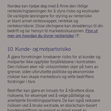
Nordea kan hjelpe deg med å finne den riktige
rentesikringsløsningen for å styre risiko og kostnader.
De vanligste løsningene for styring av renterisiko
er blant annet renteswapper, rentetak og
rentekorridorer. Disse sikringene kan skreddersys til din
bedrift og tar hensyn til markedssituasjonen.
Finn ut
mer om hvordan du styrer renterisiko
.
10. Kunde- og motpartsrisiko
Å gjøre forretninger innebærer risiko for at kunder og
motparter ikke oppfyller forpliktelsene i kontrakten.
Den risikoen øker når virksomheten skjer på tvers av
grenser, siden uforutsette politiske og økonomiske
risikoer kan skape markedsuro og sette bedriftens
fordringer i fare.
Bedrifter kan gjøre en innsats for å håndtere disse
risikoene, for eksempel ved å velge pålitelige og
anerkjente forretningspartnere. De kan også redusere
risikoen ved å bruke we.trade, en blockchain-basert
handelsplattform grunnlagt av blant annet av