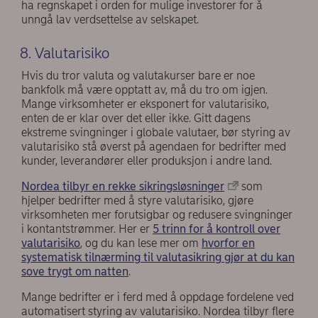
ha regnskapet i orden for mulige investorer for å
unngå lav verdsettelse av selskapet.
8. Valutarisiko
Hvis du tror valuta og valutakurser bare er noe
bankfolk må være opptatt av, må du tro om igjen.
Mange virksomheter er eksponert for valutarisiko,
enten de er klar over det eller ikke. Gitt dagens
ekstreme svingninger i globale valutaer, bør styring av
valutarisiko stå øverst på agendaen for bedrifter med
kunder, leverandører eller produksjon i andre land.
Nordea tilbyr en rekke sikringsløsninger
som
hjelper bedrifter med å styre valutarisiko, gjøre
virksomheten mer forutsigbar og redusere svingninger
i kontantstrømmer. Her er
5 trinn for å kontroll over
valutarisiko
, og du kan lese mer om
hvorfor en
systematisk tilnærming til valutasikring gjør at du kan
sove trygt om natten
.
Mange bedrifter er i ferd med å oppdage fordelene ved
automatisert styring av valutarisiko. Nordea tilbyr flere