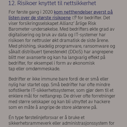
12. Risikoer knyttet til nettsikkerhet
For første gang i 2020
kom netthendelser øverst på
listen over de største risikoene
for bedrifter. Det
viser forsikringsselskapet Allianz’ årlige Risk
Barometer-undersøkelse. Med bedrifters økte grad av
digitalisering og bruk av data og IT-systemer har
risikoen for nettrusler økt dramatisk de siste årene.
Med phishing, skadelig programvare, ransomware og
såkalt distribuert tjenestenekt (DDoS) har angrepene
blitt mer avanserte og kan ha langvarig effekt på
bedrifter, for eksempel i form av økonomisk
tap eller omdømmeskade.
Bedrifter er ikke immune bare fordi de er små eller
nylig har startet opp. Små bedrifter har ofte mindre
sofistikerte IT-sikkerhetssystemer, som gjør dem til et
enklere mål for nettangrep. De driver ofte forretninger
med større selskaper og kan bli utnyttet av hackere
som en måte å angripe de store aktørene på.
Én type førstelinjeforsvar er å bruke et
sikkerhetsrammeverk eller administrasjonssystem for