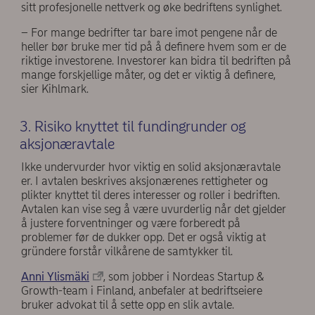
sitt profesjonelle nettverk og øke bedriftens synlighet.
– For mange bedrifter tar bare imot pengene når de
heller bør bruke mer tid på å definere hvem som er de
riktige investorene. Investorer kan bidra til bedriften på
mange forskjellige måter, og det er viktig å definere,
sier Kihlmark.
3. Risiko knyttet til fundingrunder og
aksjonæravtale
Ikke undervurder hvor viktig en solid aksjonæravtale
er. I avtalen beskrives aksjonærenes rettigheter og
plikter knyttet til deres interesser og roller i bedriften.
Avtalen kan vise seg å være uvurderlig når det gjelder
å justere forventninger og være forberedt på
problemer før de dukker opp. Det er også viktig at
gründere forstår vilkårene de samtykker til.
Anni Ylismäki
, som jobber i Nordeas Startup &
Growth-team i Finland, anbefaler at bedriftseiere
bruker advokat til å sette opp en slik avtale.