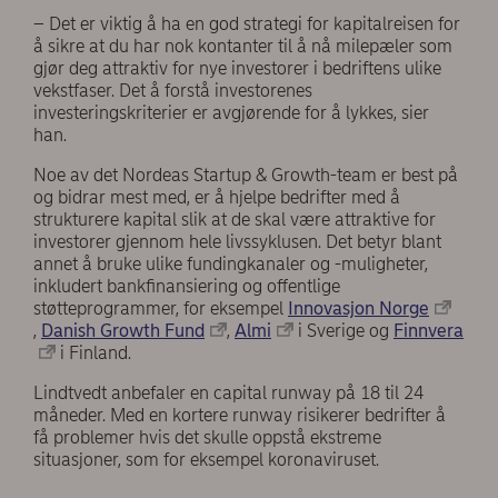
– Det er viktig å ha en god strategi for kapitalreisen for
å sikre at du har nok kontanter til å nå milepæler som
gjør deg attraktiv for nye investorer i bedriftens ulike
vekstfaser. Det å forstå investorenes
investeringskriterier er avgjørende for å lykkes, sier
han.
Noe av det Nordeas Startup & Growth-team er best på
og bidrar mest med, er å hjelpe bedrifter med å
strukturere kapital slik at de skal være attraktive for
investorer gjennom hele livssyklusen. Det betyr blant
annet å bruke ulike fundingkanaler og -muligheter,
inkludert bankfinansiering og offentlige
støtteprogrammer, for eksempel
Innovasjon Norge
,
Danish Growth Fund
,
Almi
i Sverige og
Finnvera
i Finland.
Lindtvedt anbefaler en capital runway på 18 til 24
måneder. Med en kortere runway risikerer bedrifter å
få problemer hvis det skulle oppstå ekstreme
situasjoner, som for eksempel koronaviruset.