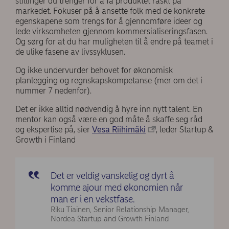
stillinger du trenger for å få produktet raskt på
markedet. Fokuser på å ansette folk med de konkrete
egenskapene som trengs for å gjennomføre ideer og
lede virksomheten gjennom kommersialiseringsfasen.
Og sørg for at du har muligheten til å endre på teamet i
de ulike fasene av livssyklusen.
Og ikke undervurder behovet for økonomisk
planlegging og regnskapskompetanse (mer om det i
nummer 7 nedenfor).
Det er ikke alltid nødvendig å hyre inn nytt talent. En
mentor kan også være en god måte å skaffe seg råd
og ekspertise på, sier
Vesa Riihimäki
, leder Startup &
Growth i Finland
Det er veldig vanskelig og dyrt å
komme ajour med økonomien når
man er i en vekstfase.
Riku Tiainen, Senior Relationship Manager,
Nordea Startup and Growth Finland