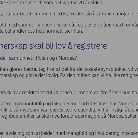
ke så kontroversielt som det var for 20 år siden.
n by, og har bodd sammen med kjæresten sin i samme nabolag de 
hold med samme kvinnen i fjorten år, og det er jo åpenbart for vår
lle behandler oss helt normalt, sier hun.
erskap skal bli lov å registrere
åde i samfunnet i Polen og i Nordea?
 kan gjøres bedre. Jeg tror at det fra det sosiale synspunktet vil
artnerskap og gjøre det lovlig. På den måten kan vi ha like rettig
ntrykk av arbeidet internt i Nordea gjennom de fire årene hun ha
 være en mangfoldig og inkluderende arbeidsplass har Nordea g
er ikke så mye som kan gjøres bedre egentlig. Vi har nylig fått en
regnbuefamilier ta like mye foreldrepermisjon, så Nordea stiller
n avdeling som arbeider med mangfold og inkludering, noe som