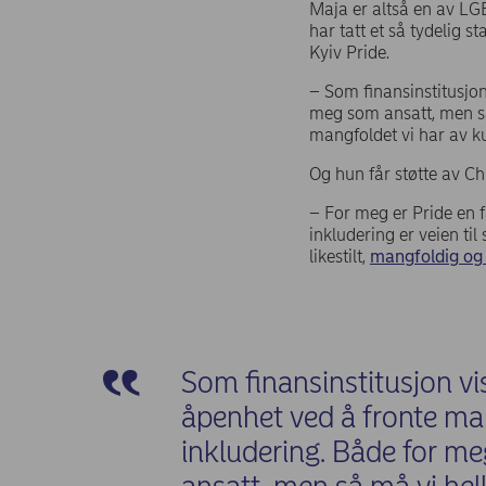
Maja er altså en av LG
har tatt et så tydelig 
Kyiv Pride.
– Som finansinstitusjo
meg som ansatt, men så 
mangfoldet vi har av ku
Og hun får støtte av Ch
– For meg er Pride en f
inkludering er veien til
likestilt,
mangfoldig og 
Som finansinstitusjon v
åpenhet ved å fronte ma
inkludering. Både for m