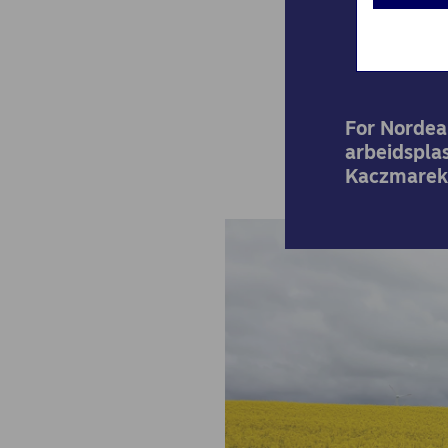
For Nordea
arbeidsplas
Kaczmarek 