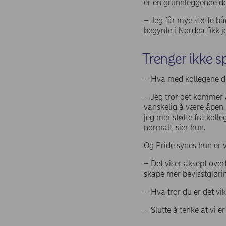
er en grunnleggende del 
– Jeg får mye støtte bå
begynte i Nordea fikk 
Trenger ikke s
– Hva med kollegene di
– Jeg tror det kommer a
vanskelig å være åpen. I
jeg mer støtte fra koll
normalt, sier hun.
Og Pride synes hun er v
– Det viser aksept over
skape mer bevisstgjørin
– Hva tror du er det vi
– Slutte å tenke at vi e