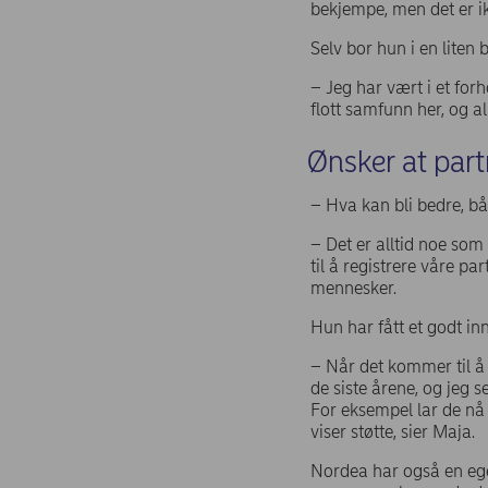
bekjempe, men det er ik
Selv bor hun i en lite
– Jeg har vært i et for
flott samfunn her, og a
Ønsker at partn
– Hva kan bli bedre, b
– Det er alltid noe som
til å registrere våre p
mennesker.
Hun har fått et godt in
– Når det kommer til å
de siste årene, og jeg s
For eksempel lar de nå 
viser støtte, sier Maja.
Nordea har også en ege