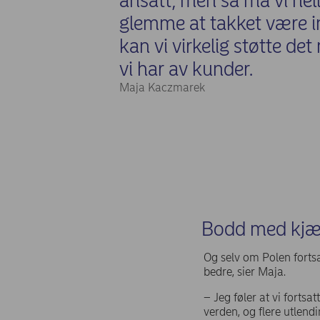
ansatt, men så må vi hell
glemme at takket være i
kan vi virkelig støtte de
vi har av kunder.
Maja Kaczmarek
Bodd med kjær
Og selv om Polen forts
bedre, sier Maja.
– Jeg føler at vi fortsa
verden, og flere utlend