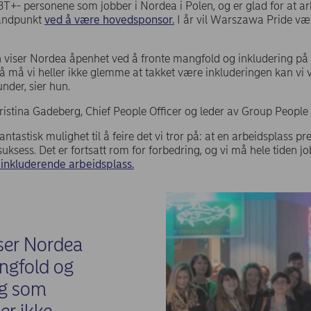
BT+- personene som jobber i Nordea i Polen, og er glad for at a
standpunkt
ved å være hovedsponsor.
I år vil Warszawa Pride vær
n viser Nordea åpenhet ved å fronte mangfold og inkludering på
må vi heller ikke glemme at takket være inkluderingen kan vi vi
nder, sier hun.
ristina Gadeberg, Chief People Officer og leder av Group People
antastisk mulighet til å feire det vi tror på: at en arbeidsplass 
 suksess. Det er fortsatt rom for forbedring, og vi må hele tiden 
inkluderende arbeidsplass.
iser Nordea
ngfold og
eg som