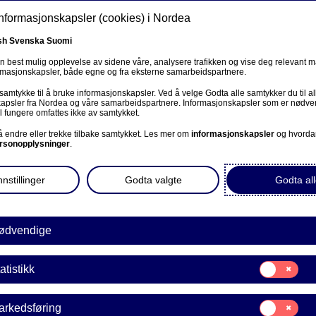
informasjonskapsler (cookies) i Nordea
sh
Svenska
Suomi
en best mulig opplevelse av sidene våre, analysere trafikken og vise deg relevant 
ormasjonskapsler, både egne og fra eksterne samarbeidspartnere.
ss
 samtykke til å bruke informasjonskapsler. Ved å velge Godta alle samtykker du til al
Om oss
Investorer
Nyheter & innsikt
Kar
apsler fra Nordea og våre samarbeidspartnere. Informasjonskapsler som er nødven
l fungere omfattes ikke av samtykket.
 å endre eller trekke tilbake samtykket. Les mer om
informasjonskapsler
og hvorda
rsonopplysninger
.
nstillinger
Godta valgte
Godta all
Mangfold & inkludering
ødvendige
 jobber i Nordea Polen: S
Samtykke
atistikk
til:
Statistikk
ønske vi kunne registrer
Samtykke
arkedsføring
til: