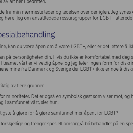
av alt her i bedriften.
de fra min nærmeste leder og ledelsen over der igjen. Jeg synes de
jeg høre jeg om ansattledede ressursgrupper for LGBT+ allerede
pesialbehandling
ne, kan du være åpen om å være LGBT+, eller er det lettere å i
n på personligheten din. Hvis du ikke er komfortabel med deg sel
 teamet vårt er vi veldig åpne, og jeg føler ingen form for diskri
egene mine fra Danmark og Sverige der LGBT+ ikke er noe å disku
iktig av flere grunner.
for minoriteter. Det er også en symbolsk gest som viser mot, og he
g i samfunnet vårt, sier hun.
ktigste å gjøre for å gjøre samfunnet mer åpent for LGBT?
r forskjellige og trenger spesiell omsorg/å bli behandlet på en spe