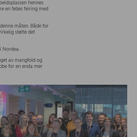
rbeidsplassen hennes
e en felles feiring med
 denne måten. Både for
rkelig støtte det
 i Nordea.
preget av mangfold og
jobbe for en enda mer