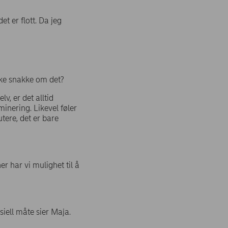
t er flott. Da jeg
kke snakke om det?
v, er det alltid
minering. Likevel føler
tere, det er bare
r har vi mulighet til å
siell måte sier Maja.