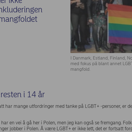
er ikke
nkluderingen
t mangfoldet
I Danmark, Estland, Finland, N
med fokus på blant annet LGBTQ
mangfold.
esten i 14 år
att har mange utfordringer med tanke på LGBT+ -personer, er d
tt har en vei å gå her i Polen, men jeg kan også se fremgang. Folk
inger jobber i Polen. Å være LGBT+ er ikke lett, det er fortsatt 