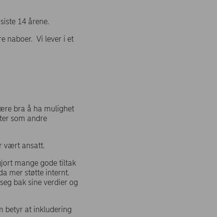
siste 14 årene.
e naboer. Vi lever i et
 være bra å ha mulighet
heter som andre
r vært ansatt.
jort mange gode tiltak
da mer støtte internt.
 seg bak sine verdier og
 betyr at inkludering