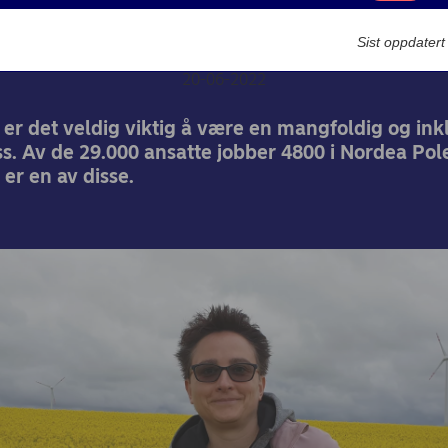
partnerskapet vårt
Markedsføring
Sist oppdater
20-06-2022
 er det veldig viktig å være en mangfoldig og in
s. Av de 29.000 ansatte jobber 4800 i Nordea Pol
er en av disse.