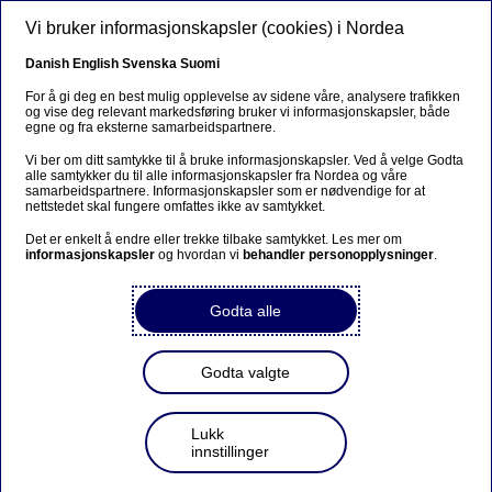
Hopp til hovedinnhold
Vi bruker informasjonskapsler (cookies) i Nordea
NO
Danish
English
Svenska
Suomi
For å gi deg en best mulig opplevelse av sidene våre, analysere trafikken
og vise deg relevant markedsføring bruker vi informasjonskapsler, både
egne og fra eksterne samarbeidspartnere.
Ansvarlige investeringer
Vi ber om ditt samtykke til å bruke informasjonskapsler. Ved å velge Godta
alle samtykker du til alle informasjonskapsler fra Nordea og våre
Hva er aktivt eierskap?
samarbeidspartnere. Informasjonskapsler som er nødvendige for at
nettstedet skal fungere omfattes ikke av samtykket.
Det er enkelt å endre eller trekke tilbake samtykket. Les mer om
16-10-2023
informasjonskapsler
og hvordan vi
behandler personopplysninger
.
Godta alle
Aktivt eierskap vil si at aksjeeiere engasjerer seg i et
selskap de har investert i, for å påvirke selskapets
Godta valgte
strategi og handlinger. Aktivt eierskap brukes ofte i
forbindelse med
ansvarlige investeringer
som en måte
å direkte påvirke et selskaps beslutninger og arbeid
Lukk
knyttet til samfunnsansvar.
innstillinger
Begrepet aktivt eierskap brukes ofte når