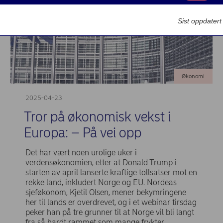
Markedsføring
Sist oppdater
Økonomi
2025-04-23
Tror på økonomisk vekst i
Europa: – På vei opp
Det har vært noen urolige uker i
verdensøkonomien, etter at Donald Trump i
starten av april lanserte kraftige tollsatser mot en
rekke land, inkludert Norge og EU. Nordeas
sjeføkonom, Kjetil Olsen, mener bekymringene
her til lands er overdrevet, og i et webinar tirsdag
peker han på tre grunner til at Norge vil bli langt
fra så hardt rammet som mange frykter.