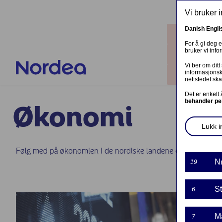
Hopp til hovedinnhold
Vi bruker 
Danish
Engli
Steder
For å gi deg 
bruker vi inf
Kontakt o
Vi ber om ditt
informasjonsk
Logg inn
nettstedet ska
Det er enkelt
behandler pe
Økonomi
Lukk in
Følg med på økonomien i de nordiske landene og endringer 
N
19
St
6
M
7