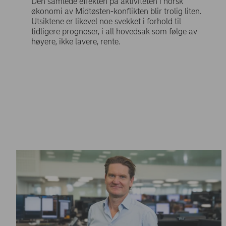
Den samlede effekten på aktiviteten i norsk
økonomi av Midtøsten-konflikten blir trolig liten.
Utsiktene er likevel noe svekket i forhold til
tidligere prognoser, i all hovedsak som følge av
høyere, ikke lavere, rente.