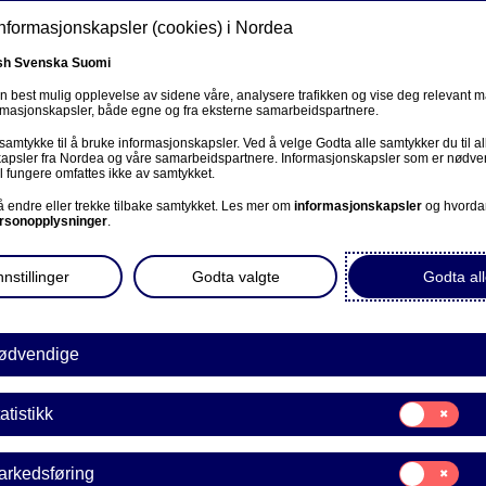
informasjonskapsler (cookies) i Nordea
sh
Svenska
Suomi
en best mulig opplevelse av sidene våre, analysere trafikken og vise deg relevant 
ormasjonskapsler, både egne og fra eksterne samarbeidspartnere.
ss
 samtykke til å bruke informasjonskapsler. Ved å velge Godta alle samtykker du til al
Om oss
Investorer
Nyheter & innsikt
Kar
apsler fra Nordea og våre samarbeidspartnere. Informasjonskapsler som er nødven
l fungere omfattes ikke av samtykket.
 å endre eller trekke tilbake samtykket. Les mer om
informasjonskapsler
og hvorda
rsonopplysninger
.
nstillinger
Godta valgte
Godta all
i den globale økonomien.
ødvendige
Samtykke
atistikk
til:
Statistikk
Samtykke
arkedsføring
til: