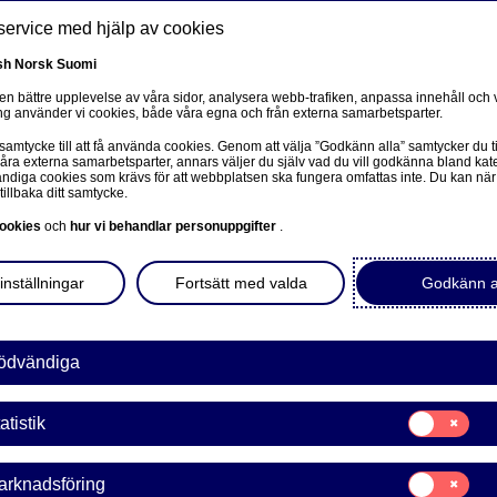
service med hjälp av cookies
sh
Norsk
Suomi
 en bättre upplevelse av våra sidor, analysera webb-trafiken, anpassa innehåll och v
g använder vi cookies, både våra egna och från externa samarbetsparter.
ss
 samtycke till att få använda cookies. Genom att välja ”Godkänn alla” samtycker du ti
Om oss
Investerare
Nyheter & insikter
Ka
våra externa samarbetsparter, annars väljer du själv vad du vill godkänna bland kat
diga cookies som krävs för att webbplatsen ska fungera omfattas inte. Du kan när
tillbaka ditt samtycke.
ookies
och
hur vi behandlar personuppgifter
.
inställningar
Fortsätt med valda
Godkänn a
 i världen.
ödvändiga
Samtycke
atistik
för:
Statistik
Samtycke
arknadsföring
för: