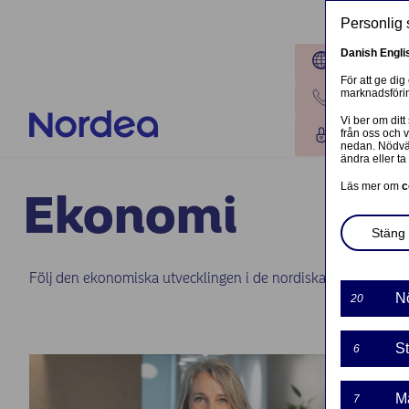
Hoppa till huvudinnehåll
Personlig 
Danish
Engli
Platser
För att ge dig
marknadsförin
Kontakta o
Vi ber om ditt
från oss och 
Logga in
nedan. Nödvän
ändra eller ta 
Läs mer om
c
Ekonomi
Stäng 
Följ den ekonomiska utvecklingen i de nordiska länderna och
N
20
St
6
M
7