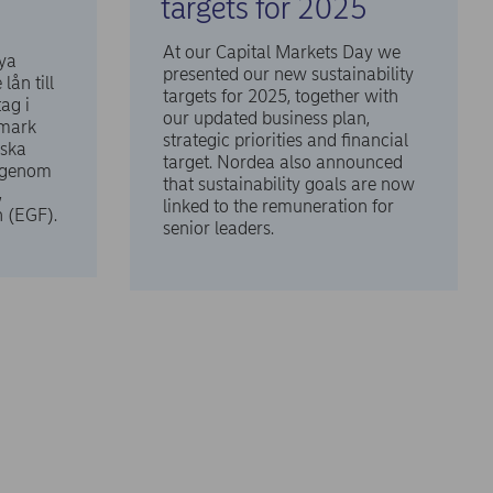
targets for 2025
At our Capital Markets Day we
ya
presented our new sustainability
lån till
targets for 2025, together with
ag i
our updated business plan,
nmark
strategic priorities and financial
iska
target. Nordea also announced
) genom
that sustainability goals are now
,
linked to the remuneration for
 (EGF).
senior leaders.