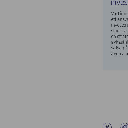
inves
Vad inne
ett ansva
invester
stora kap
en strat
avkastni
satsa p
även and