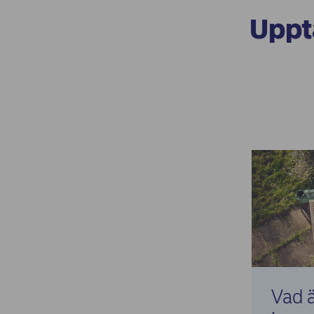
Uppt
Vad ä