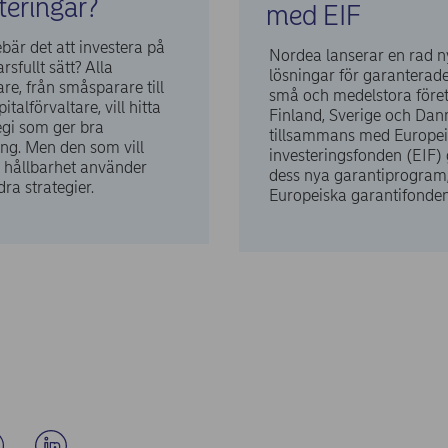
teringar?
med EIF
bär det att investera på
Nordea lanserar en rad n
rsfullt sätt? Alla
lösningar för garanterade 
are, från småsparare till
små och medelstora föret
italförvaltare, vill hitta
Finland, Sverige och Da
egi som ger bra
tillsammans med Europe
ng. Men den som vill
investeringsfonden (EIF
å hållbarhet använder
dess nya garantiprogram
ra strategier.
Europeiska garantifonden