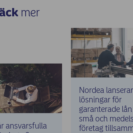
äck
mer
Nordea lansera
lösningar för
garanterade lån t
små och medels
r ansvarsfulla
företag tillsam