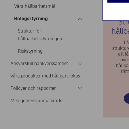
Våra hållbarhetsmål
Bolagsstyrning
Str
hållb
Struktur för
hållbarhetsstyrningen
Lä
struktu
Riskstyrning
att f
över
Ansvarsfull bankverksamhet
hållba
rik
Våra produkter med hållbart fokus
Policyer och rapporter
Med gemensamma krafter