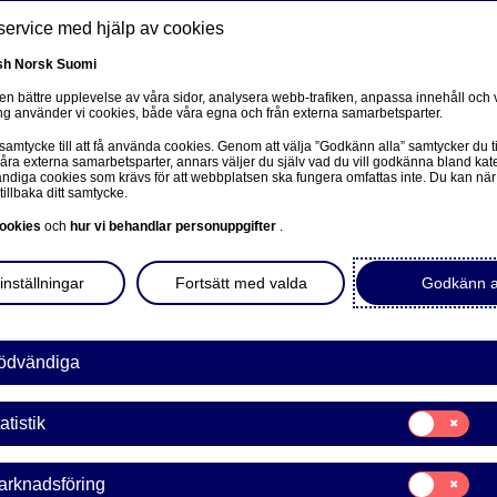
service med hjälp av cookies
sh
Norsk
Suomi
 en bättre upplevelse av våra sidor, analysera webb-trafiken, anpassa innehåll och v
g använder vi cookies, både våra egna och från externa samarbetsparter.
ss
 samtycke till att få använda cookies. Genom att välja ”Godkänn alla” samtycker du ti
Om oss
Investerare
Nyheter & insikter
Kar
våra externa samarbetsparter, annars väljer du själv vad du vill godkänna bland kat
diga cookies som krävs för att webbplatsen ska fungera omfattas inte. Du kan när
tillbaka ditt samtycke.
ookies
och
hur vi behandlar personuppgifter
.
agsstyrning
inställningar
Fortsätt med valda
Godkänn a
rhet
Hållbarhet och Nordea
Bolagsstyrning
ödvändiga
rning ska säkerställa, för aktieägarnas räkning, att företag drivs
Samtycke
atistik
sätt som möjligt. Gå till b
olagsstyrning
om du vill läsa mer om hu
för:
Statistik
u mer om hur vi har strukturerat styrningen av våra hållbarhetsr
Samtycke
arknadsföring
för: