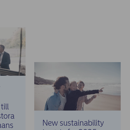
r
ill
tora
New sustainability
mans