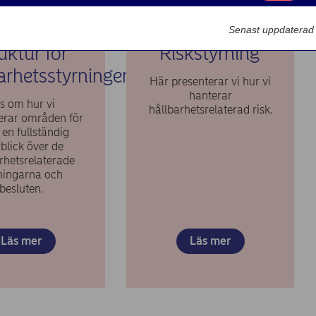
Marknadsförin
Senast uppdaterad
uktur för
Riskstyrning
arhetsstyrningen
Här presenterar vi hur vi
hanterar
s om hur vi
hållbarhetsrelaterad risk.
rerar områden för
å en fullständig
blick över de
rhetsrelaterade
tningarna och
besluten.
Läs mer
Läs mer