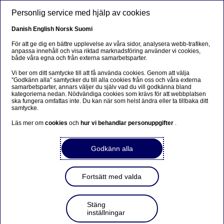
Hoppa till huvudinnehåll
Personlig service med hjälp av cookies
SV
Danish
English
Norsk
Suomi
Upplysningar
För att ge dig en bättre upplevelse av våra sidor, analysera webb-trafiken,
anpassa innehåll och visa riktad marknadsföring använder vi cookies,
både våra egna och från externa samarbetsparter.
Hem
Om oss
Bolagsstyrning
Ersättning
Upplysningar
Vi ber om ditt samtycke till att få använda cookies. Genom att välja
”Godkänn alla” samtycker du till alla cookies från oss och våra externa
samarbetsparter, annars väljer du själv vad du vill godkänna bland
kategorierna nedan. Nödvändiga cookies som krävs för att webbplatsen
Här hittar du Nordeas upplysningar om ersättning och
ska fungera omfattas inte. Du kan när som helst ändra eller ta tillbaka ditt
annan relaterad information:
samtycke.
Läs mer om
Nordeas Ersättningsrapport för styrande organ
cookies
och
hur vi behandlar personuppgifter
.
som godkänt på den ordinarie
bolagsstämman med information rörande
Godkänn alla
ersättningar till styrelseledamöterna,
koncernchefen och vice vd.
Nordeas Ersättningsförklaring
som innehåller
Fortsätt med valda
information rörande föregående års ersättningar
till styrelseledamöterna, koncernchefen och den
övriga ledningen.
Stäng
Pillar III upplysningar
som ger mer detaljerad
inställningar
information om Nordeas ersättningar. Dessa