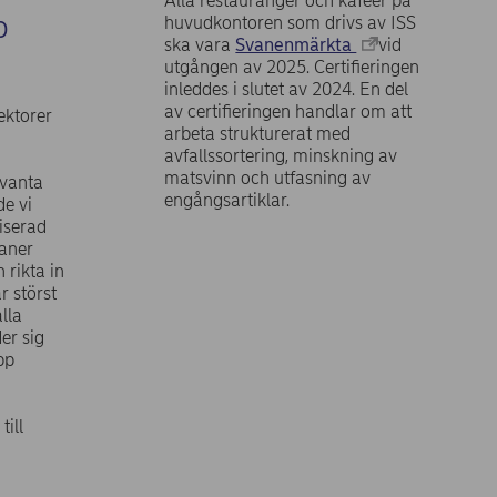
Alla restauranger och kaféer på
p
huvudkontoren som drivs av ISS
ska vara
Svanenmärkta
vid
utgången av 2025. Certifieringen
inleddes i slutet av 2024. En del
av certifieringen handlar om att
ektorer
arbeta strukturerat med
avfallssortering, minskning av
matsvinn och utfasning av
evanta
engångsartiklar.
de vi
iserad
laner
n rikta in
r störst
alla
er sig
pp
till