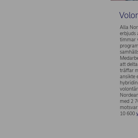
Volon
Alla No
erbjuds 
timmar v
program
samhäl
Medarbe
att delt
träffar 
ansikte e
hybridin
volontä
Nordeam
med 2 70
motsvar
10 600