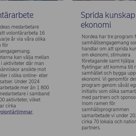
tärarbete
Sprida kunska
ekonomi
rdeas medarbetare
att volontärarbeta 16
Nordea har tre program f
arje år via våra olika
samhällsengagemang s
 för
handlar om att sprida ku
lsengagemang.
om ekonomi, stimulera
tarna kan välja mellan
företagande samt hjälpa
a i aktiviteter där man
flyktingar att komma till r
människor ansikte mot
samhället och bygga upp
ller i olika online- eller
ekonomi. Vi genomför de
satser. Under 2024
program genom såväl eg
rarbetade mer än 1 800
initiativ som olika samar
edarbetare i samband
med partners och sponsor
0 aktiviteter, vilket
Inom ramen för
ar cirka
samhällsprogrammen
volontärtimmar
.
samarbetade vi under 2
cirka 70 lokala och natio
partners.