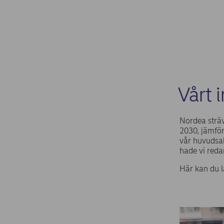
Vårt 
Nordea sträv
2030, jämför
vår huvudsak
hade vi red
Här kan du l