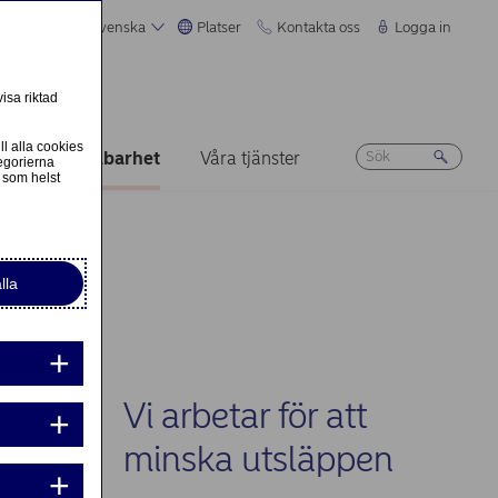
Svenska
Platser
Kontakta oss
Logga in
isa riktad
ll alla cookies
riär
Hållbarhet
Våra tjänster
egorierna
 som helst
lla
Vi arbetar för att
minska utsläppen