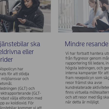
jänstebilar ska
Mindre resande
eldrivna eller
Vi har fortsatt hantera u
rider
från flygresor genom mån
rapportering till ledare, i
högsta ledningen, och g
ilspolicyn har
interna kampanjer för att 
ats för att stödja
fram resepolicyn som säg
 miljöansvar och
resor främst ska avse
etsmål.
kundrelaterade aktiviteter,
ledningen (GLT) och
finns virtuella mötesalter
irektrapporterande (GLT-
och att resor med tåg ska
ndast välja elfordon med
när detta är möjligt.
äpp av koldioxid. För
jänstebilar kommer vi att