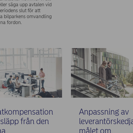
eller säga upp avtalen vid
eriodens slut för att
a bilparkens omvandling
ivna fordon.
atkompensation
Anpassning av
tsläpp från den
leverantörskedja
na
målet om