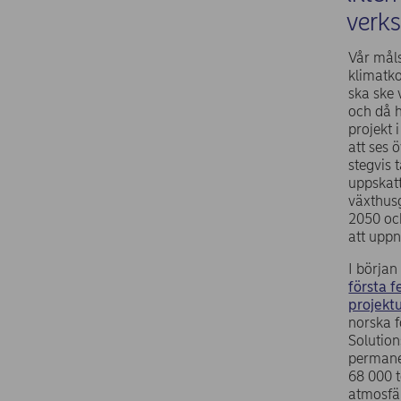
verk
Vår måls
klimatk
ska ske 
och då h
projekt
att ses 
stegvis t
uppskat
växthusg
2050 och
att uppn
I börja
första 
projekt
norska f
Solutio
permane
68 000 t
atmosfä