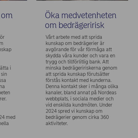
p om
Öka medvetenheten
om bedrägeririsk
ör
Vårt arbete med att sprida
om
kunskap om bedrägerier är
nskap
avgörande för vår förmåga att
skydda våra kunder och vara en
trygg och tillförlitlig bank. Att
ätta i
minska bedrägeririskerna genom
 sin
att sprida kunskap förutsätter
ssa
förstås kontakt med kunderna.
na
Denna kontakt sker i många olika
beten
kanaler, bland annat på Nordeas
er.
webbplats, i sociala medier och
vid enskilda kundmöten. Under
2024 spred vi kunskap om
024 med
bedrägerier genom cirka 360
nella
aktiviteter.