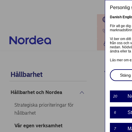
Hoppa till huvudinnehåll
Personlig 
Danish
Engli
Platser
För att ge dig
marknadsförin
Kontakta o
Vi ber om ditt
från oss och 
Logga in
nedan. Nödvän
ändra eller ta 
Läs mer om
c
Vår
Hållbarhet
Stäng 
Hem
Hållba
Hållbarhet och Nordea
N
20
Strategiska prioriteringar för
St
hållbarhet
6
Vår egen verksamhet
M
7