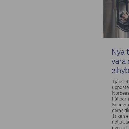
Nya t
vara 
elhyb
Tjänsteb
uppdater
Nordeas
hållbarh
Koncern
deras d
1) kan e
nollutsl
övriga t