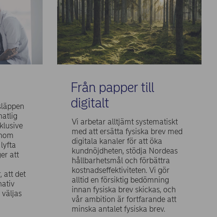
Från papper till
digitalt
tsläppen
atlig
Vi arbetar alltjämt systematiskt
nklusive
med att ersätta fysiska brev med
enom
digitala kanaler för att öka
lyfta
kundnöjdheten, stödja Nordeas
er att
hållbarhetsmål och förbättra
kostnadseffektiviteten. Vi gör
 att det
alltid en försiktig bedömning
nativ
innan fysiska brev skickas, och
 väljas
vår ambition är fortfarande att
minska antalet fysiska brev.