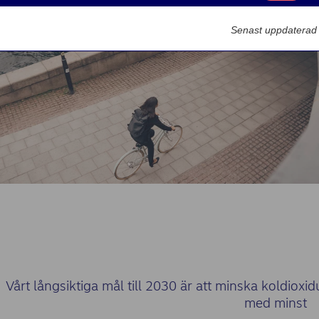
Marknadsförin
Senast uppdaterad
Vårt långsiktiga mål till 2030 är att minska koldiox
med minst