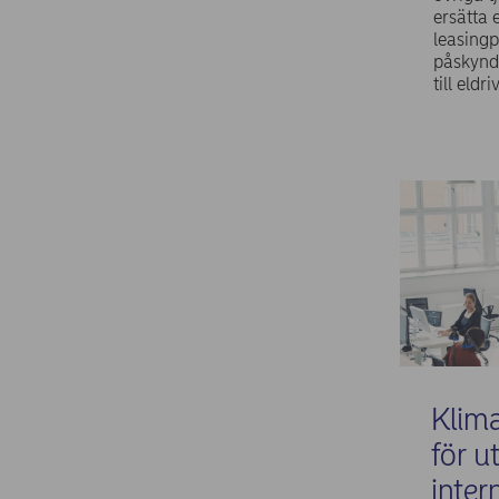
ersätta 
leasingp
påskynd
till eldr
Klim
för u
inter