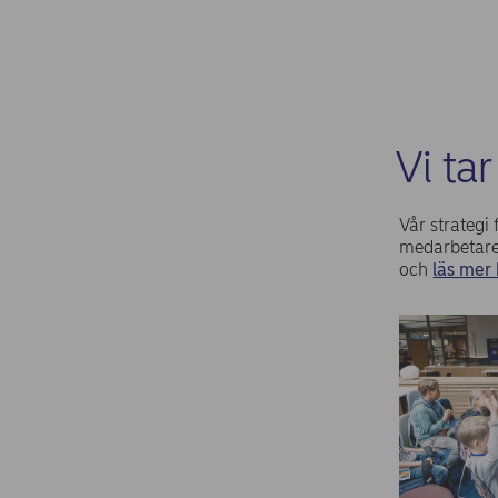
Vi ta
Vår strateg
medarbetare
och
läs mer 