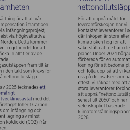
samheten
nettonollutsläp
ättning är att all vår
För att uppnå målet för
ompensation i framtiden
leverantörskedjan har vi
via infångningsprojekt,
kontaktat leverantörer i s
elst via högkvalitativa
där inköpen är stora eller
 i Norden. Detta kommer
klimatrisken hög för att
över regelbundet för att
säkerställa att de har rel
äcka in allt fler av de
planer. Under 2024 börja
tade
förbereda för en automat
asutsläppen fram till år
lösning för att bedöma p
 i den takt som krävs för
och följa upp, så att vi ka
å nettonollutsläpp.
oss på de insatser som ha
effekt. Vi räknar med att 
n av 2025 tecknades
ett
stora leverantörer förbind
femårigt
att uppnå ”nettonollutslä
utvecklingsavtal
med det
senast till 2050” och har
öretaget Inherit Carbon
vetenskapligt baserade
ns om infångning och
klimatomställningsplaner 
nt lagring av minst
2028.
on koldioxid (CO2) från
ren.