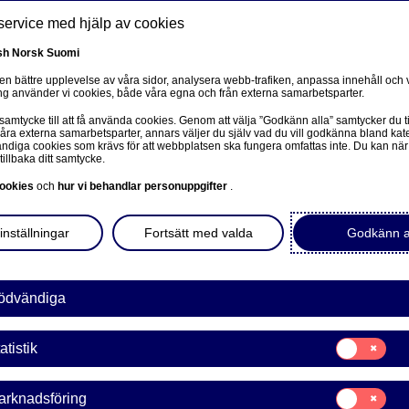
service med hjälp av cookies
sh
Norsk
Suomi
 en bättre upplevelse av våra sidor, analysera webb-trafiken, anpassa innehåll och v
g använder vi cookies, både våra egna och från externa samarbetsparter.
ss
 samtycke till att få använda cookies. Genom att välja ”Godkänn alla” samtycker du ti
Om oss
Investerare
Nyheter & insikter
Kar
våra externa samarbetsparter, annars väljer du själv vad du vill godkänna bland kat
diga cookies som krävs för att webbplatsen ska fungera omfattas inte. Du kan när
tillbaka ditt samtycke.
ookies
och
hur vi behandlar personuppgifter
.
 egen verksamhet
inställningar
Fortsätt med valda
Godkänn a
rhet
Hållbarhet och Nordea
Vår egen verksamhet
ödvändiga
Samtycke
atistik
för:
Statistik
Samtycke
arknadsföring
för: