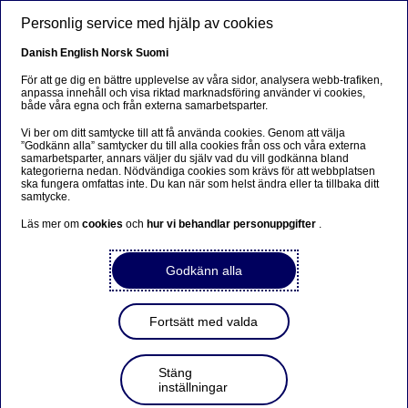
Hoppa till huvudinnehåll
Personlig service med hjälp av cookies
SV
Danish
English
Norsk
Suomi
För att ge dig en bättre upplevelse av våra sidor, analysera webb-trafiken,
anpassa innehåll och visa riktad marknadsföring använder vi cookies,
både våra egna och från externa samarbetsparter.
Insikter för företag
Vi ber om ditt samtycke till att få använda cookies. Genom att välja
”Godkänn alla” samtycker du till alla cookies från oss och våra externa
Sveriges ekonomiska
samarbetsparter, annars väljer du själv vad du vill godkänna bland
kategorierna nedan. Nödvändiga cookies som krävs för att webbplatsen
motståndskraft skapar
ska fungera omfattas inte. Du kan när som helst ändra eller ta tillbaka ditt
samtycke.
förutsättningar för nya affärer
Läs mer om
cookies
och
hur vi behandlar personuppgifter
.
2025-09-12
Godkänn alla
Trots det fortsatt osäkra världsläget banar
Sveriges robusta ekonomiska
Fortsätt med valda
grundförutsättningar väg för fler företagsaffärer
under andra halvåret 2025. Räntorna väntas
Stäng
förbli låga framöver, enligt Nordeas prognoser,
inställningar
och bankens experter förväntar sig därmed en