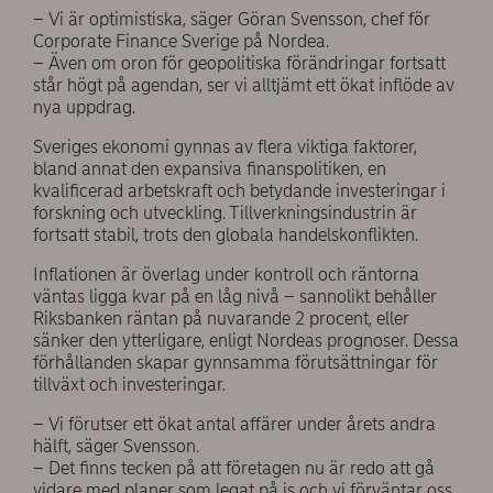
– Vi är optimistiska, säger Göran Svensson, chef för
Corporate Finance Sverige på Nordea.
– Även om oron för geopolitiska förändringar fortsatt
står högt på agendan, ser vi alltjämt ett ökat inflöde av
nya uppdrag.
Sveriges ekonomi gynnas av flera viktiga faktorer,
bland annat den expansiva finanspolitiken, en
kvalificerad arbetskraft och betydande investeringar i
forskning och utveckling. Tillverkningsindustrin är
fortsatt stabil, trots den globala handelskonflikten.
Inflationen är överlag under kontroll och räntorna
väntas ligga kvar på en låg nivå – sannolikt behåller
Riksbanken räntan på nuvarande 2 procent, eller
sänker den ytterligare, enligt Nordeas prognoser. Dessa
förhållanden skapar gynnsamma förutsättningar för
tillväxt och investeringar.
– Vi förutser ett ökat antal affärer under årets andra
hälft, säger Svensson.
– Det finns tecken på att företagen nu är redo att gå
vidare med planer som legat på is och vi förväntar oss