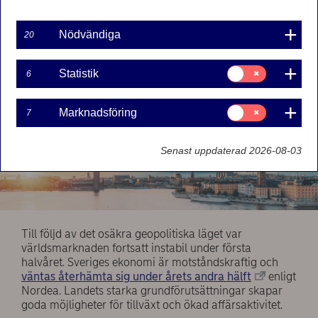
ökning av antalet affärer.
Nödvändiga
20
Samtycke
Statistik
6
för:
Statistik
Samtycke
Marknadsföring
7
för:
Marknadsföring
Senast uppdaterad 2026-08-03
Till följd av det osäkra geopolitiska läget var
världsmarknaden fortsatt instabil under första
halvåret. Sveriges ekonomi är motståndskraftig och
väntas återhämta sig under årets andra hälft
enligt
Nordea. Landets starka grundförutsättningar skapar
goda möjligheter för tillväxt och ökad affärsaktivitet.