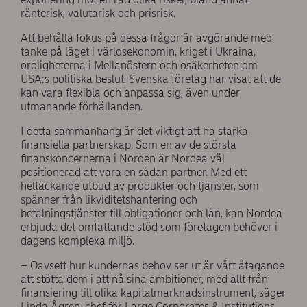
ränterisk, valutarisk och prisrisk.
Att behålla fokus på dessa frågor är avgörande med
tanke på läget i världsekonomin, kriget i Ukraina,
oroligheterna i Mellanöstern och osäkerheten om
USA:s politiska beslut. Svenska företag har visat att de
kan vara flexibla och anpassa sig, även under
utmanande förhållanden.
I detta sammanhang är det viktigt att ha starka
finansiella partnerskap. Som en av de största
finanskoncernerna i Norden är Nordea väl
positionerad att vara en sådan partner. Med ett
heltäckande utbud av produkter och tjänster, som
spänner från likviditetshantering och
betalningstjänster till obligationer och lån, kan Nordea
erbjuda det omfattande stöd som företagen behöver i
dagens komplexa miljö.
– Oavsett hur kundernas behov ser ut är vårt åtagande
att stötta dem i att nå sina ambitioner, med allt från
finansiering till olika kapitalmarknadsinstrument, säger
Linda Ågren, chef för Large Corporates & Institutions