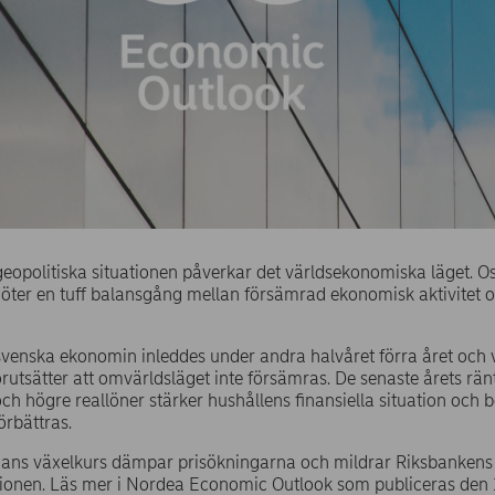
eopolitiska situationen påverkar det världsekonomiska läget. O
öter en tuff balansgång mellan försämrad ekonomisk aktivitet 
venska ekonomin inleddes under andra halvåret förra året och v
rutsätter att omvärldsläget inte försämras. De senaste årets rän
och högre reallöner stärker hushållens finansiella situation och b
örbättras.
ans växelkurs dämpar prisökningarna och mildrar Riksbankens 
tionen. Läs mer i Nordea Economic Outlook som publiceras den