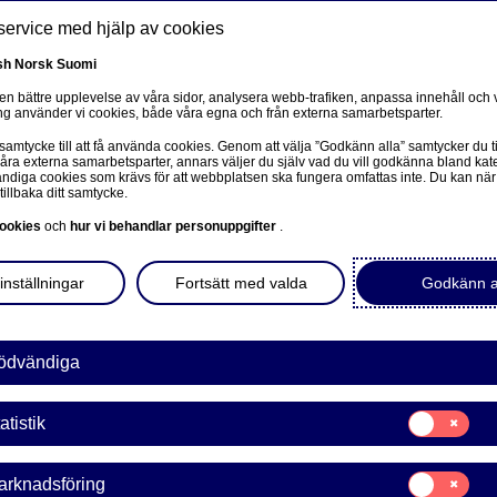
service med hjälp av cookies
sh
Norsk
Suomi
 en bättre upplevelse av våra sidor, analysera webb-trafiken, anpassa innehåll och v
g använder vi cookies, både våra egna och från externa samarbetsparter.
ss
 samtycke till att få använda cookies. Genom att välja ”Godkänn alla” samtycker du ti
Om oss
Investerare
Nyheter & insikter
Ka
våra externa samarbetsparter, annars väljer du själv vad du vill godkänna bland kat
diga cookies som krävs för att webbplatsen ska fungera omfattas inte. Du kan när
tillbaka ditt samtycke.
ookies
och
hur vi behandlar personuppgifter
.
inställningar
Fortsätt med valda
Godkänn a
Economic Outlook
ödvändiga
ea Economic Outlook: A
Samtycke
atistik
för:
Statistik
dig till webbinariet
Samtycke
arknadsföring
för: