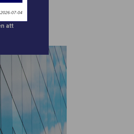
g
 2026-07-04
n att