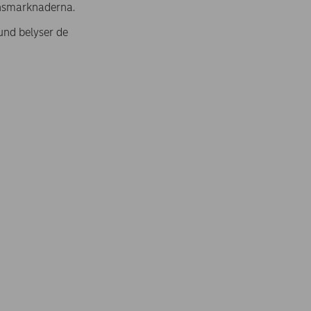
nansmarknaderna.
und belyser de