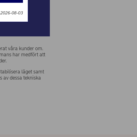
g
 2026-08-03
erat våra kunder om.
mmans har medfört att
der.
stabilisera läget samt
as av dessa tekniska