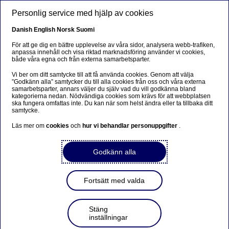
Hoppa till huvudinnehåll
Personlig service med hjälp av cookies
SV
Danish
English
Norsk
Suomi
Susanne Anderberg
För att ge dig en bättre upplevelse av våra sidor, analysera webb-trafiken,
anpassa innehåll och visa riktad marknadsföring använder vi cookies,
både våra egna och från externa samarbetsparter.
Hem
Om oss
Bolagsstyrning
Styrelse
Vi ber om ditt samtycke till att få använda cookies. Genom att välja
”Godkänn alla” samtycker du till alla cookies från oss och våra externa
Styrelsens ledamöter
Gerhard Olsson
samarbetsparter, annars väljer du själv vad du vill godkänna bland
kategorierna nedan. Nödvändiga cookies som krävs för att webbplatsen
ska fungera omfattas inte. Du kan när som helst ändra eller ta tillbaka ditt
Styrelseledamot
samtycke.
Läs mer om
cookies
och
hur vi behandlar personuppgifter
.
Godkänn alla
Fortsätt med valda
Stäng
inställningar