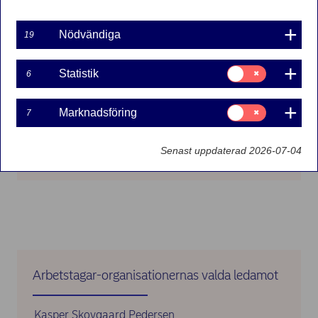
Nödvändiga
19
Samtycke
Statistik
6
för:
Statistik
Styrelseledamot
sedan 2026, suppleant till slutet av
Samtycke
Marknadsföring
7
nästa årsstämma 2027.
för:
Nationalitet
svensk
Marknadsföring
Född
1978
Senast uppdaterad 2026-07-04
Arbetstagar-organisationernas valda ledamot
Kasper Skovgaard Pedersen