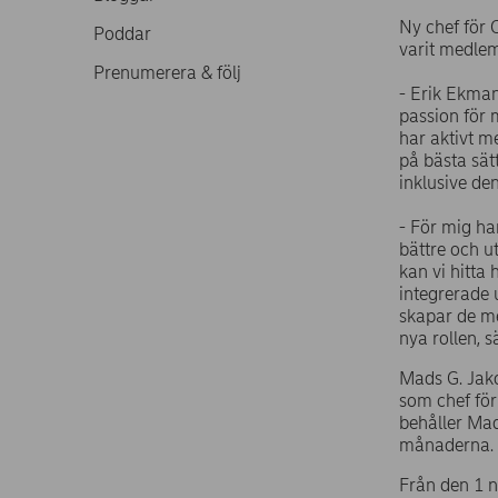
Ny chef för 
Poddar
varit medlem
Prenumerera & följ
- Erik Ekman
passion för 
har aktivt m
på bästa sät
inklusive de
- För mig ha
bättre och u
kan vi hitta
integrerade 
skapar de me
nya rollen, 
Mads G. Jako
som chef fö
behåller Ma
månaderna. E
Från den 1 