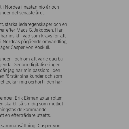
 i Nordea i nästan nio år och
nder det senaste året.
t, starka ledaregenskaper och en
över efter Mads G. Jakobsen. Han
r insikt i vad som krävs för att
tt i Nordeas pågående omvandling,
säger Casper von Koskull.
nder - och om att varje dag bli
agenda. Genom digitaliseringen
 där jag har min passion: i den
gen förstår sina kunder och som
t lockar mig oerhört i den här
ember. Erik Ekman axlar rollen
 ska bli så smidig som möjligt
ämningsfas de kommande
t en efterträdare utsetts.
e sammansättning: Casper von