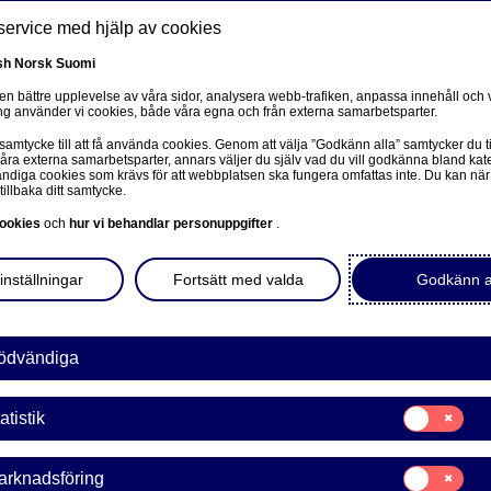
service med hjälp av cookies
sh
Norsk
Suomi
 en bättre upplevelse av våra sidor, analysera webb-trafiken, anpassa innehåll och v
g använder vi cookies, både våra egna och från externa samarbetsparter.
ss
 samtycke till att få använda cookies. Genom att välja ”Godkänn alla” samtycker du ti
Om oss
Investerare
Nyheter & insikter
Ka
våra externa samarbetsparter, annars väljer du själv vad du vill godkänna bland kat
diga cookies som krävs för att webbplatsen ska fungera omfattas inte. Du kan när
tillbaka ditt samtycke.
ookies
och
hur vi behandlar personuppgifter
.
inställningar
Fortsätt med valda
Godkänn a
ödvändiga
Samtycke
atistik
för:
Statistik
dringar i Nordeas koncernl
Samtycke
arknadsföring
för: