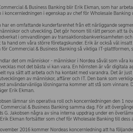
Commercial & Business Banking blir Erik Ekman, som har arbetat
 i koncernledningen i egenskap av chef för Wholesale Banking u
 har en omfattande kunderfarenhet från ett närliggande segmen
människor och utveckling. Det gör honom till rätt person att ta 
edverkat i omvandlingen av transaktionsbankverksamheten och ha
t ta hand om våra större företagskunder. Erik är också väl insa
n för Commercial & Business Banking så viktiga IT-plattformen, 
ndlar det om människor - människor i Nordea såväl som våra ku
tvecklas mot det bästa vi kan vara. En hörnsten är vår digitala 
 helt nya sätt att arbeta och ha kontakt med varandra. Det är just
utvecklingen av människor, affärer och IT. Den bank som verkli
st användarvänliga lösningarna kommer att stå som vinnare. De
säger Erik Ekman.
bsen lämnar sin operativa roll och koncernledningen den 1 nov
r Commercial & Business Banking samma dag. För att övergången
ds G. Jakobsen några av sina interna uppdrag under en överl
rik Ekman fortsätter som chef för Wholesale Banking till dess at
november 2016 kommer Nordeas koncernledning att ha följand