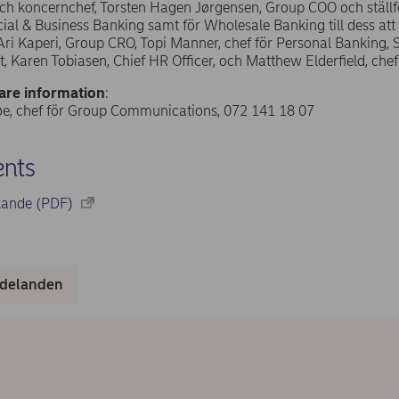
och koncernchef, Torsten Hagen Jørgensen, Group COO och ställ
al & Business Banking samt för Wholesale Banking till dess att en
ri Kaperi, Group CRO, Topi Manner, chef för Personal Banking, S
Karen Tobiasen, Chief HR Officer, och Matthew Elderfield, che
gare information
:
e, chef för Group Communications, 072 141 18 07
nts
lande (PDF)
delanden