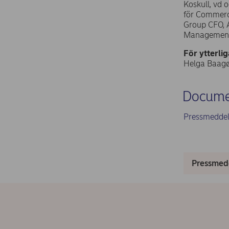
Koskull, vd 
för Commerci
Group CFO, A
Management, 
För ytterli
Helga Baagø
Docume
Pressmedde
Pressmed