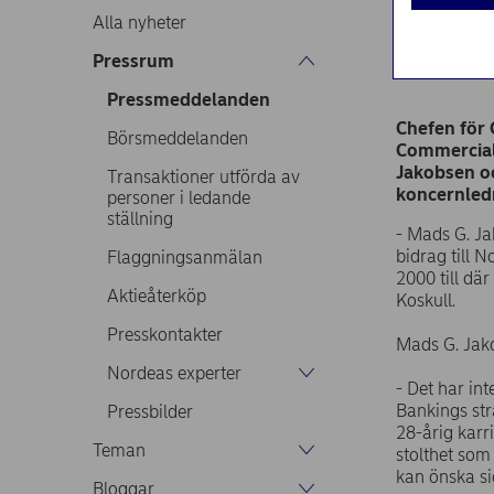
Alla nyheter
Pressrum
Pressmeddel
Pressmeddelanden
Chefen för
Börsmeddelanden
Commercial 
Jakobsen oc
Transaktioner utförda av
koncernled
personer i ledande
ställning
- Mads G. Ja
bidrag till 
Flaggningsanmälan
2000 till dä
Aktieåterköp
Koskull.
Presskontakter
Mads G. Jako
Nordeas experter
- Det har in
Bankings stra
Pressbilder
28-årig kar
Teman
stolthet som
kan önska sig
Bloggar