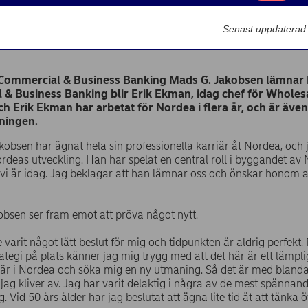
Marknadsförin
Senast uppdaterad
ande | 2016-10-26 08:05
 Commercial & Business Banking Mads G. Jakobsen lämnar 
& Business Banking blir Erik Ekman, idag chef för Wholes
h Erik Ekman har arbetat för Nordea i flera år, och är äv
ningen.
kobsen har ägnat hela sin professionella karriär åt Nordea, och 
Nordeas utveckling. Han har spelat en central roll i byggandet av
r vi är idag. Jag beklagar att han lämnar oss och önskar honom a
bsen ser fram emot att pröva något nytt.
te varit något lätt beslut för mig och tidpunkten är aldrig perf
tegi på plats känner jag mig trygg med att det här är ett lämpligt 
riär i Nordea och söka mig en ny utmaning. Så det är med blan
 jag kliver av. Jag har varit delaktig i några av de mest spänna
. Vid 50 års ålder har jag beslutat att ägna lite tid åt att tänka 