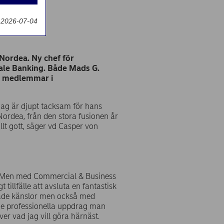
g
 2026-07-04
Nordea. Ny chef för
ale Banking. Både Mads G.
en medlemmar i
jag är djupt tacksam för hans
 Nordea, från den stora fusionen år
llt gott, säger vd Casper von
ekt. Men med Commercial & Business
tillfälle att avsluta en fantastisk
dade känslor men också med
nde professionella uppdrag man
över vad jag vill göra härnäst.