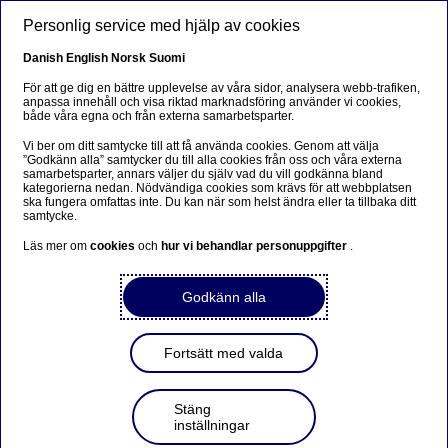
Hoppa till huvudinnehåll
Personlig service med hjälp av cookies
SV
Danish
English
Norsk
Suomi
För att ge dig en bättre upplevelse av våra sidor, analysera webb-trafiken,
anpassa innehåll och visa riktad marknadsföring använder vi cookies,
både våra egna och från externa samarbetsparter.
Beslut av Nordeas ordinarie
Vi ber om ditt samtycke till att få använda cookies. Genom att välja
bolagsstämma 2020 och
”Godkänn alla” samtycker du till alla cookies från oss och våra externa
samarbetsparter, annars väljer du själv vad du vill godkänna bland
styrelse
kategorierna nedan. Nödvändiga cookies som krävs för att webbplatsen
ska fungera omfattas inte. Du kan när som helst ändra eller ta tillbaka ditt
samtycke.
Läs mer om
cookies
och
hur vi behandlar personuppgifter
.
Regulatoriskt pressmeddelande | 2020-05-28 17:30
Godkänn alla
Nordea Bank Abp – Börsmeddelande – Kommuniké från
årsstämma
Fortsätt med valda
Den ordinarie bolagsstämman i Nordea Bank Abp
(”Nordea”) hölls på Nordeas huvudkontor i
Helsingfors den 28 maj 2020 med hjälp av
Stäng
extraordinära mötesarrangemang på grund av
inställningar
coronapandemin.
Aktieägarna hade möjlighet att