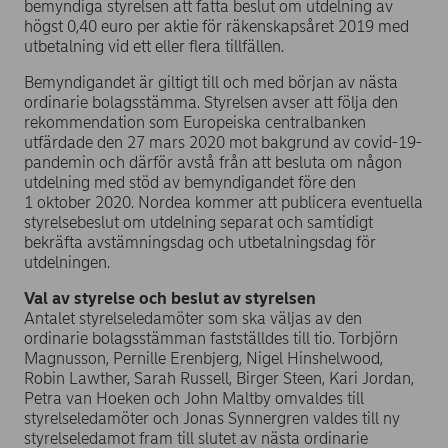
bemyndiga styrelsen att fatta beslut om utdelning av
högst 0,40 euro per aktie för räkenskapsåret 2019 med
utbetalning vid ett eller flera tillfällen.
Bemyndigandet är giltigt till och med början av nästa
ordinarie bolagsstämma. Styrelsen avser att följa den
rekommendation som Europeiska centralbanken
utfärdade den 27 mars 2020 mot bakgrund av covid-19-
pandemin och därför avstå från att besluta om någon
utdelning med stöd av bemyndigandet före den
1 oktober 2020. Nordea kommer att publicera eventuella
styrelsebeslut om utdelning separat och samtidigt
bekräfta avstämningsdag och utbetalningsdag för
utdelningen.
Val av styrelse och beslut av styrelsen
Antalet styrelseledamöter som ska väljas av den
ordinarie bolagsstämman fastställdes till tio. Torbjörn
Magnusson, Pernille Erenbjerg, Nigel Hinshelwood,
Robin Lawther, Sarah Russell, Birger Steen, Kari Jordan,
Petra van Hoeken och John Maltby omvaldes till
styrelseledamöter och Jonas Synnergren valdes till ny
styrelseledamot fram till slutet av nästa ordinarie