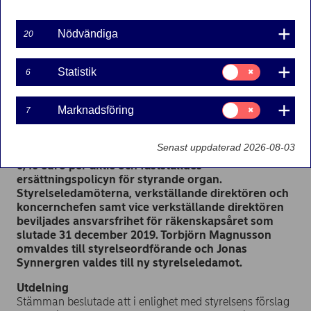
följa en sändning av stämman via internet.
På
stämman var
2 321 708 016
aktier och röster
Nödvändiga
20
representerade, vilket motsvarar cirka 57,3 procent
av det totala antalet aktier och röster i Nordea
.
Bolagsstämman beslutade i enlighet med samtliga
Samtycke
Statistik
6
för:
förslag som styrelsen och aktieägarnas
Statistik
nomineringsråd lagt fram, med minst 90 procent av
Samtycke
de avgivna rösterna. Vid stämman fastställdes
Marknadsföring
7
för:
bokslutet för räkenskapsperioden som slutade
Marknadsföring
31 december 2019, beslutades om bemyndigande
Senast uppdaterad 2026-08-03
för styrelsen att fatta beslut om utdelning av högst
0,40 euro per aktie och fastställdes
ersättningspolicyn för styrande organ.
Styrelseledamöterna, verkställande direktören och
koncernchefen samt vice verkställande direktören
beviljades ansvarsfrihet för räkenskapsåret som
slutade 31 december 2019. Torbjörn Magnusson
omvaldes till styrelseordförande och Jonas
Synnergren valdes till ny styrelseledamot.
Utdelning
Stämman beslutade att i enlighet med styrelsens förslag