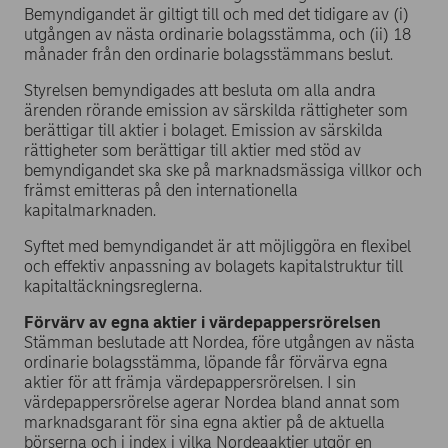
Bemyndigandet är giltigt till och med det tidigare av (i)
utgången av nästa ordinarie bolagsstämma, och (ii) 18
månader från den ordinarie bolagsstämmans beslut.
Styrelsen bemyndigades att besluta om alla andra
ärenden rörande emission av särskilda rättigheter som
berättigar till aktier i bolaget. Emission av särskilda
rättigheter som berättigar till aktier med stöd av
bemyndigandet ska ske på marknadsmässiga villkor och
främst emitteras på den internationella
kapitalmarknaden.
Syftet med bemyndigandet är att möjliggöra en flexibel
och effektiv anpassning av bolagets kapitalstruktur till
kapitaltäckningsreglerna.
Förvärv av egna aktier i värdepappersrörelsen
Stämman beslutade att Nordea, före utgången av nästa
ordinarie bolagsstämma, löpande får förvärva egna
aktier för att främja värdepappersrörelsen. I sin
värdepappersrörelse agerar Nordea bland annat som
marknadsgarant för sina egna aktier på de aktuella
börserna och i index i vilka Nordeaaktier utgör en