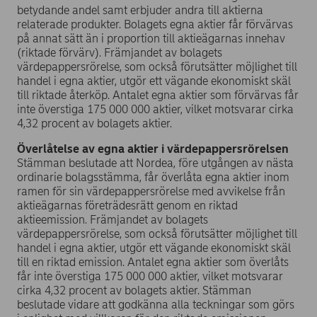
betydande andel samt erbjuder andra till aktierna
relaterade produkter. Bolagets egna aktier får förvärvas
på annat sätt än i proportion till aktieägarnas innehav
(riktade förvärv). Främjandet av bolagets
värdepappersrörelse, som också förutsätter möjlighet till
handel i egna aktier, utgör ett vägande ekonomiskt skäl
till riktade återköp. Antalet egna aktier som förvärvas får
inte överstiga 175 000 000 aktier, vilket motsvarar cirka
4,32 procent av bolagets aktier.
Överlåtelse av egna aktier i värdepappersrörelsen
Stämman beslutade att Nordea, före utgången av nästa
ordinarie bolagsstämma, får överlåta egna aktier inom
ramen för sin värdepappersrörelse med avvikelse från
aktieägarnas företrädesrätt genom en riktad
aktieemission. Främjandet av bolagets
värdepappersrörelse, som också förutsätter möjlighet till
handel i egna aktier, utgör ett vägande ekonomiskt skäl
till en riktad emission. Antalet egna aktier som överlåts
får inte överstiga 175 000 000 aktier, vilket motsvarar
cirka 4,32 procent av bolagets aktier. Stämman
beslutade vidare att godkänna alla teckningar som görs