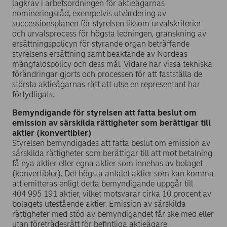
lagkrav i arbetsordningen för aktieägarnas
nomineringsråd, exempelvis utvärdering av
successionsplanen för styrelsen liksom urvalskriterier
och urvalsprocess för högsta ledningen, granskning av
ersättningspolicyn för styrande organ beträffande
styrelsens ersättning samt beaktande av Nordeas
mångfaldspolicy och dess mål. Vidare har vissa tekniska
förändringar gjorts och processen för att fastställa de
största aktieägarnas rätt att utse en representant har
förtydligats.
Bemyndigande för styrelsen att fatta beslut om
emission av särskilda rättigheter som berättigar till
aktier (konvertibler)
Styrelsen bemyndigades att fatta beslut om emission av
särskilda rättigheter som berättigar till att mot betalning
få nya aktier eller egna aktier som innehas av bolaget
(konvertibler). Det högsta antalet aktier som kan komma
att emitteras enligt detta bemyndigande uppgår till
404 995 191 aktier, vilket motsvarar cirka 10 procent av
bolagets utestående aktier. Emission av särskilda
rättigheter med stöd av bemyndigandet får ske med eller
utan företrädesrätt för befintliga aktieägare.