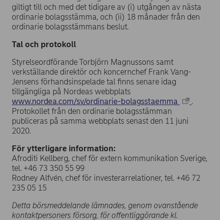
giltigt till och med det tidigare av (i) utgången av nästa
ordinarie bolagsstämma, och (ii) 18 månader från den
ordinarie bolagsstämmans beslut.
Tal och protokoll
Styrelseordförande Torbjörn Magnussons samt
verkställande direktör och koncernchef Frank Vang-
Jensens förhandsinspelade tal finns senare idag
tillgängliga på Nordeas webbplats
www.nordea.com/sv/ordinarie-bolagsstaemma
.
Protokollet från den ordinarie bolagsstämman
publiceras på samma webbplats senast den 11 juni
2020.
För ytterligare information:
Afroditi Kellberg, chef för extern kommunikation Sverige,
tel. +46 73 350 55 99
Rodney Alfvén, chef för investerarrelationer, tel. +46 72
235 05 15
Detta börsmeddelande lämnades, genom ovanstående
kontaktpersoners försorg, för offentliggörande kl.