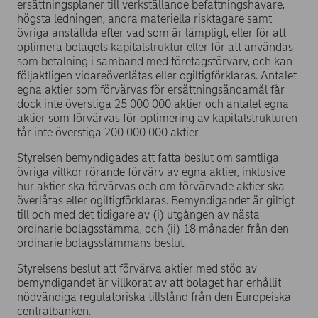
ersättningsplaner till verkställande befattningshavare,
högsta ledningen, andra materiella risktagare samt
övriga anställda efter vad som är lämpligt, eller för att
optimera bolagets kapitalstruktur eller för att användas
som betalning i samband med företagsförvärv, och kan
följaktligen vidareöverlåtas eller ogiltigförklaras. Antalet
egna aktier som förvärvas för ersättningsändamål får
dock inte överstiga 25 000 000 aktier och antalet egna
aktier som förvärvas för optimering av kapitalstrukturen
får inte överstiga 200 000 000 aktier.
Styrelsen bemyndigades att fatta beslut om samtliga
övriga villkor rörande förvärv av egna aktier, inklusive
hur aktier ska förvärvas och om förvärvade aktier ska
överlåtas eller ogiltigförklaras. Bemyndigandet är giltigt
till och med det tidigare av (i) utgången av nästa
ordinarie bolagsstämma, och (ii) 18 månader från den
ordinarie bolagsstämmans beslut.
Styrelsens beslut att förvärva aktier med stöd av
bemyndigandet är villkorat av att bolaget har erhållit
nödvändiga regulatoriska tillstånd från den Europeiska
centralbanken.