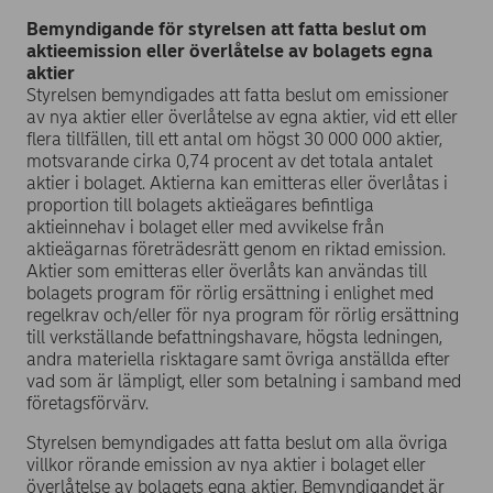
Bemyndigande för styrelsen att fatta beslut om
aktieemission eller överlåtelse av bolagets egna
aktier
Styrelsen bemyndigades att fatta beslut om emissioner
av nya aktier eller överlåtelse av egna aktier, vid ett eller
flera tillfällen, till ett antal om högst 30 000 000 aktier,
motsvarande cirka 0,74 procent av det totala antalet
aktier i bolaget. Aktierna kan emitteras eller överlåtas i
proportion till bolagets aktieägares befintliga
aktieinnehav i bolaget eller med avvikelse från
aktieägarnas företrädesrätt genom en riktad emission.
Aktier som emitteras eller överlåts kan användas till
bolagets program för rörlig ersättning i enlighet med
regelkrav och/eller för nya program för rörlig ersättning
till verkställande befattningshavare, högsta ledningen,
andra materiella risktagare samt övriga anställda efter
vad som är lämpligt, eller som betalning i samband med
företagsförvärv.
Styrelsen bemyndigades att fatta beslut om alla övriga
villkor rörande emission av nya aktier i bolaget eller
överlåtelse av bolagets egna aktier. Bemyndigandet är