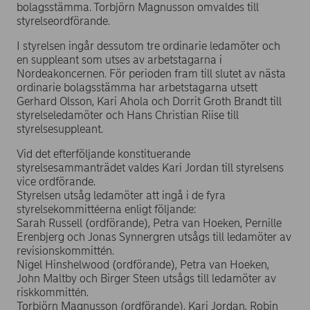
bolagsstämma. Torbjörn Magnusson omvaldes till
styrelseordförande.
I styrelsen ingår dessutom tre ordinarie ledamöter och
en suppleant som utses av arbetstagarna i
Nordeakoncernen. För perioden fram till slutet av nästa
ordinarie bolagsstämma har arbetstagarna utsett
Gerhard Olsson, Kari Ahola och Dorrit Groth Brandt till
styrelseledamöter och Hans Christian Riise till
styrelsesuppleant.
Vid det efterföljande konstituerande
styrelsesammanträdet valdes Kari Jordan till styrelsens
vice ordförande.
Styrelsen utsåg ledamöter att ingå i de fyra
styrelsekommittéerna enligt följande:
Sarah Russell (ordförande), Petra van Hoeken, Pernille
Erenbjerg och Jonas Synnergren utsågs till ledamöter av
revisionskommittén.
Nigel Hinshelwood (ordförande), Petra van Hoeken,
John Maltby och Birger Steen utsågs till ledamöter av
riskkommittén.
Torbjörn Magnusson (ordförande), Kari Jordan, Robin