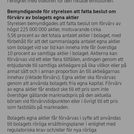
i enlighet med villkoren för den riktade emissionen.
Bemyndigande för styrelsen att fatta beslut om
förvärv av bolagets egna aktier
Styrelsen bemyndigades att fatta beslut om förvärv av
högst 225 000 000 aktier, motsvarande cirka
5,56 procent av det totala antalet aktier i bolaget, med
förbehåll för att det sammanlagda antalet egna aktier
som bolaget vid var tid kan inneha inte får överstiga
10 procent av samtliga aktier i bolaget. Aktierna kan
förvärvas vid ett eller flera tillfällen, antingen genom ett
erbjudande till samtliga aktieägare på lika villkor eller på
annat sätt och i annan proportion än till aktieägarnas
innehav (riktade förvärv). Egna aktier ska förvärvas
genom att använda bolagets fria egna kapital. Förvärv
av egna aktier får endast ske till ett pris som inte
överstiger gällande marknadspris på den aktuella
börsen vid förvärvstidpunkten eller i övrigt till ett pris
som fastställs på marknaden.
Bolagets egna aktier får förvärvas i syfte att användas
till bolagets rörliga ersättningsplaner i enlighet med
regulatoriska krav och/eller för nya rörliga