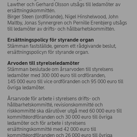
Lawther och Gerhard Olsson utsågs till ledamöter av
ersättningskommittén.
Birger Steen (ordförande), Nigel Hinshelwood, John
Maltby, Jonas Synnergren och Pernille Erenbjerg utsågs
till ledamöter av drifts- och hållbarhetskommittén.
Ersättningspolicy för styrande organ
Stämman fastställde, genom ett rådgivande beslut,
ersättningspolicyn för styrande organ.
Arvoden till styrelseledamöter
Stämman beslutade om årsarvoden till styrelsens
ledamöter med 300 000 euro till ordföranden,
145 000 euro till vice ordföranden och 95 000 euro till
övriga ledamöter.
Årsarvode för arbete i styrelsens drifts- och
hållbarhetskommitté, revisionskommitté och
riskkommitté ska därutöver utgå med 60 000 euro till
kommittéordföranden och 30 000 euro till övriga
ledamöter och för arbete i styrelsens
ersättningskommitté med 42 000 euro till
kommittéordföranden och 26 000 euro till övriga