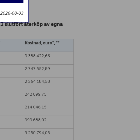
g
 2026-08-03
 slutfört återköp av egna
*
Kostnad, euro*
,
**
3 388 422,66
2 747 552,89
2 264 184,58
242 899,75
214 046,15
393 688,02
9 250 794,05