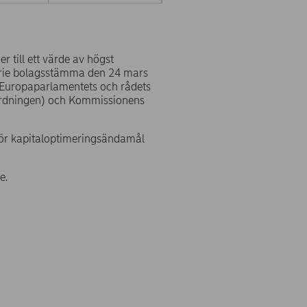
 till ett värde av högst
rie bolagsstämma den 24 mars
d Europaparlamentets och rådets
ordningen) och Kommissionens
för kapitaloptimeringsändamål
e.