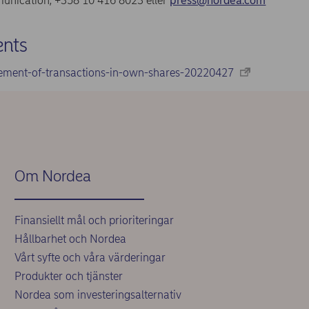
nication, +358 10 416 8023 eller
press@nordea.com
nts
ement-of-transactions-in-own-shares-20220427
Om Nordea
Finansiellt mål och prioriteringar
Hållbarhet och Nordea
Vårt syfte och våra värderingar
Produkter och tjänster
Nordea som investeringsalternativ