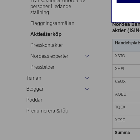
Transaktioner utförda av
Nordea Ban
personer i ledande
Börsmeddela
ställning
27.04.2022 k
Flaggningsanmälan
Nordea Ban
aktier (ISI
Aktieåterköp
Handelsplat
Presskontakter
Nordeas experter
XSTO
Pressbilder
XHEL
Teman
CEUX
Bloggar
AQEU
Poddar
TQEX
Prenumerera & följ
XCSE
Summa