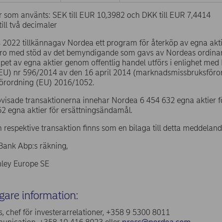
r som använts: SEK till EUR 10,3982 och DKK till EUR 7,4414
ill två decimaler
2022 tillkännagav Nordea ett program för återköp av egna aktier
ro med stöd av det bemyndigande som gavs av Nordeas ordina
pet av egna aktier genom offentlig handel utförs i enlighet me
(EU) nr 596/2014 av den 16 april 2014 (marknadsmissbruksför
förordning (EU) 2016/1052.
ovisade transaktionerna innehar Nordea 6 454 632 egna aktier 
2 egna aktier för ersättningsändamål.
 respektive transaktion finns som en bilaga till detta meddeland
Bank Abp:s räkning,
ley Europe SE
igare information:
, chef för investerarrelationer, +358 9 5300 8011