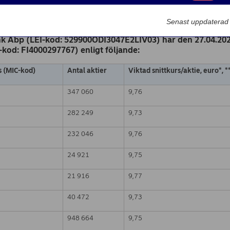
k Abp
Marknadsförin
nde – Förändringar i återköpta aktier
l. 22.30 EET
Senast uppdaterad
k Abp (LEI-kod: 529900ODI3047E2LIV03) har den 27.04.2022
N-kod: FI4000297767) enligt följande:
s (MIC-kod)
Antal aktier
Viktad snittkurs/aktie, euro*
,
*
347 060
9,76
282 249
9,73
232 046
9,76
24 921
9,75
21 916
9,77
40 472
9,73
948 664
9,75