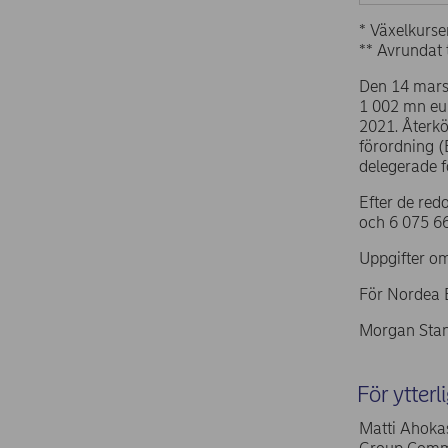
* Växelkurse
** Avrundat t
Den 14 mars 
1 002 mn eu
2021. Återkö
förordning 
delegerade 
Efter de red
och 6 075 66
Uppgifter om
För Nordea 
Morgan Stan
För ytterl
Matti Ahokas