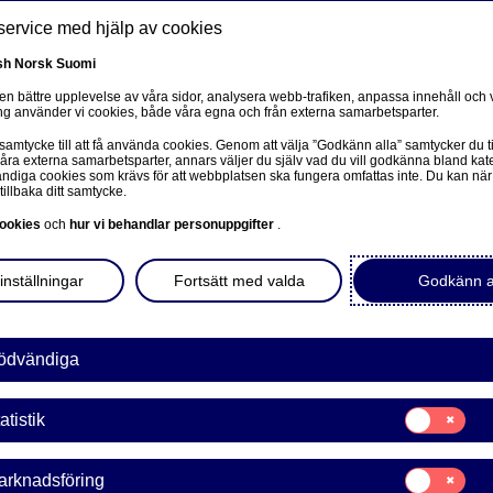
service med hjälp av cookies
sh
Norsk
Suomi
 en bättre upplevelse av våra sidor, analysera webb-trafiken, anpassa innehåll och v
g använder vi cookies, både våra egna och från externa samarbetsparter.
ss
 samtycke till att få använda cookies. Genom att välja ”Godkänn alla” samtycker du ti
Om oss
Investerare
Nyheter & insikter
Ka
våra externa samarbetsparter, annars väljer du själv vad du vill godkänna bland kat
diga cookies som krävs för att webbplatsen ska fungera omfattas inte. Du kan när
tillbaka ditt samtycke.
ookies
och
hur vi behandlar personuppgifter
.
inställningar
Fortsätt med valda
Godkänn a
a Bank Abp: Återköp av egn
4.2022
ödvändiga
Samtycke
atistik
21:30
för:
Statistik
Samtycke
arknadsföring
för: